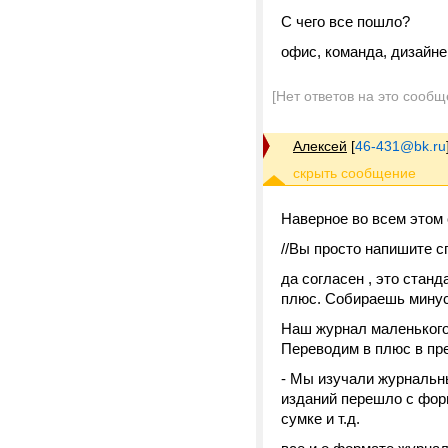
С чего все пошло?
офис, команда, дизайне
[Нет ответов на это сообщ
Алексей
[
46-431@bk.ru
Наверное во всем этом 
//Вы просто напишите с
да согласен , это стан
плюс. Собираешь минус
Наш журнал маленького 
Переводим в плюс в пр
- Мы изучали журнальны
изданий перешло с форма
сумке и т.д.