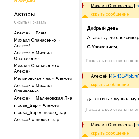
обсуждение...
Михаил Опанасенко
[
m
Авторы
Скрыть / Показать
Добрый день!
Алексей » Всем
А газеты, где спокойно
Михаил Опанасенко »
Алексей
С Уважением,
Алексей » Михаил
Опанасенко
[Показать все ответы на э
Михаил Опанасенко »
Алексей
Алексей
[
46-431@bk.ru
Малиновская Яна » Алексей
Алексей » Михаил
Опанасенко
Алексей » Малиновская Яна
да это и так журнал му
mouse_trap » Алексей
[Показать все ответы на э
mouse_trap » mouse_trap
Алексей » mouse_trap
Михаил Опанасенко
[
m