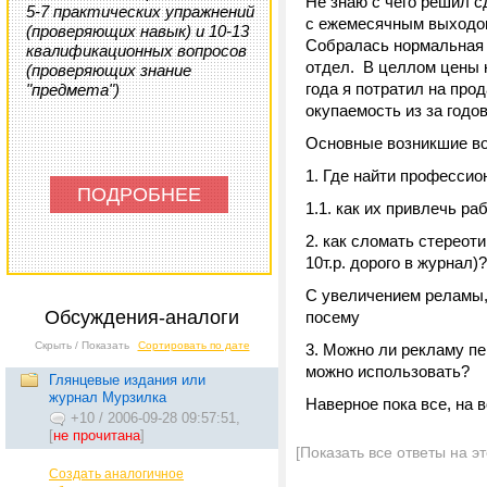
Не знаю с чего решил 
5-7 практических упражнений
с ежемесячным выходом
(проверяющих навык) и 10-13
Собралась нормальная 
квалификационных вопросов
отдел. В целлом цены н
(проверяющих знание
года я потратил на про
"предмета")
окупаемость из за годо
Основные возникшие в
1. Где найти професси
ПОДРОБНЕЕ
1.1. как их привлечь ра
2. как сломать стереоти
10т.р. дорого в журнал)?
С увеличением реламы, 
Обсуждения-аналоги
посему
Скрыть / Показать
Сортировать по дате
3. Можно ли рекламу пе
можно использовать?
Глянцевые издания или
журнал Мурзилка
Наверное пока все, на 
+10
/
2006-09-28 09:57:51,
[
не прочитана
]
[Показать все ответы на э
Создать аналогичное