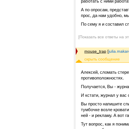
работать с ними работа
А по опросам, представ
прос, да нам удобно, мы
По сему я и составил с
[Показать все ответы на э
mouse_trap
[
julia.mak
Алексей, сломать стер
противоположностях.
Получается, Вы - журнал
И кстати, журнал у ва
Вы просто напишите спи
тумбочке возле кровати
ней - и рекламу. А вот 
Тут вопрос, как я поним