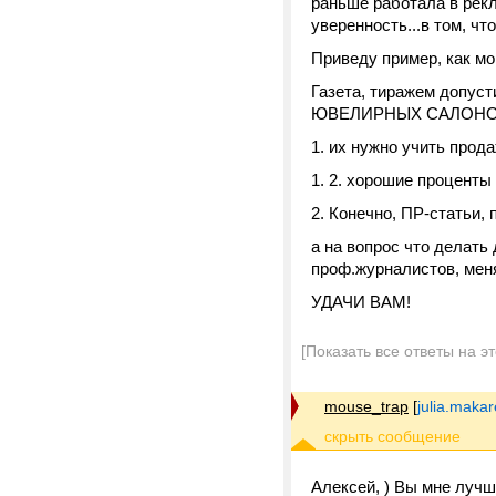
раньше работала в рекл
уверенность...в том, чт
Приведу пример, как м
Газета, тиражем допуст
ЮВЕЛИРНЫХ САЛОНОВ!!!
1. их нужно учить прода
1. 2. хорошие проценты
2. Конечно, ПР-статьи, 
а на вопрос что делать
проф.журналистов, мен
УДАЧИ ВАМ!
[Показать все ответы на э
mouse_trap
[
julia.mak
Алексей, ) Вы мне лучш