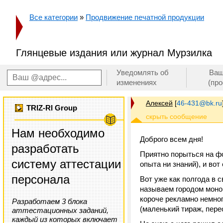
Все категории
»
Продвижение печатной продукции
Глянцевые издания или журнал Мурзилка
Уведомлять об
Ваш
изменениях
(пр
Алексей
[
46-431@bk.ru
TRIZ-RI Group
Нам необходимо
Доброго всем дня!
разработать
Приятно порыться на ф
систему аттестации
опыта ни знаний), и во
персонала
Вот уже как полгода в 
называем городом моноп
короче рекламно немног
Разработаем 3 блока
(маленький тираж, пере
аттестационных заданий,
каждый из которых включает