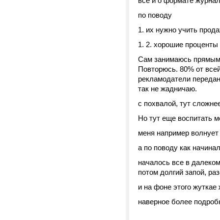
все и о формате журнал
по поводу
1. их нужно учить прода
1. 2. хорошие проценты
Сам занимаюсь прямыми
Повторюсь. 80% от всей
рекламодатели передан
так не жадничаю.
с похвалой, тут сложне
Но тут еще воспитать м
меня например волнует 
а по поводу как начина
началось все в далеком
потом долгий запой, ра
и на фоне этого жуткае
наверное более подроб