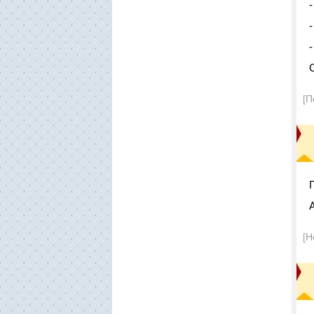
[П
[Н