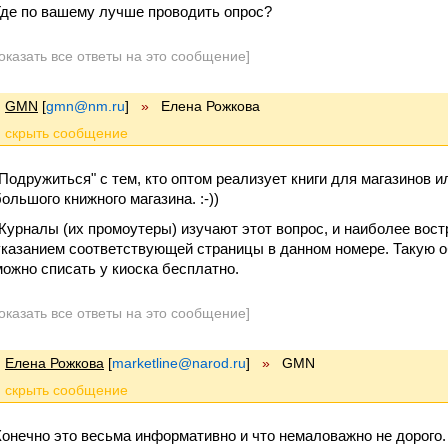
Где по вашему лучше проводить опрос?
оказать все ответы на это сообщение]
GMN
[
gmn@nm.ru
]
»
Елена Рожкова
"Подружиться" с тем, кто оптом реализует книги для магазинов и
большого книжного магазина. :-))
Журналы (их промоутеры) изучают этот вопрос, и наиболее вос
указанием соответствующей страницы в данном номере. Такую
можно списать у киоска бесплатно.
оказать все ответы на это сообщение]
Елена Рожкова
[
marketline@narod.ru
]
»
GMN
Конечно это весьма информативно и что немаловажно не дорого