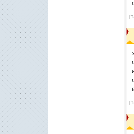
[П
[П