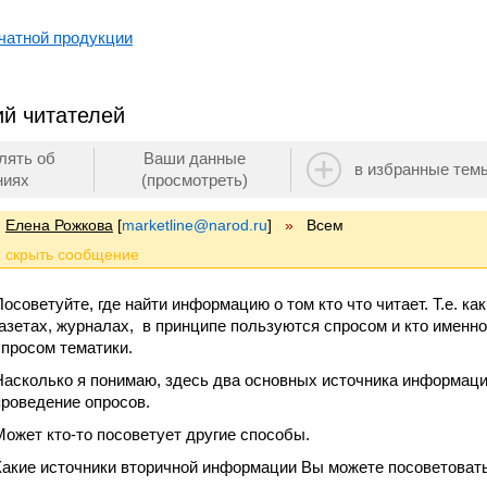
чатной продукции
й читателей
лять об
Ваши данные
в избранные тем
ниях
(просмотреть)
Елена Рожкова
[
marketline@narod.ru
]
»
Всем
Посоветуйте, где найти информацию о том кто что читает. Т.е. как
газетах, журналах, в принципе пользуются спросом и кто именн
спросом тематики.
Насколько я понимаю, здесь два основных источника информаци
проведение опросов.
Может кто-то посоветует другие способы.
Какие источники вторичной информации Вы можете посоветовать