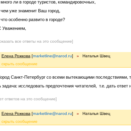
- много ли в городе туристов, командировочных,
- чем уже знаменит Ваш город,
- что особенно развито в городе?
С Уважением,
оказать все ответы на это сообщение]
Елена Рожкова
[
marketline@narod.ru
]
»
Наталья Швец
Город Санкт-Петербург со всеми вытекающими последствиями, т.
А задача: исследовать предпочтения читателей, т.е. дать ответ н
ет ответов на это сообщение]
Елена Рожкова
[
marketline@narod.ru
]
»
Наталья Швец