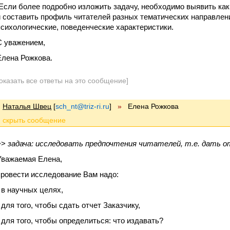
Если более подробно изложить задачу, необходимо выявить как
и составить профиль читателей разных тематических направлен
психологические, поведенческие характеристики.
С уважением,
Елена Рожкова.
оказать все ответы на это сообщение]
Наталья Швец
[
sch_nt@triz-ri.ru
]
»
Елена Рожкова
>>
задача: исследовать предпочтения читателей, т.е. дать 
Уважаемая Елена,
провести исследование Вам надо:
- в научных целях,
 для того, чтобы сдать отчет Заказчику,
- для того, чтобы определиться: что издавать?