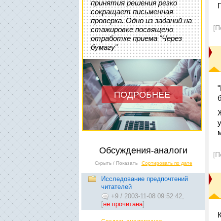
принятия решения резко
сокращает письменная
проверка. Одно из заданий на
[П
стажировке посвящено
отработке приема "Через
бумагу"
ПОДРОБНЕЕ
Обсуждения-аналоги
[П
Скрыть / Показать
Сортировать по дате
Исследование предпочтений
читателей
+9
/
2003-11-08 09:52:42,
[
не прочитана
]