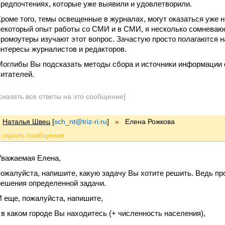
предпочтениях, которые уже выявили и удовлетворили.
Кроме того, темы освещенные в журналах, могут оказаться уже н
некоторый опыт работы со СМИ и в СМИ, я несколько сомневаюс
промоутеры изучают этот вопрос. Зачастую просто полагаются
интересы журналистов и редакторов.
Моглибы Вы подсказать методы сбора и источники информации 
читателей.
оказать все ответы на это сообщение]
Наталья Швец
[
sch_nt@triz-ri.ru
]
»
Елена Рожкова
Уважаемая Елена,
пожалуйста, напишите, какую задачу Вы хотите решить. Ведь пр
решения определенной задачи.
И еще, пожалуйста, напишите,
- в каком городе Вы находитесь (+ численность населения),