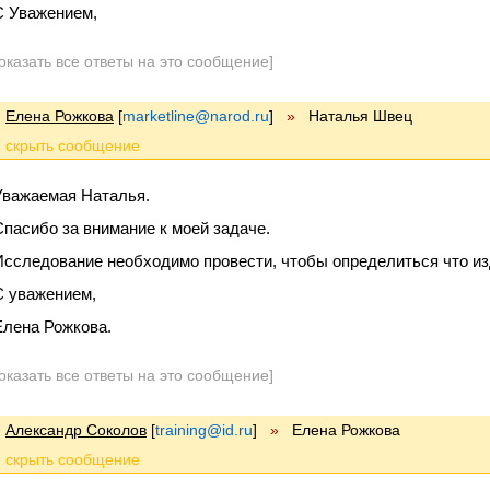
С Уважением,
оказать все ответы на это сообщение]
Елена Рожкова
[
marketline@narod.ru
]
»
Наталья Швец
Уважаемая Наталья.
Спасибо за внимание к моей задаче.
Исследование необходимо провести, чтобы определиться что из
С уважением,
Елена Рожкова.
оказать все ответы на это сообщение]
Александр Соколов
[
training@id.ru
]
»
Елена Рожкова