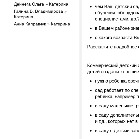
Дейнега Ольга » Катерина
чем Ваш детский са
Галина В. Владимирова »
обучения, оборудов
Катерина
специалистами, др.
Анна Каправчук » Катерина
в Вашем районе зна
с какого возраста В
Расскажите подробнее о
Коммерческий детский с
детей созданы хорошие
нужно ребенка срочн
сад работает по спе
ребенка, например "
в саду маленькие гр
в саду дополнительн
и т.д., которых нет в
в саду с детьми за