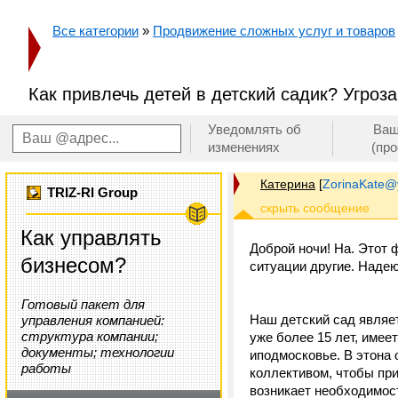
Все категории
»
Продвижение сложных услуг и товаров
Как привлечь детей в детский садик? Угроз
Уведомлять об
Ваш
изменениях
(пр
Катерина
[
ZorinaKate@
TRIZ-RI Group
Как управлять
Доброй ночи! На. Этот 
бизнесом?
ситуации другие. Наде
Готовый пакет для
Наш детский сад являе
управления компанией:
структура компании;
уже более 15 лет, име
документы; технологии
иподмосковье. В этона
работы
коллективом, чтобы при
возникает необходимост