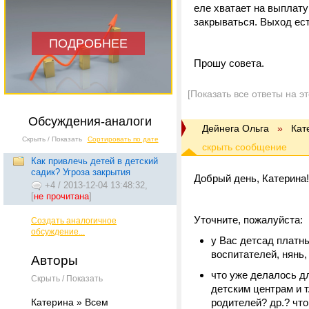
еле хватает на выплату
закрываться. Выход ест
ПОДРОБНЕЕ
Прошу совета.
[Показать все ответы на э
Обсуждения-аналоги
Дейнега Ольга
»
Кат
Скрыть / Показать
Сортировать по дате
Как привлечь детей в детский
садик? Угроза закрытия
Добрый день, Катерина!
+4
/
2013-12-04 13:48:32,
[
не прочитана
]
Уточните, пожалуйста:
Создать аналогичное
обсуждение...
у Вас детсад платны
воспитателей, нянь,
Авторы
что уже делалось д
Скрыть / Показать
детским центрам и 
Катерина » Всем
родителей? др.? чт