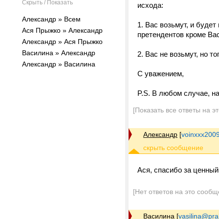
Скрыть / Показать
исхода:
Александр » Всем
1. Вас возьмут, и буде
Ася Прыжко » Александр
претендентов кроме Вас
Александр » Ася Прыжко
Василина » Александр
2. Вас не возьмут, но 
Александр » Василина
С уважением,
P.S. В любом случае, на
[Показать все ответы на э
Александр
[
voinxxx200
Ася, спасибо за ценный 
[Нет ответов на это сообщ
Василина
[
vasilina@prak