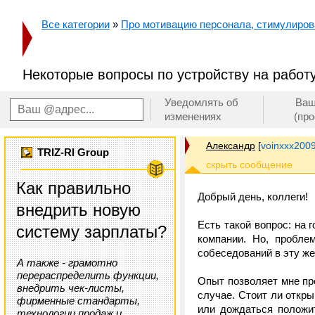
Все категории
»
Про мотивацию персонала, стимулирован
Некоторые вопросы по устройству на работ
Уведомлять об
Ваш
изменениях
(пр
Александр
[
voinxxx200
TRIZ-RI Group
Как правильно
Добрый день, коллеги!
внедрить новую
Есть такой вопрос: на 
систему зарплаты?
компании. Но, пробле
собеседований в эту же
А также - грамотно
перераспределить функции,
Опыт позволяет мне пр
внедрить чек-листы,
случае. Стоит ли откр
фирменные стандарты,
или дождаться положи
технологии продаж и