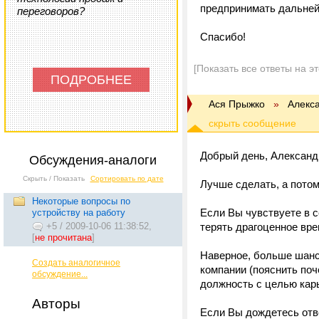
предпринимать дальнейш
переговоров?
Спасибо!
[Показать все ответы на э
ПОДРОБНЕЕ
Ася Прыжко
»
Алекс
Добрый день, Александ
Обсуждения-аналоги
Скрыть / Показать
Сортировать по дате
Лучше сделать, а потом
Некоторые вопросы по
Если Вы чувствуете в с
устройству на работу
+5
/
2009-10-06 11:38:52,
терять драгоценное вр
[
не прочитана
]
Наверное, больше шансо
Создать аналогичное
компании (пояснить по
обсуждение...
должность с целью карье
Авторы
Если Вы дождетесь отве