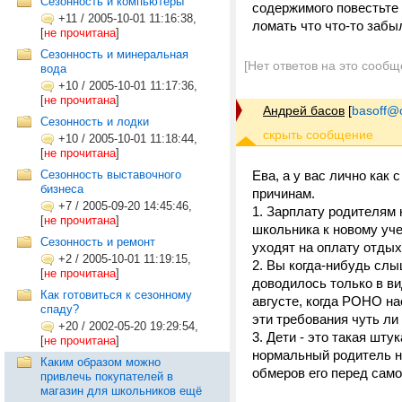
Сезонность и компьютеры
содержимого повестьте 
+11
/
2005-10-01 11:16:38,
ломать что что-то забы
[
не прочитана
]
Сезонность и минеральная
[Нет ответов на это сообщ
вода
+10
/
2005-10-01 11:17:36,
[
не прочитана
]
Андрей басов
[
basoff@o
Сезонность и лодки
+10
/
2005-10-01 11:18:44,
[
не прочитана
]
Сезонность выставочного
Ева, а у вас лично как
бизнеса
причинам.
+7
/
2005-09-20 14:45:46,
1. Зарплату родителям 
[
не прочитана
]
школьника к новому уче
Сезонность и ремонт
уходят на оплату отдых
+2
/
2005-10-01 11:19:15,
2. Вы когда-нибудь слы
[
не прочитана
]
доводилось только в ви
Как готовиться к сезонному
августе, когда РОНО н
спаду?
эти требования чуть ли
+20
/
2002-05-20 19:29:54,
3. Дети - это такая шту
[
не прочитана
]
нормальный родитель не
Каким образом можно
обмеров его перед само
привлечь покупателей в
магазин для школьников ещё