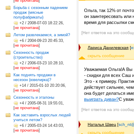
[
не прочитана
]
Борьба с сезонным падением
Ольга, так 12% от почт
продаж (мясные
он заинтересовать или 
полуфабрикаты)
время для рассылки смо
+2
/
2008-07-03 18:22:26,
[
не прочитана
]
[Нет ответов на это сообщ
Летом развлекаемся, а зимой?
+6
/
2004-09-23 20:45:33,
[
не прочитана
]
Лариса Данилевская
[
e
Сезонность продаж
(строительство)
+2
/
2006-03-23 10:28:10,
[
не прочитана
]
Уважаемая Ольга!А Вы н
Как поднять продажи в
- скидки для всех Саш 
несезон (ювелирка)?
Это - к примеру. Практ
+14
/
2015-01-10 20:20:06,
действует сильнее, че
[
не прочитана
]
она будет делаться им
Сезонность и эталоны
выиграть диван?
С уваж
+4
/
2005-08-31 19:55:01,
[
не прочитана
]
[Нет ответов на это сообщ
Как заставить взрослых людей
учиться летом?
Наталья Швец
[
sch_nt@t
+6
/
2005-03-24 14:43:03,
[
не прочитана
]