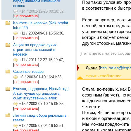
перед началом школьного
При таких условиях про
сезона
в соответствии с быст
+14
/
2002-12-25 00:18:32,
[
не прочитана
]
Если, например, магази
Конфеты в коробке (Kak prodat
весной, летом предлага
letom??)
условием корректировки
+11
/
2002-09-01 16:56:36,
который бюджет семьи не
[
не прочитана
]
другой стороны, магазин
Акция по продаже сухих
строительных смесей в
[Нет ответов на это сообщ
несезон
+11
/
2011-12-27 15:29:47,
[
не прочитана
]
Диана
[
bsp_sales@bspo
Сезонные товары
+6
/
2003-01-10 16:41:33,
[
не прочитана
]
Елочка, подарочки, Новый год!
Ольга, во-первых, как В
А как лучше организовать
сезонным (август), но 
сбыт искуственных елок
каждыми каникулами сем
+15
/
2003-07-10 15:05:35,
четверти.
[
не прочитана
]
Потом, Вы пишете про к
Летний спад сбора рекламы в
и любым организациям.
газете
Мы можем предложить В
+12
/
2005-07-04 16:53:51,
садам, школам, интерна
[
не прочитана
]