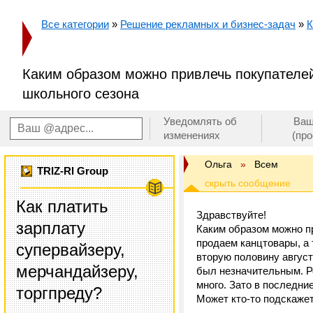
Все категории
»
Решение рекламных и бизнес-задач
»
К
Каким образом можно привлечь покупателе
школьного сезона
Уведомлять об
Ваш
изменениях
(пр
Ольга
»
Всем
TRIZ-RI Group
Как платить
Здравствуйте!
зарплату
Каким образом можно п
продаем канцтовары, а 
супервайзеру,
вторую половину август
мерчандайзеру,
был незначительным. Ро
много. Зато в последние
торгпреду?
Может кто-то подскаже