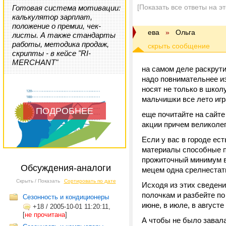
[Показать все ответы на э
Готовая система мотивации:
калькулятор зарплат,
положение о премии, чек-
ева
»
Ольга
листы. А также стандарты
работы, методика продаж,
скрипты - в кейсе "RI-
MERCHANT"
на самом деле раскрути
надо повнимательнее и
носят не только в школ
мальчишки все лето игр
ПОДРОБНЕЕ
еще почитайте на сайт
акции причем великолеп
Если у вас в городе ес
материалы способные п
прожиточный минимум в 
Обсуждения-аналоги
мецем одна срелнестати
Скрыть / Показать
Сортировать по дате
Исходя из этих сведений
полочкам и разбейте по
Сезонность и кондиционеры
июне, в июле, в августе
+18
/
2005-10-01 11:20:11,
[
не прочитана
]
А чтобы не было завала 