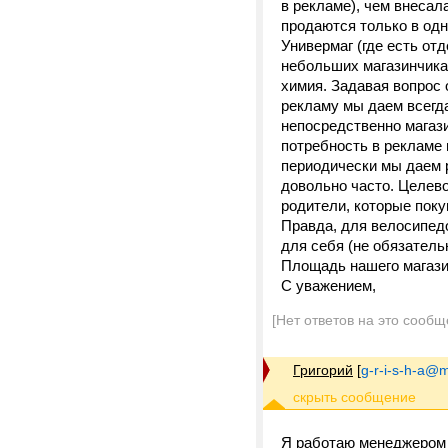
в рекламе), чем внесал
продаются только в одн
Универмаг (где есть отд
небольших магазинчика
химия. Задавая вопрос 
рекламу мы даем всегда
непосредственно магаз
потребность в рекламе 
периодически мы даем р
довольно часто. Целев
родители, которые поку
Правда, для велосипед
для себя (не обязатель
Площадь нашего магазин
С уважением,
[Нет ответов на это сообщ
Григорий
[
g-r-i-s-h-a@m
Я работаю менеджером п