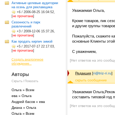
Активные целевые аудитории
на осень для рекламщика
Уважаемая Ольга,
+6
/
2006-08-25 16:04:52,
[
не прочитана
]
Кроме товаров, пик сез
Сезонность и парк
и другие группы товаров
развлечений
+3
/
2009-12-06 15:37:26,
[
не прочитана
]
Пожалуйста, скажите ка
основные Клиенты этой 
Как продать кирпич зимой
+5
/
2017-07-17 22:17:03,
[
не прочитана
]
С уважением,
Создать аналогичное
[Нет ответов на это сообщ
обсуждение...
Редакция
[
ri@triz-ri.ru
]
Авторы
Скрыть / Показать
Ольга » Всем
Уважаемая Ольга,Реко
ева » Ольга
составить типовой год 
Андрей басов » ева
[Нет ответов на это сообщ
Диана » Ольга
Ольга » Всем