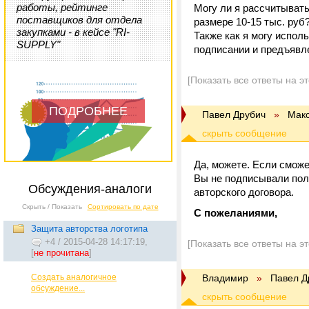
работы, рейтинге
Могу ли я рассчитывать
поставщиков для отдела
размере 10-15 тыс. руб
закупками - в кейсе "RI-
Также как я могу исполь
SUPPLY"
подписании и предъявл
[Показать все ответы на э
ПОДРОБНЕЕ
Павел Друбич
»
Мак
Да, можете. Если сможе
Вы не подписывали пол
Обсуждения-аналоги
авторского договора.
Скрыть / Показать
Сортировать по дате
С пожеланиями,
Защита авторства логотипа
+4
/
2015-04-28 14:17:19,
[Показать все ответы на э
[
не прочитана
]
Создать аналогичное
Владимир
»
Павел Д
обсуждение...