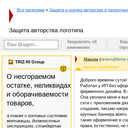
Все категории
»
Защита и оценка авторских и патентных 
Защита авторства логотипа
Уведомлять об
Ваш
изменениях
(пр
Максим
[
severo@lenta.
TRIZ-RI Group
О несгораемом
Доброго времени суток!
остатке, неликвидах
Работал у ИП без офор
фирменного дизайна. В 
и оборачиваемости
Она уволила меня и вып
товаров,
сети с приложением диз
создания, письмо напра
крупных баннера моего 
а также о готовых системах
также оформление в соц
мотивации, должностных
права, естественно, не
инструкциях, стандартах