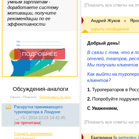
умным зарплатам -
[Показать все ответы на э
доработаете систему
мотивации, получите
рекомендации по ее
Андрей Жуков
»
Яро
эффективности
Добрый день!
В связи с тем, что в 
ПОДРОБНЕЕ
отелей, театров, рест
Мы получали клиентов
Как выйти на туропер
клиентов?
Обсуждения-аналоги
1.
Туроператоров в Росси
Скрыть / Показать
Сортировать по дате
2.
Попробуйте подружи
Раскрутка принимающего
С Уважением,
туроператора в Лондоне
+5
/
2014-10-24 14:42:45,
[Показать все ответы на э
[
не прочитана
]
Создать аналогичное
Екатерина
[
e.petrenko-
обсуждение...