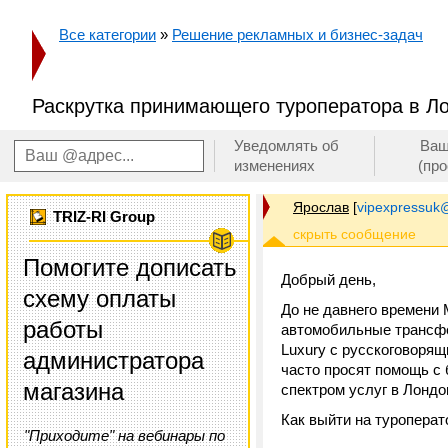
Все категории
»
Решение рекламных и бизнес-задач
Раскрутка принимающего туроператора в Л
Уведомлять об
Ваш
изменениях
(пр
Ярослав
[
vipexpressuk
TRIZ-RI Group
Помогите дописать
Добрый день,
схему оплаты
До не давнего времени 
работы
автомобильные трансфе
Luxury с русскоговорящ
администратора
часто просят помощь с 
магазина
спектром услуг в Лондо
Как выйти на туроперат
"Приходите" на вебинары по