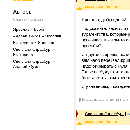
Авторы
Ярослав, добры день!
Скрыть / Показать
Подскажите, верно ли я
Ярослав » Всем
турагентства, которые 
Андрей Жуков » Ярослав
проживает в каком-то о
Екатерина » Ярослав
просьбы?
Светлана Страсбург »
С другой стороны, если
Екатерина
вам надо переквалифици
Светлана Страсбург »
надо открывать с нуля. 
Андрей Жуков
Плюс не будут ли те аг
"поставлять" вам клиен
С уважением, Екатерин
[Показать все ответы на э
Светлана Страсбург
[
s