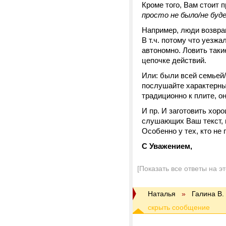
Кроме того, Вам стоит 
просто не было/не буд
Например, люди возвращ
В т.ч. потому что уезжа
автономно. Ловить таки
цепочке действий.
Или: были всей семьей/с
послушайте характерные
традиционно к плите, о
И пр. И заготовить хор
слушающих Ваш текст, 
Особенно у тех, кто не 
С Уважением,
[Показать все ответы на э
Наталья
»
Галина В.