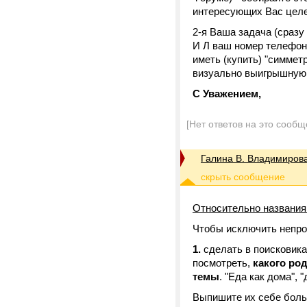
интересующих Вас целев
2-я Ваша задача (сразу 
И Л ваш номер телефона
иметь (купить) "симмет
визуально выигрышную г
С Уважением,
[Нет ответов на это сообщ
Галина В. Владимиров
Относительно названия
Чтобы исключить непро
1.
сделать в поисковиках
посмотреть,
какого род
темы
. "Еда как дома", 
Выпишите их себе боль