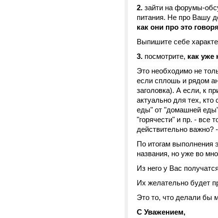
2.
зайти на форумы-обсу
питания. Не про Вашу д
как они про это говор
Выпишите себе характ
3.
посмотрите,
как уже
Это необходимо не толь
если сплошь и рядом ан
заголовка). А если, к 
актуально для тех, кто 
еды" от "домашней еды" 
"горячести" и пр. - все
действительно важно? - 
По итогам выполнения э
названия, но уже во мн
Из него у Вас получатс
Их желательно будет п
Это то, что делали бы 
С Уважением,