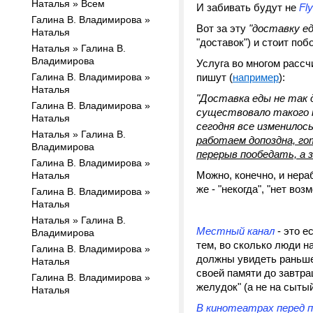
Наталья » Всем
И забивать будут не
Fl
Галина В. Владимирова »
Вот за эту
"доставку е
Наталья
"доставок") и стоит побо
Наталья » Галина В.
Владимирова
Услуга во многом рассчи
Галина В. Владимирова »
пишут (
например
):
Наталья
"Доставка еды не так 
Галина В. Владимирова »
существовало такого 
Наталья
сегодня все изменилос
Наталья » Галина В.
работаем допоздна, го
Владимирова
перерыв пообедать, а з
Галина В. Владимирова »
Можно, конечно, и нера
Наталья
же - "некогда", "нет во
Галина В. Владимирова »
Наталья
Наталья » Галина В.
Местный канал
- это е
Владимирова
тем, во сколько люди 
Галина В. Владимирова »
должны увидеть раньше 
Наталья
своей памяти до завтра
Галина В. Владимирова »
желудок" (а не на сытый
Наталья
В кинотеатрах перед 