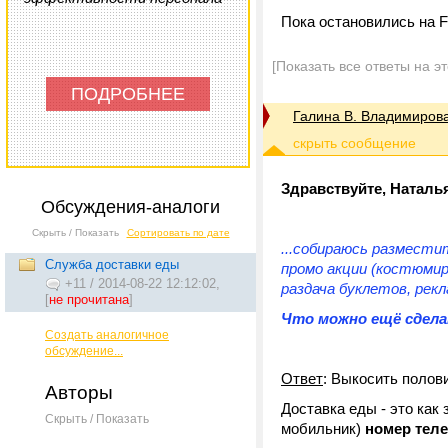
Пока остановились на F
[Показать все ответы на э
ПОДРОБНЕЕ
Галина В. Владимиров
Здравствуйте, Наталь
Обсуждения-аналоги
Скрыть / Показать
Сортировать по дате
...собираюсь размести
Служба доставки еды
промо акции (костюмир
+11
/
2014-08-22 12:12:02,
раздача буклетов, рекл
[
не прочитана
]
Что можно ещё сдел
Создать аналогичное
обсуждение...
Ответ
: Выкосить полов
Авторы
Доставка еды - это как 
Скрыть / Показать
мобильник)
номер тел