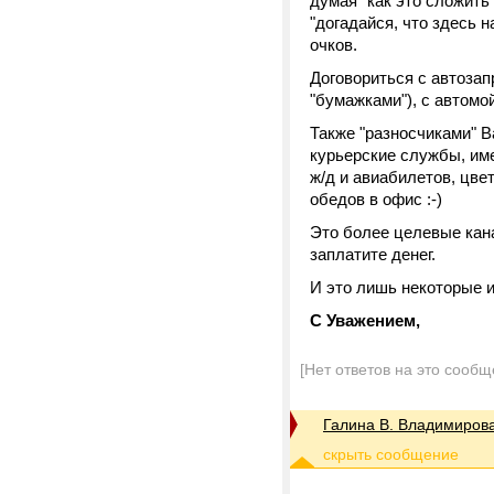
думая "как это сложить
"догадайся, что здесь 
очков.
Договориться с автозап
"бумажками"), с автомо
Также "разносчиками" В
курьерские службы, и
ж/д и авиабилетов, цвет
обедов в офис :-)
Это более целевые кан
заплатите денег.
И это лишь некоторые 
С Уважением,
[Нет ответов на это сообщ
Галина В. Владимиров