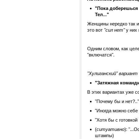
"Пока доберешься с
Тел..."
Женщины нередко так и г
это вот
"сил нет"
у них 
Одним словом, как целе
"включатся".
"Хулиганский" вариант 
"Затяжная командир
В этих вариантах уже с
"Почему бы и нет?.."
"Иногда можно себе 
"Хотя бы с готовкой
(
ситуативно
): "..
штампы)