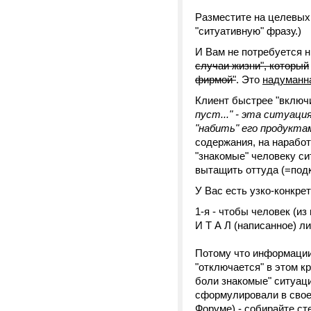
Разместите на целевых
"ситуативную" фразу.)
И Вам не потребуется н
случаи жизни", который
фирмой"
. Это
надуманн
Клиент быстрее "включи
пуст..." - эта ситуац
"набить" его продукта
содержания, на наработк
"знакомые" человеку си
вытащить оттуда (=под
У Вас есть узко-конкре
1-я - чтобы человек (и
И Т А Л (написанное) л
Потому что информации 
"отключается" в этом кр
боли знакомые" ситуац
сформулировали в своей
Форуме) - собирайте с