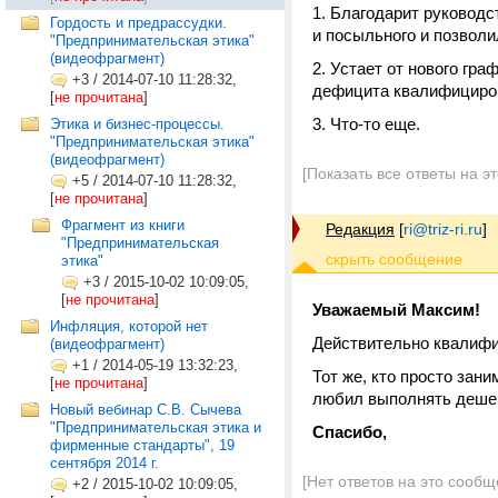
1. Благодарит руководс
Гордость и предрассудки.
и посыльного и позвол
"Предпринимательская этика"
(видеофрагмент)
2. Устает от нового гр
+3
/
2014-07-10 11:28:32,
дефицита квалифициров
[
не прочитана
]
3. Что-то еще.
Этика и бизнес-процессы.
"Предпринимательская этика"
(видеофрагмент)
[Показать все ответы на э
+5
/
2014-07-10 11:28:32,
[
не прочитана
]
Фрагмент из книги
Редакция
[
ri@triz-ri.ru
]
"Предпринимательская
этика"
+3
/
2015-10-02 10:09:05,
[
не прочитана
]
Уважаемый Максим!
Инфляция, которой нет
Действительно квалифиц
(видеофрагмент)
+1
/
2014-05-19 13:32:23,
Тот же, кто просто за
[
не прочитана
]
любил выполнять дешеву
Новый вебинар С.В. Сычева
"Предпринимательская этика и
Спасибо,
фирменные стандарты", 19
сентября 2014 г.
[Нет ответов на это сообщ
+2
/
2015-10-02 10:09:05,