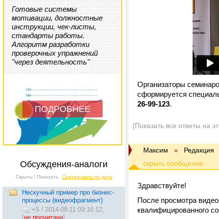
Готовые системы
мотивации, должностные
инструкции, чек-листы,
стандарты работы.
Алгоритм разработки
проверочных упражнений
"через деятельность"
Организаторы семинаро
сформируется специаль
26-99-123
.
ПОДРОБНЕЕ
[Показать все ответы на э
Максим
»
Редакция
Обсуждения-аналоги
Скрыть / Показать
Сортировать по дате
Здравствуйте!
Нескучный пример про бизнес-
После просмотра видео 
процессы (видеофрагмент)
+5
/
2014-08-11 09:16:12,
квалифицированного сот
[
не прочитана
]