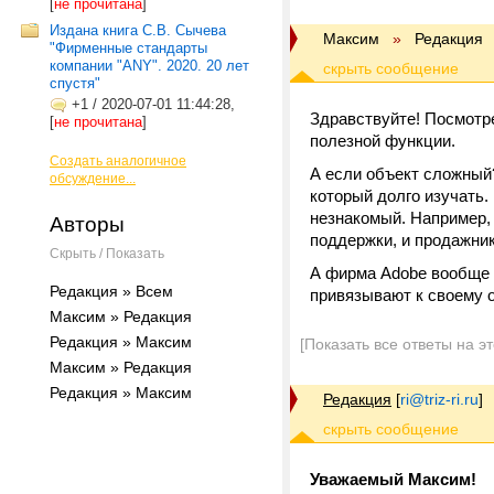
[
не прочитана
]
Издана книга С.В. Сычева
Максим
»
Редакция
"Фирменные стандарты
компании "ANY". 2020. 20 лет
спустя"
+1
/
2020-07-01 11:44:28,
Здравствуйте! Посмотре
[
не прочитана
]
полезной функции.
Создать аналогичное
А если объект сложный
обсуждение...
который долго изучать.
незнакомый. Например, 
Авторы
поддержки, и продажник
Скрыть / Показать
А фирма Adobe вообще т
Редакция » Всем
привязывают к своему 
Максим » Редакция
Редакция » Максим
[Показать все ответы на э
Максим » Редакция
Редакция » Максим
Редакция
[
ri@triz-ri.ru
]
Уважаемый Максим!