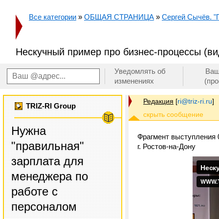
Все категории
»
ОБЩАЯ СТРАНИЦА
»
Сергей Сычёв. "
Нескучный пример про бизнес-процессы (в
Уведомлять об
Ваш
изменениях
(пр
Редакция
[
ri@triz-ri.ru
]
TRIZ-RI Group
Нужна
Фрагмент выступления 0
"правильная"
г. Ростов-на-Дону
зарплата для
менеджера по
работе с
персоналом