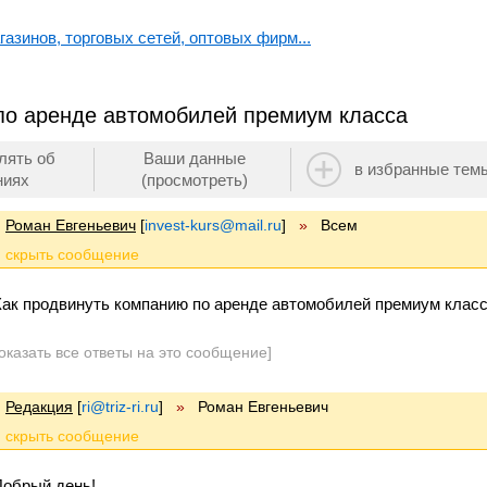
азинов, торговых сетей, оптовых фирм...
по аренде автомобилей премиум класса
лять об
Ваши данные
в избранные тем
ниях
(просмотреть)
Роман Евгеньевич
[
invest-kurs@mail.ru
]
»
Всем
Как продвинуть компанию по аренде автомобилей премиум клас
оказать все ответы на это сообщение]
Редакция
[
ri@triz-ri.ru
]
»
Роман Евгеньевич
Добрый день!