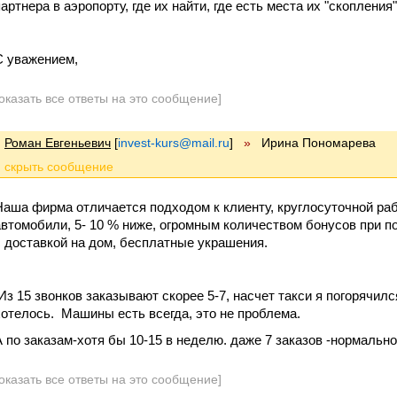
партнера в аэропорту, где их найти, где есть места их "скопления
С уважением,
оказать все ответы на это сообщение]
Роман Евгеньевич
[
invest-kurs@mail.ru
]
»
Ирина Пономарева
Наша фирма отличается подходом к клиенту, круглосуточной раб
автомобили, 5- 10 % ниже, огромным количеством бонусов при п
с доставкой на дом, бесплатные украшения.
Из 15 звонков заказывают скорее 5-7, насчет такси я погорячился
хотелось. Машины есть всегда, это не проблема.
А по заказам-хотя бы 10-15 в неделю. даже 7 заказов -нормальн
оказать все ответы на это сообщение]