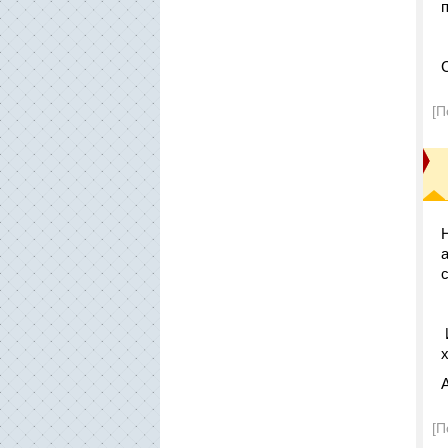
[П
[П