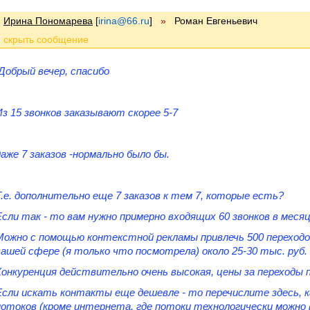
Ирина Пономарева
[
irina@66.ru
]
»
Роман Евгеньевич
Добрый вечер, спасибо
Из 15 звонков заказывают скорее 5-7
даже 7 заказов -нормально было бы.
Т.е. дополнительно еще 7 заказов к тем 7, которые есть?
Если так - то вам нужно примерно входящих 60 звонков в месяц
Можно с помощью контекстной рекламы привлечь 500 переходо
вашей сфере (я только что посмотрела) около 25-30 тыс. руб.
Конкуренция действительно очень высокая, цены за переходы п
Если искать контакты еще дешевле
- то
перечислите здесь, 
потоков (кроме интернета, где потоки технологически можно