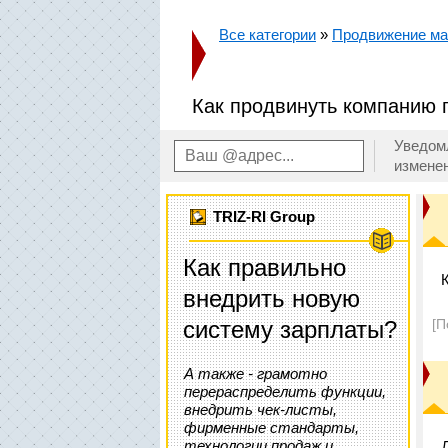
Все категории
»
Продвижение маг
Как продвинуть компанию 
Уведом
измене
TRIZ-RI Group
Как правильно
внедрить новую
систему зарплаты?
[П
А также - грамотно
перераспределить функции,
внедрить чек-листы,
фирменные стандарты,
технологии продаж и