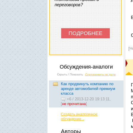
переговоров?
ПОДРОБНЕЕ
[Н
Обсуждения-аналоги
Скрыть / Показать
Сортировать по дате
Как продвинуть компанию по
аренде автомобилей премиум
класса
+6
/
2013-12-20 19:13:11,
[
не прочитана
]
Создать аналогичное
обсуждение...
Авторы