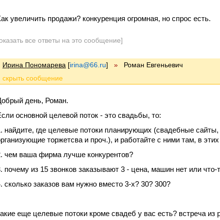
Как увеличить продажи? конкуренция огромная, но спрос есть.
оказать все ответы на это сообщение]
Ирина Пономарева
[
irina@66.ru
]
»
Роман Евгеньевич
Добрый день, Роман.
Если основной целевой поток - это свадьбы, то:
1. найдите, где целевые потоки планирующих (свадебные сайты, 
организующие торжетсва и проч.), и работайте с ними там, в эти
2. чем ваша фирма лучше конкурентов?
3. почему из 15 звонков заказывают 3 - цена, машин нет или что-
4. сколько заказов вам нужно вместо 3-х? 30? 300?
какие еще целевые потоки кроме свадеб у вас есть? встреча из 