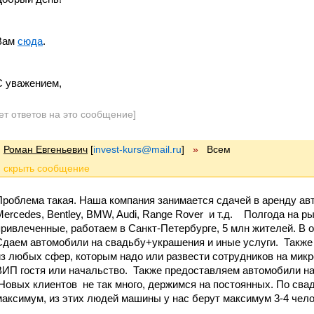
Вам
сюда
.
С уважением,
ет ответов на это сообщение]
Роман Евгеньевич
[
invest-kurs@mail.ru
]
»
Всем
Проблема такая. Наша компания занимается сдачей в аренду ав
Mercedes, Bentley, BMW, Audi, Range Rover и т.д. Полгода на ры
привлеченные, работаем в Санкт-Петербурге, 5 млн жителей. В
Сдаем автомобили на свадьбу+украшения и иные услуги. Также
из любых сфер, которым надо или развести сотрудников на микр
ВИП гостя или начальство. Также предоставляем автомобили на 
Новых клиентов не так много, держимся на постоянных. По свад
максимум, из этих людей машины у нас берут максимум 3-4 чело