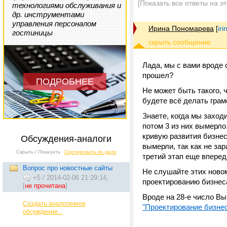
[Показать все ответы на э
технологиями обслуживания и
др. инструментами
управления персоналом
Ирина Пономарева
[
ir
гостиницы
Лада, мы с вами вроде 
прошел?
ПОДРОБНЕЕ
Не может быть такого, ч
будете всё делать грам
Знаете, когда мы заходи
потом 3 из них вымерло
кривую развития бизнес
Обсуждения-аналоги
вымерли, так как не зар
Скрыть / Показать
Сортировать по дате
третий этап еще вперед
Вопрос про новостные сайты
Не слушайте этих новом
+5
/
2014-02-06 21:29:14,
проектированию бизнеса
[
не прочитана
]
Вроде на 28-е число Вы
Создать аналогичное
"Проектирование бизне
обсуждение...