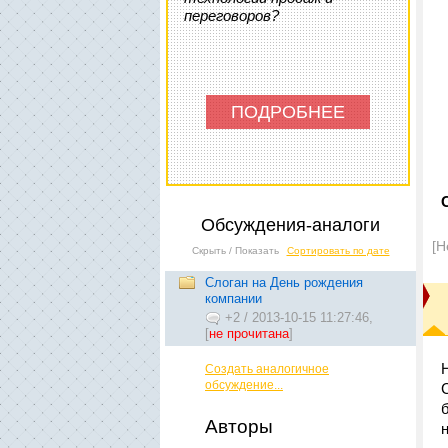
переговоров?
ПОДРОБНЕЕ
Обсуждения-аналоги
[Н
Скрыть / Показать
Сортировать по дате
Слоган на День рождения
компании
+2
/
2013-10-15 11:27:46,
[
не прочитана
]
Создать аналогичное
обсуждение...
Авторы
н