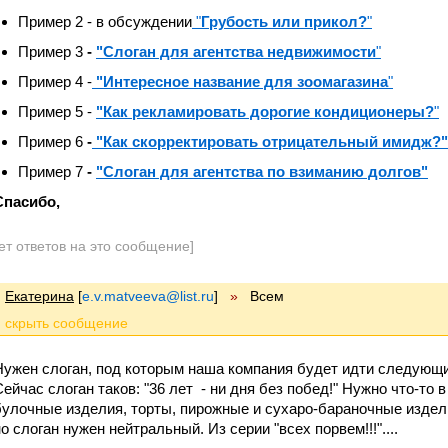
Пример 2 - в обсуждении
"
Грубость или прикол?
"
Пример 3
-
"Слоган для агентства недвижимости
"
Пример 4 -
"Интересное название для зоомагазина
"
Пример 5 -
"Как рекламировать дорогие кондиционеры?
"
Пример 6
-
"Как скорректировать отрицательный имидж?"
Пример 7
-
"Слоган для агентства по взиманию долгов"
Спасибо,
ет ответов на это сообщение]
Екатерина
[
e.v.matveeva@list.ru
]
»
Всем
Нужен слоган, под которым наша компания будет идти следующи
Сейчас слоган таков: "36 лет - ни дня без побед!" Нужно что-то
булочные изделия, торты, пирожные и сухаро-бараночные издел
о слоган нужен нейтральный. Из серии "всех порвем!!!"....