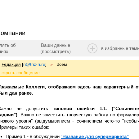
компании
лять об
Ваши данные
в избранные тем
ниях
(просмотреть)
Редакция
[
ri@triz-ri.ru
]
»
Всем
Уважаемые Коллеги, отображаем здесь наш характерный о
был дан ранее.
Важно не допустить
типовой ошибки 1.1. ("Сочинит
задачи").
Важно не заместить творческую работу по формулир
низкого уровня" (выдумыванием - сочинением чего-то "необычног
Примеры таких ошабок:
Пример 1 - в обсуждении
"
Название для супермаркета"