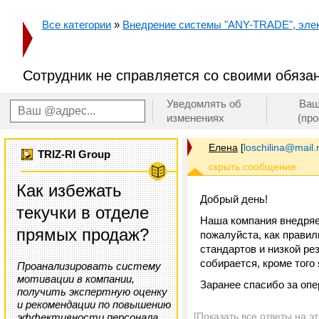
Все категории
»
Внедрение системы "ANY-TRADE", элек
Сотрудник не справляется со своими обяза
Уведомлять об
Ваш
изменениях
(пр
Елена
[
loschilina@mail.
TRIZ-RI Group
Как избежать
Добрый день!
текучки в отделе
Наша компания внедря
прямых продаж?
пожалуйста, как правил
стандартов и низкой ре
собирается, кроме того
Проанализировать систему
мотивации в компании,
Заранее спасибо за опе
получить экспертную оценку
и рекомендации по повышению
[Показать все ответы на э
эффективности персонала