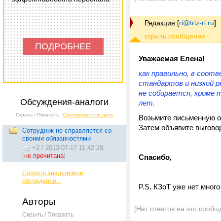
Редакция
[
ri@triz-ri.ru
]
ПОДРОБНЕЕ
Уважаемая Елена!
как правильно, в соот
стандартов и низкой 
не собирается, кроме
Обсуждения-аналоги
лет.
Скрыть / Показать
Сортировать по дате
Возьмите письменную о
Затем объявите выговор
Сотрудник не справляется со
своими обязанностями
+2
/
2013-07-17 11:42:29,
[
не прочитана
]
Спасибо,
Создать аналогичное
обсуждение...
P.S. КЗоТ уже нет много
Авторы
[Нет ответов на это сообщ
Скрыть / Показать