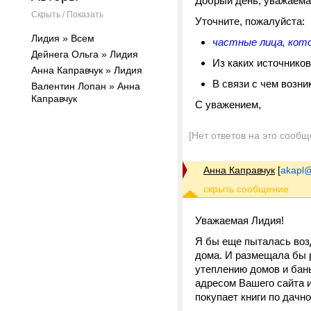
Добрый день, уважаема
Скрыть / Показать
Уточните, пожалуйста:
Лидия » Всем
частные лица, кот
Дейнега Ольга » Лидия
Из каких источников
Анна Каправчук » Лидия
В связи с чем возни
Валентин Лопан » Анна
Каправчук
С уважением,
[Нет ответов на это сообщ
Анна Каправчук
[
akapl@
Уважаемая Лидия!
Я бы еще пыталась воз
дома. И размещала бы 
утеплению домов и бан
адресом Вашего сайта и
покупает книги по дачн