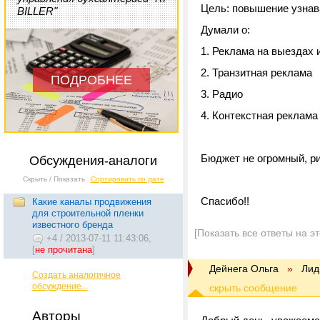
Цель: повышение узнав
BILLER"
Думали о:
1. Реклама на выездах 
2. Транзитная реклама
ПОДРОБНЕЕ
3. Радио
4. Контекстная реклама
Бюджет не огромный, ри
Обсуждения-аналоги
Скрыть / Показать
Сортировать по дате
Спасибо!!
Какие каналы продвижения
для строительной пленки
известного бренда
[Показать все ответы на э
+4
/
2013-07-11 11:43:06,
[
не прочитана
]
Дейнега Ольга
»
Лид
Создать аналогичное
обсуждение...
Авторы