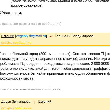
(
пишете, если только это правда и если сопоставимые 
зримое
сравнение
)
С Уважением,
оказать все ответы на это сообщение]
Евгений
[
evgeniy.rk@mail.ru
]
»
Галина В. Владимирова
У нас небольшой город (200 тыс. человек). Соответственно ТЦ 
рекламодатели увидят направленное к ним обращение. Исходя из
проблема: в ТЦ средняя проходимость за день около 2 000-3000
достаточно внушительной для того, чтобы сравнивать траффик 
Поэтому хотелось бы найти привлекательную для объявления 
проходимости места.
оказать все ответы на это сообщение]
Дарья Звягинцева
»
Евгений