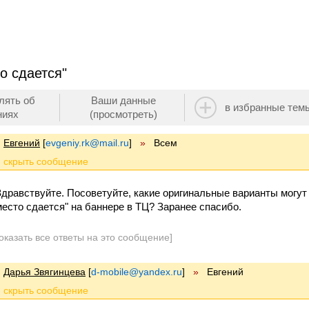
о сдается"
лять об
Ваши данные
в избранные тем
ниях
(просмотреть)
Евгений
[
evgeniy.rk@mail.ru
]
»
Всем
Здравствуйте. Посоветуйте, какие оригинальные варианты могут
место сдается" на баннере в ТЦ? Заранее спасибо.
оказать все ответы на это сообщение]
Дарья Звягинцева
[
d-mobile@yandex.ru
]
»
Евгений