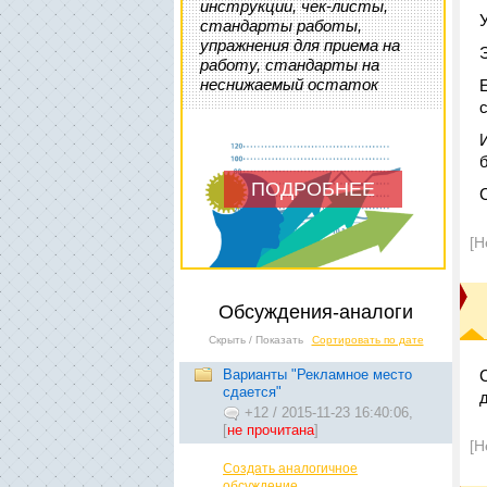
инструкции, чек-листы,
стандарты работы,
упражнения для приема на
работу, стандарты на
неснижаемый остаток
ПОДРОБНЕЕ
[Н
Обсуждения-аналоги
Скрыть / Показать
Сортировать по дате
Варианты "Рекламное место
сдается"
+12
/
2015-11-23 16:40:06,
[
не прочитана
]
[Н
Создать аналогичное
обсуждение...