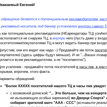
Уважаемый Евгений!
...обращение делается к потенциальным
рекламодателям, рас
...рекламный носитель под баннер установлен
внутри самого 
А как потенциальные рекламодатели (НЕарендаторы ТЦ) узнАют 
располагается не снаружи ТЦ, а
внутри
него (пусть даже у вход
посетителями/покупателями ТЦ и могут видеть баннер при входе
Допустим, они его видят как надо :-) Продавайте им поток
посети
покупателей
(здесь цифры будут меньше). И не "...
Ваших товар
делается всем рекламодателям, а не "посегментно").
Для усиления - продавайте поток посетителей
в часы пик, в дн
скрывая, впрочем, этого факта.
Варианты обращений:
"Более ХХХХХ посетителей нашего ТЦ в часы пик увидят
с возможной допиской:
"... Это больше, чем на концерте.
не вызывающую особых нареканий
)
во Дворце Спорта"
собирает зрителей матч "ААА - ССС"
(
вставьте реал