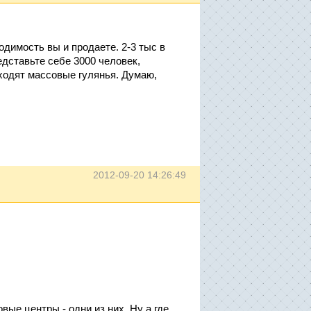
димость вы и продаете. 2-3 тыс в
едставьте себе 3000 человек,
ходят массовые гулянья. Думаю,
2012-09-20 14:26:49
вые центры - одни из них. Ну а где