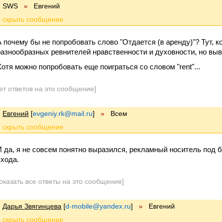
SWS
»
Евгений
А почему бы не попробовать слово "Отдается (в аренду)"? Тут, к
разнообразных ревнителей нравственности и духовности, но выв
Хотя можно попробовать еще поиграться со словом "rent"...
ет ответов на это сообщение]
Евгений
[
evgeniy.rk@mail.ru
]
»
Всем
И да, я не совсем понятно выразился, рекламный носитель под б
входа.
оказать все ответы на это сообщение]
Дарья Звягинцева
[
d-mobile@yandex.ru
]
»
Евгений