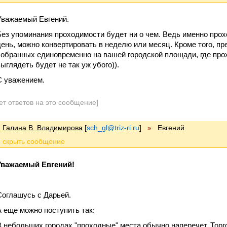
Уважаемый Евгений.
Без упоминания проходимости будет ни о чем. Ведь именно прохо
день, можно конвертировать в неделю или месяц. Кроме того, пр
собранных единовременно на вашей городской площади, где про
выглядеть будет не так уж убого)).
С уважением.
ет ответов на это сообщение]
Галина В. Владимирова
[
sch_gl@triz-ri.ru
]
»
Евгений
Уважаемый Евгений!
Соглашусь с Дарьей.
А еще можно поступить так:
В небольших городах "проходные" места обычно наперечет. Торго