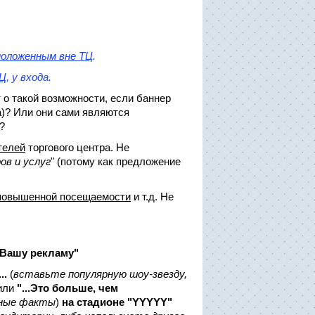
положенным вне ТЦ
.
ТЦ
, у входа.
о такой возможности, если баннер
а)? Или они сами являются
?
телей
торгового центра. Не
ов и услуг
" (потому как предложение
и повышенной посещаемости
и т.д. Не
 Вашу рекламу"
..
(
вставьте популярную шоу-звезду,
или
"...Это больше, чем
ьные факты
)
на стадионе "YYYYY"