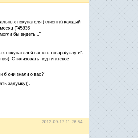
иальных покупателя (клиента) каждый
 месяц ("45836
огли бы видеть..."
покупателей вашего товара/услуги".
ная). Стилизовать под гигатское
 б они знали о вас?"
ать задумку)).
2012-09-17 11:26:54