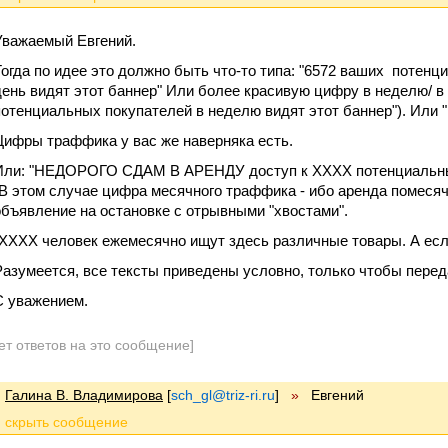
Уважаемый Евгений.
Тогда по идее это должно быть что-то типа: "6572 ваших потенц
день видят этот баннер" Или более красивую цифру в неделю/ в
потенциальных покупателей в неделю видят этот баннер"). Или "м
Цифры траффика у вас же наверняка есть.
Или: "НЕДОРОГО СДАМ В АРЕНДУ доступ к ХХХХ потенциальных 
(В этом случае цифра месячного траффика - ибо аренда помесяч
объявление на остановке с отрывными "хвостами".
"ХХХХ человек ежемесячно ищут здесь различные товары. А если
Разумеется, все тексты приведены условно, только чтобы перед
С уважением.
ет ответов на это сообщение]
Галина В. Владимирова
[
sch_gl@triz-ri.ru
]
»
Евгений