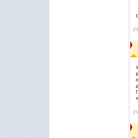
[П
[П