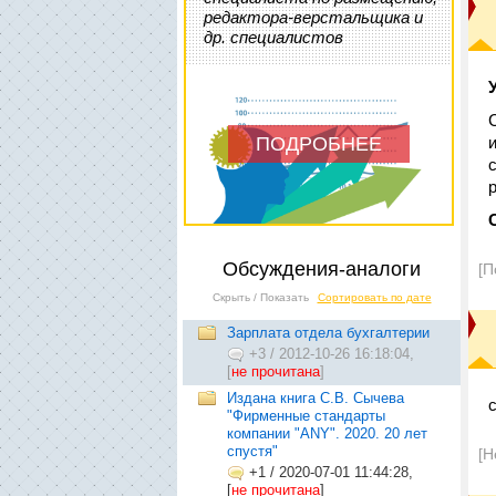
редактора-верстальщика и
др. специалистов
ПОДРОБНЕЕ
Обсуждения-аналоги
[П
Скрыть / Показать
Сортировать по дате
Зарплата отдела бухгалтерии
+3
/
2012-10-26 16:18:04,
[
не прочитана
]
Издана книга С.В. Сычева
"Фирменные стандарты
компании "ANY". 2020. 20 лет
спустя"
[Н
+1
/
2020-07-01 11:44:28,
[
не прочитана
]