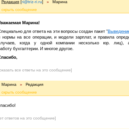
Редакция
[
ri@triz-ri.ru
]
»
Марина
Уважаемая Марина!
Специально для ответа на эти вопросы создан пакет "
Выведение
и нормы на все операции, и модели зарплат, и правила опреде
случаев, когда у одной компании несколько юр. лиц),
работу бухгалтерии. И многое другое.
Спасибо,
оказать все ответы на это сообщение]
Марина
»
Редакция
спасибо!
ет ответов на это сообщение]