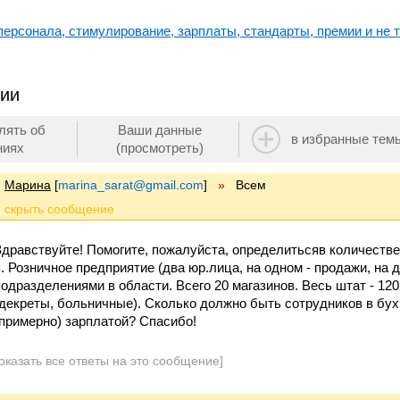
ерсонала, стимулирование, зарплаты, стандарты, премии и не т
рии
лять об
Ваши данные
в избранные тем
ниях
(просмотреть)
Марина
[
marina_sarat@gmail.com
]
»
Всем
Здравствуйте! Помогите, пожалуйста, определитьсяв количестве 
п. Розничное предприятие (два юр.лица, на одном - продажи, на 
подразделениями в области. Всего 20 магазинов. Весь штат - 12
(декреты, больничные). Сколько должно быть сотрудников в бухга
(примерно) зарплатой? Спасибо!
оказать все ответы на это сообщение]