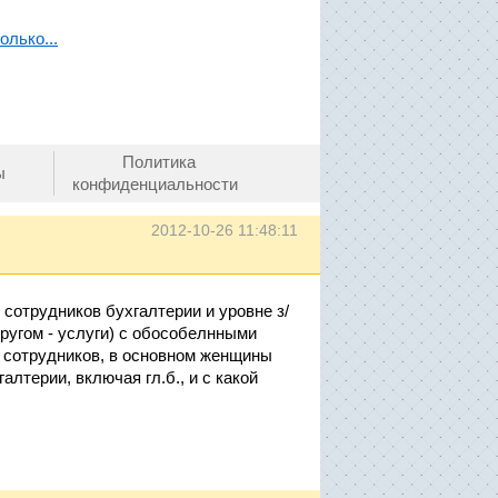
олько...
Политика
ы
конфиденциальности
2012-10-26 11:48:11
сотрудников бухгалтерии и уровне з/
другом - услуги) с обособелнными
0 сотрудников, в основном женщины
лтерии, включая гл.б., и с какой