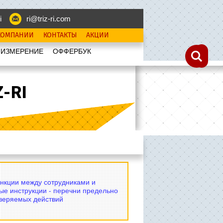
i
ri@triz-ri.com
КОМПАНИИ
КОНТАКТЫ
АКЦИИ
 ИЗМЕРЕНИЕ
OФФЕРБУК
-RI
нкции между сотрудниками и
ые инструкции - перечни предельно
оверяемых действий