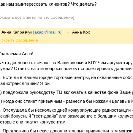
Как нам заинтересовать клиентов? Что делать?
оказать все ответы на это сообщение]
Анна Каправчук
[
akapl@mail.ru
]
»
Анна Кох
Уважаемая Анна!
А что дословно отвечают на Ваши звонки и КП? Чем аргументирую
нужна? Ответы на эти вопросы помогут спроектировать дальней
1. Есть ли в Вашем городе торговые центры, не охваченные соб
радиотрансляцией? Я бы
а) предложила руководству ТЦ включать в качестве фона Ваше 
б) когда оно станет привычным - разнесла бы ножками целевые
2. Отслушала бы несколько дней конкурирующие радиостанции 
некий бонусный "тест-драйв" или размещение с большим количест
которые они платят конкурентам.
3. Предложила бы некие дополнительные привилегии тем магаз