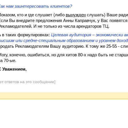
Как нам заинтересовать клиентов?
Показом, кто и где слушает (либо
вынужден
слушать) Ваше радио
Если Вы внедрите предложения Анны Каправчук, у Вас появятся
Рекламодателей. И не только из числа арендаторов ТЦ.
А в таких формулировках:
Целевая аудитория – экономически а
высшим или средне-специальным образованием и уровнем дохо
продать Рекламодателям Вашу аудиторию. К тому же 25-55 - сл
Могу, конечно, ошибиться, но для хитов 80-х надо быть не стар
на 70-ые.
С Уважением,
ет ответов на это сообщение]