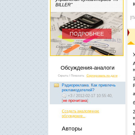
BILLER"
[П
ПОДРОБНЕЕ
Обсуждения-аналоги
Скрыть / Показать
Сортировать по дате
Радиореклама. Как привлечь
рекламодателей?
+3
/
2012-02-17 10:55:40,
[
не прочитана
]
Создать аналогичное
обсуждение...
Авторы