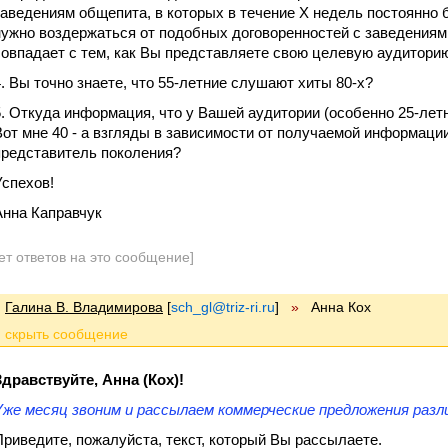
заведениям общепита, в которых в течение Х недель постоянно 
нужно воздержаться от подобных договоренностей с заведениям
совпадает с тем, как Вы представляете свою целевую аудито
4. Вы точно знаете, что 55-летние слушают хиты 80-х?
5. Откуда информация, что у Вашей аудитории (особенно 25-лет
Вот мне 40 - а взгляды в зависимости от получаемой информац
представитель поколения?
Успехов!
Анна Каправчук
ет ответов на это сообщение]
Галина В. Владимирова
[
sch_gl@triz-ri.ru
]
»
Анна Кох
Здравствуйте, Анна (Кох)!
Уже месяц звоним и рассылаем коммерческие предложения разли
Приведите, пожалуйста, текст, который Вы рассылаете.