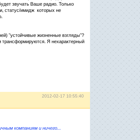
будет звучать Ваше радио. Только
и, статус/имидж которых не
рию.
ней) "устойчивые жизненные взгляды"?
ии трансформируются. Я нехарактерный
2012-02-17 10:55:40
чным компаниям и ничего...