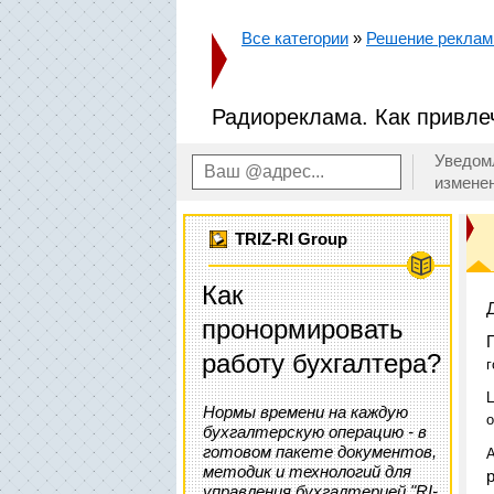
Все категории
»
Решение реклам
Радиореклама. Как привле
Уведом
измене
TRIZ-RI Group
Как
пронормировать
работу бухгалтера?
г
Нормы времени на каждую
о
бухгалтерскую операцию - в
готовом пакете документов,
А
методик и технологий для
управления бухгалтерией "RI-