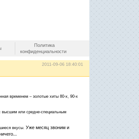
Политика
ы
конфиденциальности
2011-09-06 18:40:01
енная временем –
золотые хиты 80-х, 90-х
 с высшим или средне-специальным
Уже месяц звоним и
шиеся вкусы.
ичего...