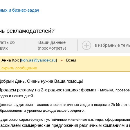
ных и бизнес-задач
чь рекламодателей?
лять об
Ваши данные
в избранные тем
ниях
(просмотреть)
Анна Кох
[
koh.as@yandex.ru
]
»
Всем
Добрый День. Очень нужна Ваша помощь!
Продаем рекламу на 2-х радиостанциях: формат - м
узыка, провер
одов и наших дней.
Целевая аудитория
– экономически активные люди в возрасте 25-55 лет
бразованием и уровнем дохода выше среднего.
удиторию характеризуют устойчивые жизненные взгляды, сформировав
рассылаем коммерческие предложения различным компаниям и н