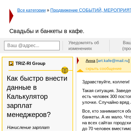
Все категории
»
Продвижение СОБЫТИЙ, МЕРОПРИЯ
Свадьбы и банкеты в кафе.
Уведомлять об
Ваш
изменениях
(пр
Анна
[
art.kafe@mail.ru
]
TRIZ-RI Group
Как быстро внести
Здравствуйте, коллеги!
данные в
Такая ситуация. Заведе
Калькулятор
есть человек 300 посто
улочке. Случайно вряд 
зарплат
Все, кто занимаются о
менеджеров?
банкеты. А их мало. Ч
на всех сайтах городск
Начисление зарплат
до 70 человек вместим