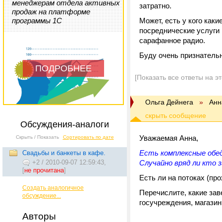
менеджерам отдела активных
затратно.
продаж на платформе
программы 1С
Может, есть у кого как
посреднические услуги п
сарафанное радио.
Буду очень признатель
ПОДРОБНЕЕ
[Показать все ответы на э
Ольга Дейнега
»
Анн
Обсуждения-аналоги
Уважаемая Анна,
Скрыть / Показать
Сортировать по дате
Есть комплексные обед
Свадьбы и банкеты в кафе.
+2
/
2010-09-07 12:59:43,
Случайно вряд ли кто 
[
не прочитана
]
Есть ли на потоках (пр
Создать аналогичное
Перечислите, какие зав
обсуждение...
госучреждения, магазины
Авторы