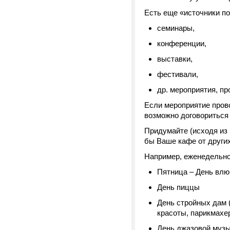
Есть еще «источники п
семинары,
конференции,
выставки,
фестивали,
др. мероприятия, пр
Если мероприятие пров
возможно договориться 
Придумайте (исходя из
бы Ваше кафе от других
Например, еженедельно 
Пятница – День вл
День пиццы
День стройных дам 
красоты, парикмахер
День джазовой муз