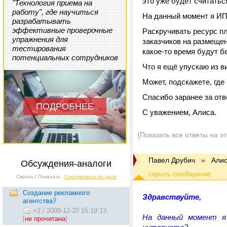
это уже будет считать
"Технология приема на
работу", где научиться
На данный момент я ИП
разрабатывать
эффективные проверочные
Раскручивать ресурс пл
упражнения для
заказчиков на размещен
тестирования
какое-то время будут б
потенциальных сотрудников
Что я ещё упускаю из 
Может, подскажете, где
Спасибо заранее за отв
ПОДРОБНЕЕ
С уважением, Алиса.
[Показать все ответы на э
Павел Друбич
»
Али
Обсуждения-аналоги
Скрыть / Показать
Сортировать по дате
Создание рекламного
Здравствуйте,
агентства?
+2
/
2009-12-20 15:19:13,
На данный момент я
[
не прочитана
]