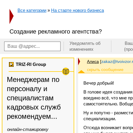
Все категории
»
На старте нового бизнеса
Создание рекламного агентства?
Уведомлять об
Ваш
изменениях
(пр
Алиса
[
zakaz@tvoivzor.
TRIZ-RI Group
Менеджерам по
Вечер добрый!
персоналу и
В голове идея создания
специалистам
воедино всё, что мне п
самостоятельно. Вобще
кадровых служб
Ну и попутно - размест
рекомендуем...
специализации.
Отсюда возникает вопро
онлайн-стажировку