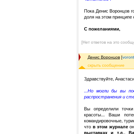
Пока Денис Воронцов г
доля на этом принципе 
С пожеланиями,
[Нет ответов на это сообщ
Денис Воронцов
[
voron
Здравствуйте, Анастаси
...Но могли бы вы по
распространения и ст
Вы определили точки 
красоты... Ваши пот
командировочные, турис
что
в этом журнале
он
выставках и т.д., В