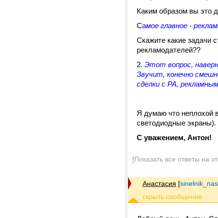
Каким образом вы это д
С
а
мое главное - рекла
Скажите какие задачи 
рекламодателей??
2
. Этот вопрос, навер
Звучит, конечно смешн
сделки с РА, рекламным
Я думаю что неплохой 
светодиодные экраны). 
С уважением, Антон!
[Показать все ответы на э
Анастасия
[
sinelnik_na