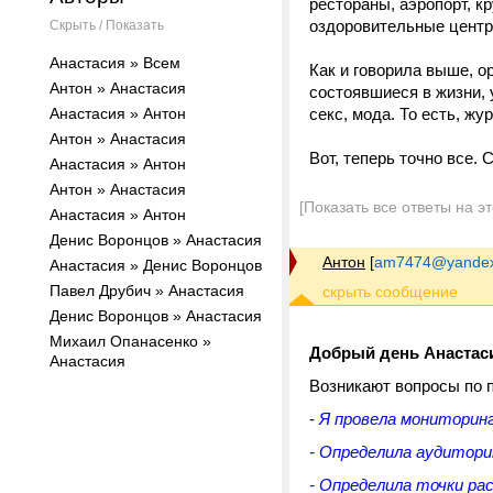
рестораны, аэропорт, к
оздоровительные центры
Скрыть / Показать
Анастасия » Всем
Как и говорила выше, о
Антон » Анастасия
состоявшиеся в жизни, 
Анастасия » Антон
секс, мода. То есть, жу
Антон » Анастасия
Вот, теперь точно все.
Анастасия » Антон
Антон » Анастасия
[Показать все ответы на э
Анастасия » Антон
Денис Воронцов » Анастасия
Антон
[
am7474@yandex
Анастасия » Денис Воронцов
Павел Друбич » Анастасия
Денис Воронцов » Анастасия
Михаил Опанасенко »
Добрый день Анастас
Анастасия
Возникают вопросы по 
-
Я провела мониторинг
- Определила аудитори
- Определила точки ра