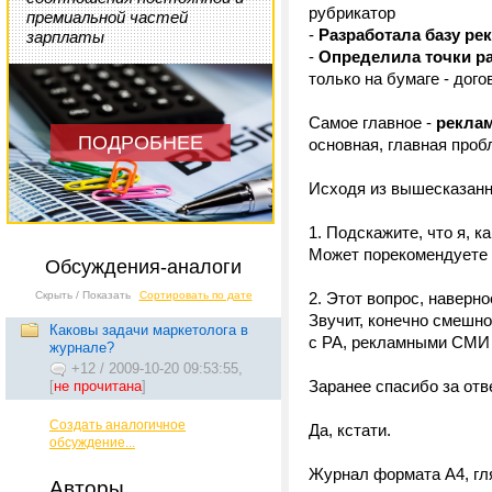
рубрикатор
премиальной частей
-
Разработала базу ре
зарплаты
-
Определила точки р
только на бумаге - дого
Самое главное -
реклам
ПОДРОБНЕЕ
основная, главная проб
Исходя из вышесказанно
1. Подскажите, что я, 
Может порекомендуете 
Обсуждения-аналоги
Скрыть / Показать
Сортировать по дате
2. Этот вопрос, наверн
Звучит, конечно смешно
Каковы задачи маркетолога в
с РА, рекламными СМИ и
журнале?
+12
/
2009-10-20 09:53:55,
Заранее спасибо за отв
[
не прочитана
]
Создать аналогичное
Да, кстати.
обсуждение...
Журнал формата А4, гл
Авторы