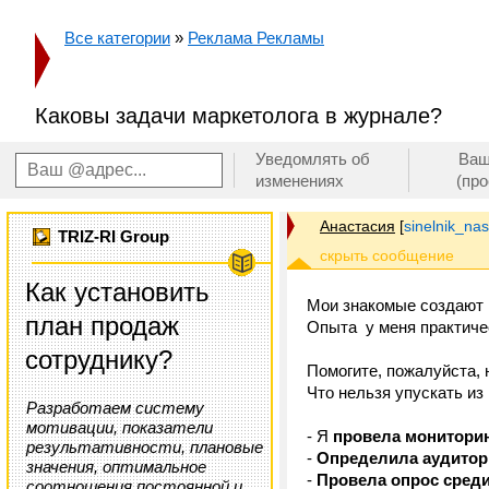
Все категории
»
Реклама Рекламы
Каковы задачи маркетолога в журнале?
Уведомлять об
Ваш
изменениях
(пр
Анастасия
[
sinelnik_na
TRIZ-RI Group
Как установить
Мои знакомые создают 
план продаж
Опыта у меня практичес
сотруднику?
Помогите, пожалуйста, 
Что нельзя упускать из
Разработаем систему
мотивации, показатели
- Я
провела мониторин
результативности, плановые
-
Определила аудито
значения, оптимальное
-
Провела опрос сред
соотношения постоянной и