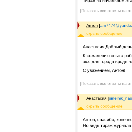
Тираж на начальном эт
[Показать все ответы на э
Антон
[
am7474@yandex
Анастасия Добрый день
К сожалению опыта рабо
экз. для города вроде 
С уважением, Антон!
[Показать все ответы на э
Анастасия
[
sinelnik_na
Антон, спасибо, конечно
Но ведь тираж журнала