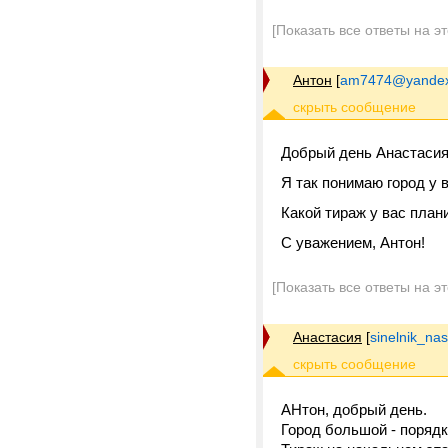
[Показать все ответы на э
Антон
[
am7474@yandex
Добрый день Анастаси
Я так понимаю город у
Какой тираж у вас план
С уважением, Антон!
[Показать все ответы на э
Анастасия
[
sinelnik_na
АНтон, добрый день.
Город большой - порядк