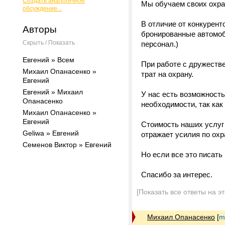
Создать аналогичное
Мы обучаем своих охра
обсуждение...
В отличие от конкурент
Авторы
бронированные автомоб
Скрыть / Показать
персонал.)
Евгений » Всем
При работе с дружеств
Михаил Опанасенко »
трат на охрану.
Евгений
Евгений » Михаил
У нас есть возможность
Опанасенко
необходимости, так как
Михаил Опанасенко »
Евгений
Стоимость наших услуг 
Geliwa » Евгений
отражает усилия по охр
Семенов Виктор » Евгений
Но если все это писать
Спасибо за интерес.
[Показать все ответы на э
Михаил Опанасенко
[
m