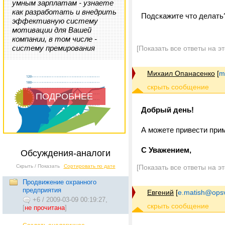
умным зарплатам - узнаете
как разработать и внедрить
Подскажите что делать
эффективную систему
мотивации для Вашей
компании, в том числе -
систему премирования
[Показать все ответы на э
Михаил Опанасенко
[
m
ПОДРОБНЕЕ
Добрый день!
А можете привести прим
С Уважением,
Обсуждения-аналоги
Скрыть / Показать
Сортировать по дате
[Показать все ответы на э
Продвижение охранного
предприятия
Евгений
[
e.matish@opsv
+6
/
2009-03-09 00:19:27,
[
не прочитана
]