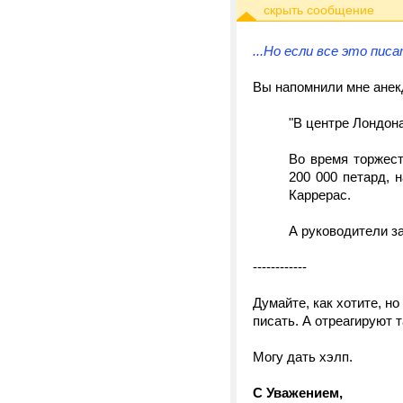
...Но если все это пи
Вы напомнили мне анек
"В центре Лондон
Во время торжест
200 000 петард, 
Каррерас.
А руководители з
------------
Думайте, как хотите, но
писать. А отреагируют т
Могу дать хэлп.
С Уважением,