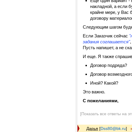
Еще один вариант - 
накладной, а если б
крайне мере, у Вас 
договору материало
Следующим шагом будет
Если Заказчик сейчас
"
задания соглашается"
Пусть напишет, а не ск
И еще. Я также спрашив
Договор подряда?
Договор возмездного
Иной? Какой?
Это важно.
С пожеланиями,
[Показать все ответы на э
Дарья
[
Dss80@bk.ru
]