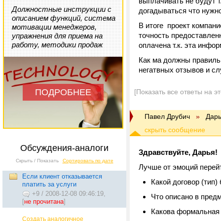
выплачивать не будут т
Должностные инструкции с
догадываться что нужно
описанием функций, система
В итоге проект компани
мотивации менеджеров,
точность предоставленн
упражнения для приема на
работу, методики продаж
оплачена т.к. эта инфо
Как ма должны правильн
негатвных отзывов и сл
ПОДРОБНЕЕ
[Показать все ответы на э
Павел Друбич
»
Дар
Обсуждения-аналоги
Здравствуйте, Дарья!
Скрыть / Показать
Сортировать по дате
Лучше от эмоций перейт
Если клиент отказывается
Какой договор (тип)
платить за услуги
+9
/
2008-12-08 09:46:19,
Что описано в пред
[
не прочитана
]
Какова формальная
Создать аналогичное