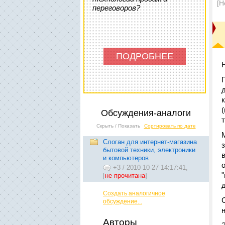
[Н
переговоров?
ПОДРОБНЕЕ
Обсуждения-аналоги
Скрыть / Показать
Сортировать по дате
Слоган для интернет-магазина
бытовой техники, электроники
и компьютеров
+3
/
2010-10-27 14:17:41,
[
не прочитана
]
Создать аналогичное
обсуждение...
Авторы