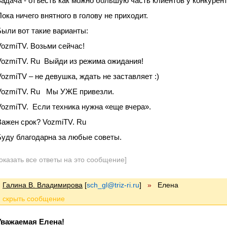
Задача - отъесть как можно большую часть клиентов у конкурен
Пока ничего внятного в голову не приходит.
Были вот такие варианты:
VozmiTV. Возьми сейчас!
VozmiTV. Ru Выйди из режима ожидания!
VozmiTV – не девушка, ждать не заставляет :)
VozmiTV. Ru Мы УЖЕ привезли.
VozmiTV. Если техника нужна «еще вчера».
Важен срок? VozmiTV. Ru
Буду благодарна за любые советы.
оказать все ответы на это сообщение]
Галина В. Владимирова
[
sch_gl@triz-ri.ru
]
»
Елена
Уважаемая Елена!