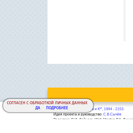
СОГЛАСЕН С ОБРАБОТКОЙ ЛИЧНЫХ ДАННЫХ
ДА
ПОДРОБНЕЕ
Copyright© ООО "Сычёв и Кº", 1994 - 2153.
Идея проекта и руководство:
С.В.Сычёв
Редактор: О.И. Дейнега. Web-Master:
Р.А. Лушо
Политика конфиденциальности