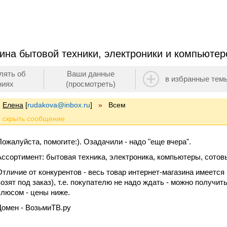
ина бытовой техники, электроники и компьютер
лять об
Ваши данные
в избранные тем
ниях
(просмотреть)
Елена
[
rudakova@inbox.ru
]
»
Всем
Пожалуйста, помогите:). Озадачили - надо "еще вчера".
Ассортимент: бытовая техника, электроника, компьютеры, сотов
Отличие от конкурентов - весь товар интернет-магазина имеетс
возят под заказ), т.е. покупателю не надо ждать - можно получить
плюсом - цены ниже.
Домен - ВозьмиТВ.ру