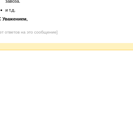
завоза.
и т.д.
С Уважением,
ет ответов на это сообщение]