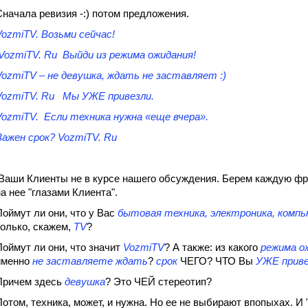
Сначала ревизия -:) потом предложения.
VozmiTV. Возьми сейчас!
VozmiTV. Ru Выйди из режима ожидания!
VozmiTV – не девушка, ждать не заставляет :)
VozmiTV. Ru Мы УЖЕ привезли.
VozmiTV. Если техника нужна «еще вчера».
Важен срок? VozmiTV. Ru
Ваши Клиенты не в курсе нашего обсуждения. Берем каждую фр
на нее "глазами Клиента".
Поймут ли они, что у Вас
бытовая техника, электроника, ком
только, скажем,
TV
?
Поймут ли они, что значит
VozmiTV
? А также: из какого
режима о
именно
не заставляете ждать
?
срок
ЧЕГО? ЧТО Вы
УЖЕ приве
Причем здесь
девушка
? Это ЧЕЙ стереотип?
Потом, техника, может, и нужна. Но ее не выбирают впопыхах. И 