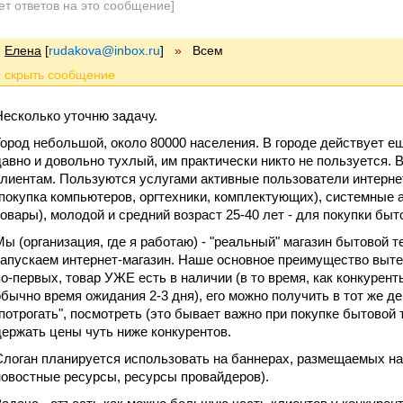
ет ответов на это сообщение]
Елена
[
rudakova@inbox.ru
]
»
Всем
Несколько уточню задачу.
Город небольшой, около 80000 населения. В городе действует ещ
давно и довольно тухлый, им практически никто не пользуется. В
клиентам. Пользуются услугами активные пользователи интерне
(покупка компьютеров, оргтехники, комплектующих), системные 
товары), молодой и средний возраст 25-40 лет - для покупки быто
Мы (организация, где я работаю) - "реальный" магазин бытовой т
запускаем интернет-магазин. Наше основное преимущество вытек
во-первых, товар УЖЕ есть в наличии (в то время, как конкурент
обычно время ожидания 2-3 дня), его можно получить в тот же де
"потрогать", посмотреть (это бывает важно при покупке бытовой 
держать цены чуть ниже конкурентов.
Слоган планируется использовать на баннерах, размещаемых на
новостные ресурсы, ресурсы провайдеров).