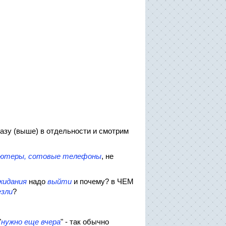
азу (выше) в отдельности и смотрим
пьютеры, сотовые телефоны
, не
жидания
надо
выйти
и почему? в ЧЕМ
зли
?
"
нужно еще вчера
" - так обычно