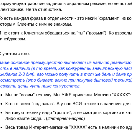
формулируют рабочие задания в авральном режиме, но не потре
электронике. Не та стилистика.
То есть каждая фраза в отдельности - это некий "фрагмент" из к
которым Клиенты с ним не знакомы.
И не стоит к Клиентам обращаться на "ты" ("возьми"). Ко взрос
тинейджерам.
_______________________________________________
С учетом этого:
Наше основное преимущество вытекает из наличия реального 
есть в наличии (в то время, как конкуренты значительную час
ожидания 2-3 дня), его можно получить в тот же день и даже п
посмотреть (это бывает важно при покупке бытовой техники)
держать цены чуть ниже конкурентов.
Мы не "возим" технику. Мы УЖЕ привезли. Магазин "ХХХХХ":
Кто-то возит "под заказ". А у нас ВСЯ техника в наличии: дл
Бытовую технику надо "трогать", а не смотреть картинки в к
Либо жмите сюда... (
Интернет-адрес
)
Весь товар Интернет-магазина "ХХХХХ" есть в наличии по адресу