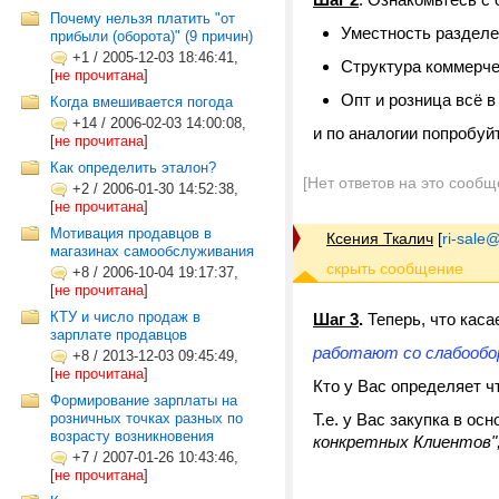
Почему нельзя платить "от
Уместность разделе
прибыли (оборота)" (9 причин)
+1
/
2005-12-03 18:46:41,
Структура коммерче
[
не прочитана
]
Опт и розница всё 
Когда вмешивается погода
+14
/
2006-02-03 14:00:08,
и по аналогии попробуй
[
не прочитана
]
Как определить эталон?
[Нет ответов на это сообщ
+2
/
2006-01-30 14:52:38,
[
не прочитана
]
Мотивация продавцов в
Ксения Ткалич
[
ri-sale@t
магазинах самообслуживания
+8
/
2006-10-04 19:17:37,
[
не прочитана
]
КТУ и число продаж в
Шаг 3
.
Теперь, что каса
зарплате продавцов
работают со слабообо
+8
/
2013-12-03 09:45:49,
[
не прочитана
]
Кто у Вас определяет 
Формирование зарплаты на
розничных точках разных по
Т.е. у Вас закупка в ос
возрасту возникновения
конкретных Клиентов",
+7
/
2007-01-26 10:43:46,
[
не прочитана
]