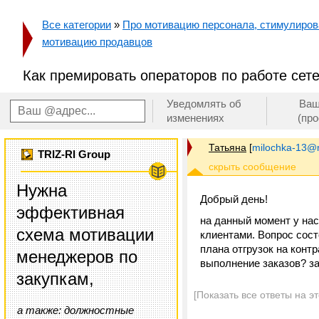
Все категории
»
Про мотивацию персонала, стимулирован
мотивацию продавцов
Как премировать операторов по работе се
Уведомлять об
Ваш
изменениях
(пр
Татьяна
[
milochka-13@m
TRIZ-RI Group
Нужна
Добрый день!
эффективная
на данный момент у нас
схема мотивации
клиентами. Вопрос сост
плана отгрузок на конт
менеджеров по
выполнение заказов? за
закупкам,
[Показать все ответы на э
а также: должностные