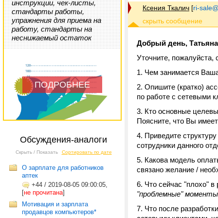
инструкции, чек-листы,
Ксения Ткалич
[
ri-sale@t
стандарты работы,
упражнения для приема на
работу, стандарты на
неснижаемый остаток
Добрый день, Татьяна
Уточните, пожалуйста,
Чем занимается Ваша
ПОДРОБНЕЕ
Опишите (кратко) ассо
по работе с сетевыми к
Кто основные целевые
Поясните, что Вы имеет
Приведите структуру
Обсуждения-аналоги
сотрудники данного от
Скрыть / Показать
Сортировать по дате
Какова модель оплат
О зарплате для работников
связано желание / нео
аптек
Что сейчас "плохо" в
+44
/
2019-08-05 09:00:05,
[
не прочитана
]
"проблемные" моменты
Мотивация и зарплата
Что после разработк
продавцов компьютеров*