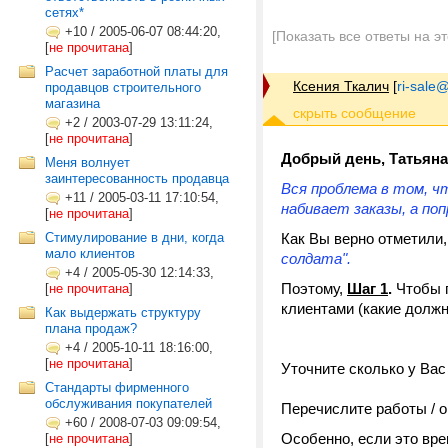
сетях*
+10
/
2005-06-07 08:44:20,
[Показать все ответы на э
[
не прочитана
]
Расчет заработной платы для
Ксения Ткалич
[
ri-sale@t
продавцов строительного
магазина
+2
/
2003-07-29 13:11:24,
[
не прочитана
]
Добрый день, Татьяна
Меня волнует
заинтересованность продавца
Вся проблема в том, ч
+11
/
2005-03-11 17:10:54,
набивает заказы, а по
[
не прочитана
]
Стимулирование в дни, когда
Как Вы верно отметили,
мало клиентов
солдата".
+4
/
2005-05-30 12:14:33,
Поэтому,
Шаг 1
.
Чтобы 
[
не прочитана
]
клиентами (какие долж
Как выдержать структуру
плана продаж?
+4
/
2005-10-11 18:16:00,
[
не прочитана
]
Уточните сколько у Вас
Стандарты фирменного
обслуживания покупателей
Перечислите работы / о
+60
/
2008-07-03 09:09:54,
Особенно, если это вре
[
не прочитана
]