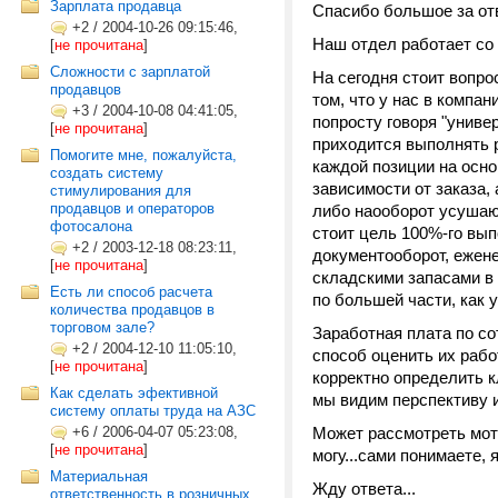
Зарплата продавца
Спасибо большое за отв
+2
/
2004-10-26 09:15:46,
Наш отдел работает со
[
не прочитана
]
Сложности с зарплатой
На сегодня стоит вопро
продавцов
том, что у нас в компан
+3
/
2004-10-08 04:41:05,
попросту говоря "униве
[
не прочитана
]
приходится выполнять р
Помогите мне, пожалуйста,
каждой позиции на осн
создать систему
зависимости от заказа,
стимулирования для
продавцов и операторов
либо наооборот усушаю
фотосалона
стоит цель 100%-го вып
+2
/
2003-12-18 08:23:11,
документооборот, ежене
[
не прочитана
]
складскими запасами в 
Есть ли способ расчета
по большей части, как у
количества продавцов в
торговом зале?
Заработная плата по со
+2
/
2004-12-10 11:05:10,
способ оценить их рабо
[
не прочитана
]
корректно определить к
Как сделать эфективной
мы видим перспективу и
систему оплаты труда на АЗС
+6
/
2006-04-07 05:23:08,
Может рассмотреть мот
[
не прочитана
]
могу...сами понимаете, 
Материальная
Жду ответа...
ответственность в розничных