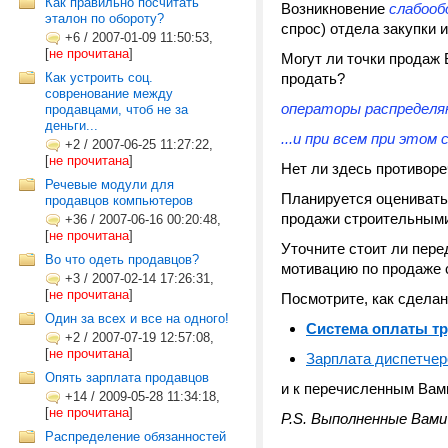
Как правильно посчитать
Возникновение
слабооб
эталон по обороту?
спрос) отдела закупки и
+6
/
2007-01-09 11:50:53,
[
не прочитана
]
Могут ли точки продаж 
Как устроить соц.
продать?
совренование между
операторы распределяю
продавцами, чтоб не за
деньги...
...и при всем при этом
+2
/
2007-06-25 11:27:22,
[
не прочитана
]
Нет ли здесь противор
Речевые модули для
Планируется оценивать
продавцов компьютеров
продажи строительными
+36
/
2007-06-16 00:20:48,
[
не прочитана
]
Уточните стоит ли пер
Во что одеть продавцов?
мотивацию по продаже
+3
/
2007-02-14 17:26:31,
[
не прочитана
]
Посмотрите, как сделан
Один за всех и все на одного!
Система оплаты тр
+2
/
2007-07-19 12:57:08,
[
не прочитана
]
Зарплата диспетчер
Опять зарплата продавцов
и к перечисленным Вами
+14
/
2009-05-28 11:34:18,
[
не прочитана
]
P.S. Выполненные Вам
Распределение обязанностей