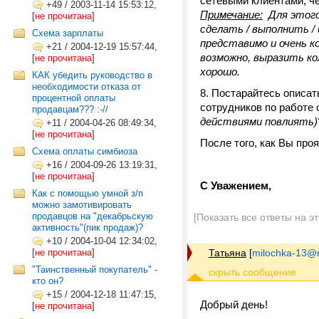
сетевыми клиентами, че
+49
/
2003-11-14 15:53:12,
Примечание:
Для этого 
[
не прочитана
]
сделать / выполнить /
Схема зарплаты
представимо и очень к
+21
/
2004-12-19 15:57:44,
возможно, выразить ко
[
не прочитана
]
хорошо.
КАК убедить руководство в
необходимости отказа от
Постарайтесь описат
процентной оплаты
сотрудников по работе
продавцам??? :-//
действиями повлиять)
+11
/
2004-04-26 08:49:34,
[
не прочитана
]
После того, как Вы про
Схема оплаты симбиоза
+16
/
2004-09-26 13:19:31,
[
не прочитана
]
С Уважением,
Как с помощью умной з/п
можно замотивировать
продавцов на "декабрьскую
[Показать все ответы на э
активность"(пик продаж)?
+10
/
2004-10-04 12:34:02,
[
не прочитана
]
Татьяна
[
milochka-13@m
"Таинственный покупатель" -
кто он?
+15
/
2004-12-18 11:47:15,
Добрый день!
[
не прочитана
]