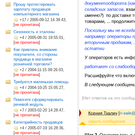
документооборота (
ка
Прошу протестировать
складских запасов,
вза
зарплату продавцов
компьютерного магазина
именно?
) по доставке т
+17
/
2005-09-12 14:39:43,
товарами, ... продолжит
[
не прочитана
]
Поскольку мы не всегд
Сезонность и эталоны
например: операторы п
+4
/
2005-08-31 19:55:01,
вторичным продажам, .
[
не прочитана
]
остатки
Как привлечь внимание
покупателя, со стороны
У операторов есть инф
продавца в магазине
розничной торговли?
работают со слабообо
+2
/
2004-11-15 09:26:03,
[
не прочитана
]
Расшифруйте что включ
Требуется маленькая помощь
В следующем сообщении
+4
/
2004-10-25 15:05:27,
[
не прочитана
]
[Нет ответов на это сообщ
Помогите сформулировать
речевой модуль
+7
/
2003-02-20 14:28:47,
Ксения Ткалич
[
ri-sale@t
[
не прочитана
]
Категорийность продавцов
+4
/
2005-07-19 16:28:36,
[
не прочитана
]
Шаг 2
. Ознакомьтесь с