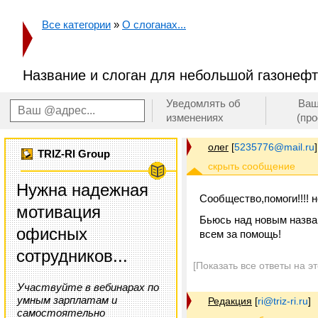
Все категории
»
О слоганах...
Название и слоган для небольшой газоне
Уведомлять об
Ваш
изменениях
(пр
олег
[
5235776@mail.ru
]
TRIZ-RI Group
Нужна надежная
Сообщество,помоги!!!!
мотивация
Бьюсь над новым назва
офисных
всем за помощь!
сотрудников...
[Показать все ответы на э
Участвуйте в вебинарах по
умным зарплатам и
Редакция
[
ri@triz-ri.ru
]
самостоятельно