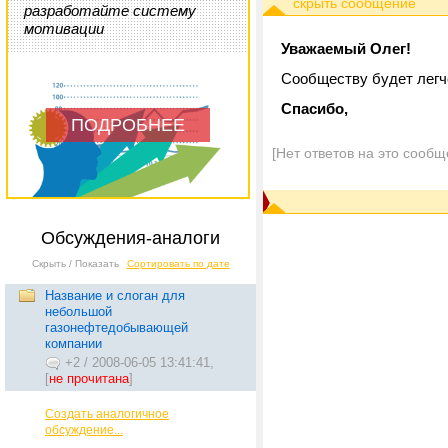
разработайте систему
мотивации
Уважаемый Олег!
Сообществу будет легч
Спасибо,
ПОДРОБНЕЕ
[Нет ответов на это сообщ
Обсуждения-аналоги
Скрыть / Показать
Сортировать по дате
Название и слоган для
небольшой
газонефтедобывающей
компании
+2
/
2008-06-05 13:41:41,
[
не прочитана
]
Создать аналогичное
обсуждение...