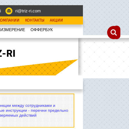
i
ri@triz-ri.com
КОМПАНИИ
КОНТАКТЫ
АКЦИИ
 ИЗМЕРЕНИЕ
OФФЕРБУК
-RI
нкции между сотрудниками и
ые инструкции - перечни предельно
оверяемых действий