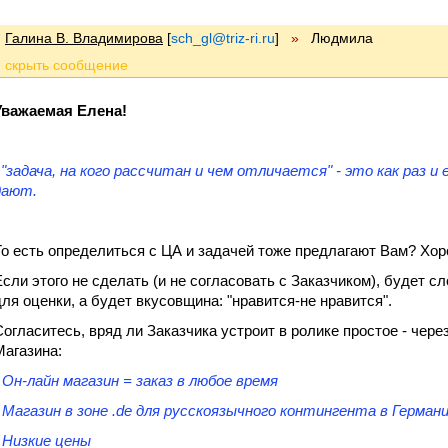
Галина В. Владимирова
[
sch_gl@triz-ri.ru
]
»
Людмила
Уважаемая Елена!
.."задача, на кого рассчитан и чем отличается" - это как раз
дают.
То есть определиться с ЦА и задачей тоже предлагают Вам? Хор
Если этого не сделать (и не согласовать с Заказчиком), будет с
для оценки, а будет вкусовщина: "нравится-не нравится".
Согласитесь, вряд ли Заказчика устроит в ролике простое - чере
Магазина:
- Он-лайн магазин = заказ в любое время
- Магазин в зоне .de для русскоязычного контингента в Герман
- Низкие цены