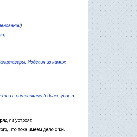
менований)
ии)
Канцтовары; Изделия из камня;
ства с оптовиками (однако упор в
ряд ли устроят.
го, что пока имеем дело с т.н.