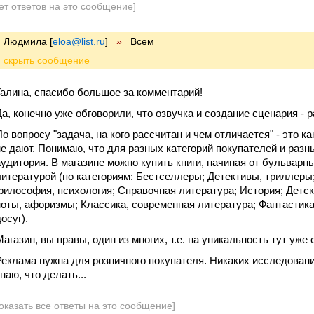
ет ответов на это сообщение]
Людмила
[
eloa@list.ru
]
»
Всем
Галина, спасибо большое за комментарий!
Да, конечно уже обговорили, что озвучка и создание сценария - 
По вопросу "задача, на кого рассчитан и чем отличается" - это к
не дают. Понимаю, что для разных категорий покупателей и разн
аудитория. В магазине можно купить книги, начиная от бульварн
литературой (по категориям: Бестселлеры; Детективы, триллеры
философия, психология; Справочная литература; История; Детск
ноты, афоризмы; Классика, современная литература; Фантастика
осуг).
Магазин, вы правы, один из многих, т.е. на уникальность тут уже
Реклама нужна для розничного покупателя. Никаких исследовани
наю, что делать...
оказать все ответы на это сообщение]