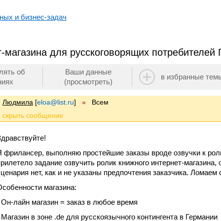
ных и бизнес-задач
т-магазина для русскоговорящих потребителей
лять об
Ваши данные
в избранные тем
ниях
(просмотреть)
Людмила
[
eloa@list.ru
]
»
Всем
Здравствуйте!
Я фрилансер, выполняю простейшие заказы вроде озвучки к ролик
прилетело задание озвучить ролик книжного интернет-магазина, о
сценария нет, как и не указаны предпочтения заказчика. Ломаем 
Особенности магазина:
- Он-лайн магазин = заказ в любое время
- Магазин в зоне .de для русскоязычного контингента в Германии