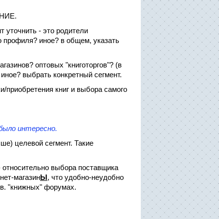
АНИЕ.
т уточнить - это родители
 профиля? иное? в общем, указать
газинов? оптовых "книготоргов"? (в
 иное? выбрать конкретный сегмент.
и/приобретения книг и выбора самого
было интересно.
ше) целевой сегмент. Такие
 - относительно выбора поставщика
нет-магазин
Ы
, что удобно-неудобно
тв. "книжных" форумах.