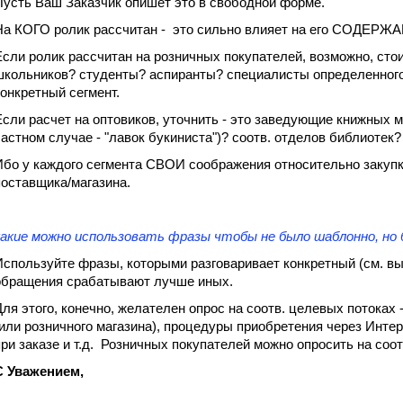
Пусть Ваш Заказчик опишет это в свободной форме.
На КОГО ролик рассчитан - это сильно влияет на его СОДЕРЖ
Если ролик рассчитан на розничных покупателей, возможно, стои
школьников? студенты? аспиранты? специалисты определенного
конкретный сегмент.
Если расчет на оптовиков, уточнить - это заведующие книжных ма
частном случае - "лавок букиниста")? соотв. отделов библиотек?
Ибо у каждого сегмента СВОИ соображения относительно закупк
поставщика/магазина.
какие можно использовать фразы чтобы не было шаблонно, но 
Используйте фразы, которыми разговаривает конкретный (см. вы
обращения срабатывают лучше иных.
Для этого, конечно, желателен опрос на соотв. целевых потоках
(или розничного магазина), процедуры приобретения через Интер
при заказе и т.д. Розничных покупателей можно опросить на соо
С Уважением,