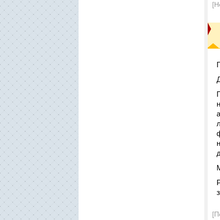
[Н
д
з
[П