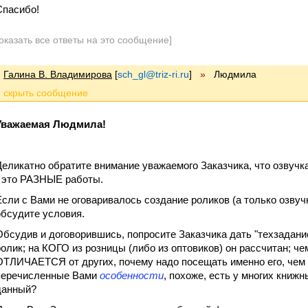
Спасибо!
оказать все ответы на это сообщение]
Галина В. Владимирова
[
sch_gl@triz-ri.ru
]
»
Людмила
Уважаемая Людмила!
Деликатно обратите внимание уважаемого Заказчика, что озвучка
- это РАЗНЫЕ работы.
Если с Вами не оговаривалось создание роликов (а только озвучк
обсудите условия.
Обсудив и договорившись, попросите Заказчика дать "техзадан
ролик; на КОГО из розницы (либо из оптовиков) он рассчитан; ч
ОТЛИЧАЕТСЯ от других, почему надо посещать именно его, чем о
перечисленные Вами
особенности
, похоже, есть у многих книж
данный?