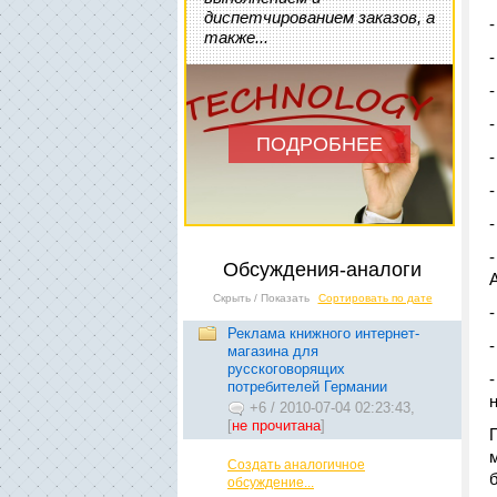
диспетчированием заказов, а
также...
ПОДРОБНЕЕ
Обсуждения-аналоги
Скрыть / Показать
Сортировать по дате
Реклама книжного интернет-
магазина для
русскоговорящих
потребителей Германии
+6
/
2010-07-04 02:23:43,
[
не прочитана
]
Создать аналогичное
обсуждение...