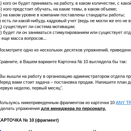
а) кого он будет принимать на работу, в каком количестве, с как
б) кого предстоит обучать, на какие темы, в каком объеме;
в) на каком уровне в компании поставлены стандарты работы;
г) есть ли какой-нибудь кадровый учет (ведь не могли же его не 
д) существует ли система мотивации;
е) будет ли он заниматься стимулированием или существует отд
и еще масса вопросов...
Посмотрите одно из нескольких деcятков упражнений, приведен
Сравните, в Вашем варианте Карточка № 10 выглядела бы так:
"Вы вышли на работу в организацию администратором отдела пр
Перед вами стоит задача – постановка продаж. Напишите план д
первую неделю, первый месяц".
Пользуясь нижеприведенным фрагментом из карточки 10
ANY T
сделать упражнения
для менеджера по персоналу.
КАРТОЧКА № 10 (фрагмент)