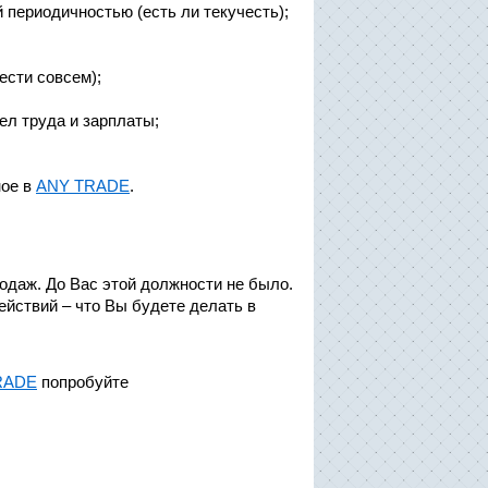
ой периодичностью (есть ли текучесть);
вести совсем);
ел труда и зарплаты;
ное в
ANY TRADE
.
одаж. До Вас этой должности не было.
ействий – что Вы будете делать в
RADE
попробуйте