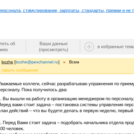
ерсонала, стимулирование, зарплаты, стандарты, премии и не т
лять об
Ваши данные
в избранные тем
ниях
(просмотреть)
bozhe
[
bozhe@pexchannel.ru
]
»
Всем
Уважаемые коллеги, сейчас разрабатываю упражнения по приему
персоналу. Пока получилось два:
1. Вы вышли на работу в организацию менеджером по персоналу.
Перед вами стоит задача – постановка системы управления пер
план действий – что вы будете делать в первую неделю, первый
2. Перед Вами стоит задача – подобрать начальника отдела про
100 человек.