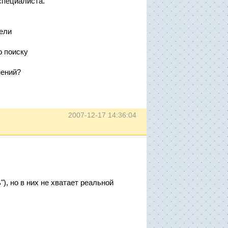
специалиста.
ели
о поиску
нений?
2007-12-17 14:36:04
), но в них не хватает реальной