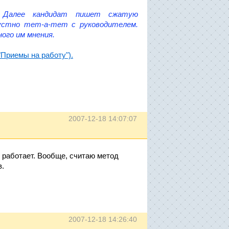
 Далее кандидат пишет сжатую
 устно тет-а-тет с руководителем.
ого им мнения.
"Приемы на работу").
2007-12-18 14:07:07
, работает. Вообще, считаю метод
в.
2007-12-18 14:26:40