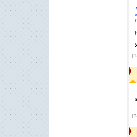
[П
[П