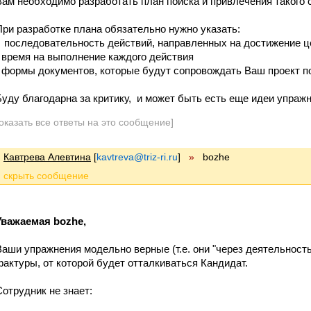
Вам необходимо разработать план поиска и привлечения такого 
При разработке плана обязательно нужно указать:
- последовательность действий, направленных на достижение ц
- время на выполнение каждого действия
- формы документов, которые будут сопровождать Ваш проект п
Буду благодарна за критику, и может быть есть еще идеи упраж
оказать все ответы на это сообщение]
Кавтрева Алевтина
[
kavtreva@triz-ri.ru
]
»
bozhe
Уважаемая bozhe,
Ваши упражнения модельно верные (т.е. они "через деятельность"
фактуры, от которой будет отталкиваться Кандидат.
Сотрудник не знает: