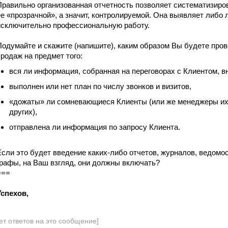
Правильно организованная отчетность позволяет систематизиро
ее «прозрачной», а значит, контролируемой. Она выявляет либо л
исключительно профессиональную работу.
Подумайте и скажите (напишите), каким образом Вы будете про
продаж на предмет того:
вся ли информация, собранная на переговорах с Клиентом, в
выполнен или нет план по числу звонков и визитов,
«дожаты» ли сомневающиеся Клиенты (или же менеджеры их
других),
отправлена ли информация по запросу Клиента.
Если это будет введение каких-либо отчетов, журналов, ведомос
графы, на Ваш взгляд, они должны включать?
===
Успехов,
ет ответов на это сообщение]