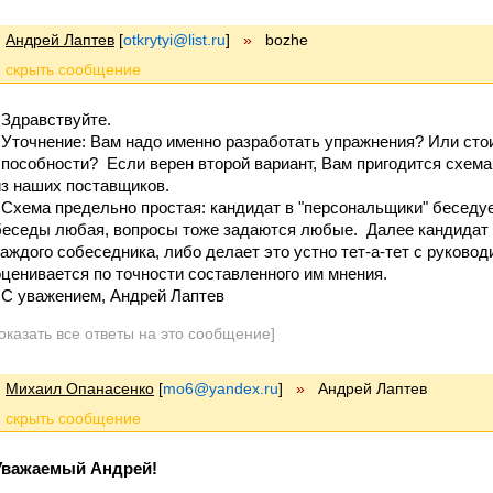
Андрей Лаптев
[
otkrytyi@list.ru
]
»
bozhe
Здравствуйте.
Уточнение: Вам надо именно разработать упражнения? Или стои
способности? Если верен второй вариант, Вам пригодится схема
из наших поставщиков.
Схема предельно простая: кандидат в "персональщики" беседу
беседы любая, вопросы тоже задаются любые. Далее кандидат 
каждого собеседника, либо делает это устно тет-а-тет с руково
оценивается по точности составленного им мнения.
С уважением, Андрей Лаптев
оказать все ответы на это сообщение]
Михаил Опанасенко
[
mo6@yandex.ru
]
»
Андрей Лаптев
Уважаемый Андрей!