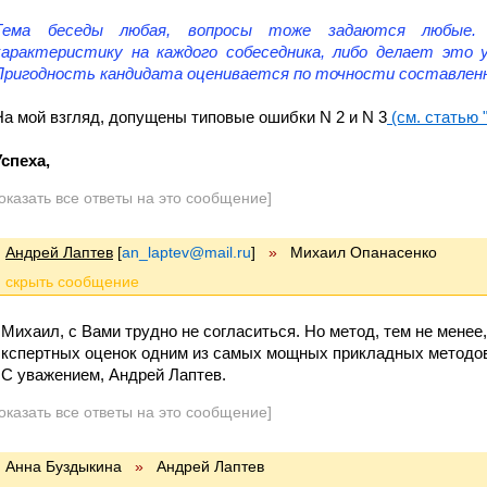
Тема беседы любая, вопросы тоже задаются любые.
характеристику на каждого собеседника, либо делает это
Пригодность кандидата оценивается по точности составленн
На мой взгляд, допущены типовые ошибки N 2 и N 3
(см. статью 
Успеха,
оказать все ответы на это сообщение]
Андрей Лаптев
[
an_laptev@mail.ru
]
»
Михаил Опанасенко
Михаил, с Вами трудно не согласиться. Но метод, тем не менее
экспертных оценок одним из самых мощных прикладных методо
С уважением, Андрей Лаптев.
оказать все ответы на это сообщение]
Анна Буздыкина
»
Андрей Лаптев