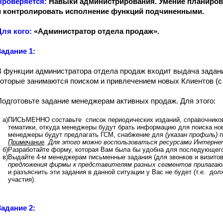
Проверяется:
Навыки администрирования. Умение планиров
и контролировать исполнение функций подчиненными.
Для кого:
«Администратор отдела продаж».
Задание 1:
В функции администратора отдела продаж входит выдача задан
которые занимаются поиском и привлечением новых Клиентов (с
Подготовьте задание менеджерам активных продаж. Для этого:
а)
ПИСЬМЕННО составьте список периодических изданий, справочников
тематики, откуда менеджеры будут брать информацию для поиска новы
менеджеры будут предлагать ГСМ, снабжение для
(указан профиль)
п
Примечание
. Для этого можно воспользоваться ресурсами Интернет
б)
Разработайте форму, которая Вам была бы удобна для последующего 
в)
Выдайте
4-м
менеджерам письменные задания (для звонков и визитов
предложения фирмы к представителям разных сегментов прилагаю
и разъяснить эти задания в данной ситуации у Вас не будет (т.е. до
участия).
Задание 2: