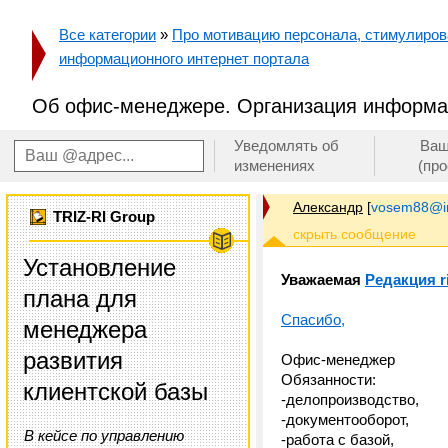
Все категории
»
Про мотивацию персонала, стимулирован
информационного интернет портала
Об офис-менеджере. Организация информац
Уведомлять об
Ваш
изменениях
(пр
Александр
[
vosem88@in
TRIZ-RI Group
Установление
Уважаемая
Редакция ri
плана для
Спасибо,
менеджера
развития
Офис-менеджер
Обязанности:
клиентской базы
-делопроизводство,
-документооборот,
В кейсе по управлению
-работа с базой,