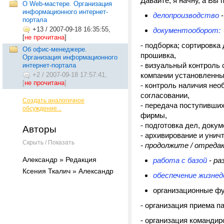
Давайте, я начну, а Вы 
О Web-мастере. Организация
информационного интернет-
делопроизводство
-
портала
+13
/
2007-09-18 16:35:55,
документооборот:
[
не прочитана
]
- подборка; сортировка
Об офис-менеджере.
прошивка,
Организация информационного
- визуальный контроль
интернет-портала
+2
/
2007-09-18 17:57:41,
компании установленн
[
не прочитана
]
- контроль наличия нео
согласовании,
Создать аналогичное
- передача поступивши
обсуждение...
фирмы,
- подготовка дел, доку
Авторы
- архивирование и унич
Скрыть / Показать
- продолжите / отреда
Александр » Редакция
работа с базой
-
ра
Ксения Ткалич » Александр
обеспечение жизне
организационные фу
- организация приема п
- организация команди