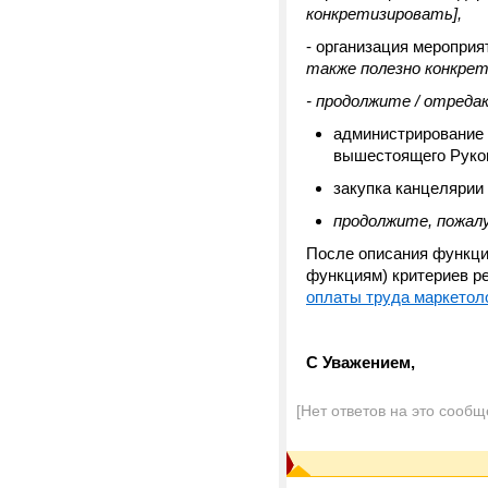
конкретизировать],
- организация мероприя
также полезно конкре
- продолжите / отреда
администрирование 
вышестоящего Руков
закупка канцелярии
продолжите, пожалу
После описания функц
функциям)
критериев р
оплаты труда маркетоло
С Уважением,
[Нет ответов на это сообщ