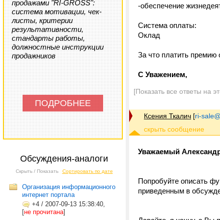
продажами "RI-GROSS":
-обеспечение жизнедея
система мотивации, чек-
листы, критерии
Система оплаты:
результативности,
Оклад
стандарты работы,
должностные инструкции
За что платить премию
продажников
С Уважением,
[Показать все ответы на э
ПОДРОБНЕЕ
Ксения Ткалич
[
ri-sale@t
Уважаемый Александр
Обсуждения-аналоги
Скрыть / Показать
Сортировать по дате
Попробуйте описать фу
Организация информационного
приведенным в обсужд
интернет портала
+4
/
2007-09-13 15:38:40,
[
не прочитана
]