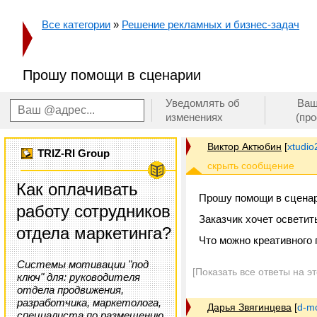
Все категории
»
Решение рекламных и бизнес-задач
Прошу помощи в сценарии
Уведомлять об
Ваш
изменениях
(пр
Виктор Актюбин
[
xtudi
TRIZ-RI Group
Как оплачивать
Прошу помощи в сценар
работу сотрудников
Заказчик хочет осветит
отдела маркетинга?
Что можно креативного 
Системы мотивации "под
[Показать все ответы на э
ключ" для: руководителя
отдела продвижения,
разработчика, маркетолога,
Дарья Звягинцева
[
d-m
специалиста по размещению,