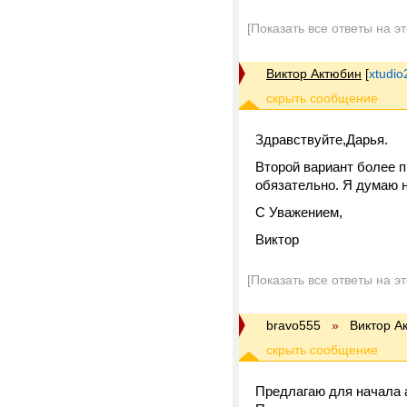
[Показать все ответы на э
Виктор Актюбин
[
xtudi
Здравствуйте,Дарья.
Второй вариант более п
обязательно. Я думаю н
С Уважением,
Виктор
[Показать все ответы на э
bravo555
»
Виктор А
Предлагаю для начала 