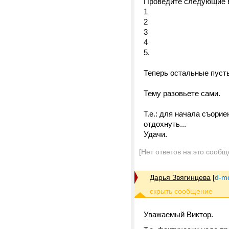
Проведите следующие вы
1
2
3
4
5.
Теперь остальные пусть
Тему разовьете сами.
Т.е.: для начала съори
отдохнуть...
Удачи.
[Нет ответов на это сообщ
Дарья Звягинцева
[
d-m
Уважаемый Виктор.