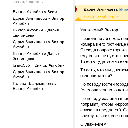
Скрыть / Показать
Дарья Звягинцева
[
d-m
Виктор Актюбин » Всем
Дарья Звягинцева » Виктор
Актюбин
Уважаемый Виктор.
Виктор Актюбин » Дарья
Звягинцева
Правильно ли я Вас пон
Дарья Звягинцева » Виктор
номера в его гостинице
Актюбин
Отсюда вопрос: горожан
Виктор Актюбин » Дарья
ему вовсе не нужно сним
Звягинцева
То есть туда можно ех
bravo555 » Виктор Актюбин
То есть, что мы двигае
Дарья Звягинцева » Виктор
оздоровляться?
Актюбин
Галина Владимирова »
По поводу гостей города
Виктор Актюбин
(следовательно, опять-
По поводу желания впих
поправят) чтобы информ
союзов и предлогов). С
впихнуть в них все сво
С уважением.