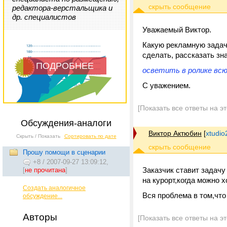
редактора-верстальщика и
др. специалистов
Уважаемый Виктор.
Какую рекламную задачу
сделать, рассказать з
ПОДРОБНЕЕ
осветить в ролике вс
С уважением.
[Показать все ответы на э
Обсуждения-аналоги
Виктор Актюбин
[
xtudi
Скрыть / Показать
Сортировать по дате
Прошу помощи в сценарии
+8
/
2007-09-27 13:09:12,
Заказчик ставит задачу 
[
не прочитана
]
на курорт,когда можно 
Создать аналогичное
Вся проблема в том,что
обсуждение...
Авторы
[Показать все ответы на э