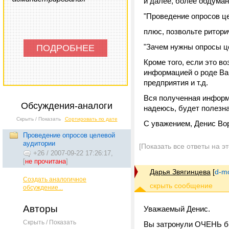
и далее, более обдуман
"Проведение опросов ц
плюс, позвольте ритори
"Зачем нужны опросы ц
ПОДРОБНЕЕ
Кроме того, если это в
информацией о роде Ваш
предприятия и т.д.
Вся полученная информ
Обсуждения-аналоги
надеюсь, будет полезн
Скрыть / Показать
Сортировать по дате
С уважением, Денис Во
Проведение опросов целевой
аудитории
[Показать все ответы на э
+26
/
2007-09-22 17:26:17,
[
не прочитана
]
Дарья Звягинцева
[
d-m
Создать аналогичное
обсуждение...
Авторы
Уважаемый Денис.
Скрыть / Показать
Вы затронули ОЧЕНЬ бо