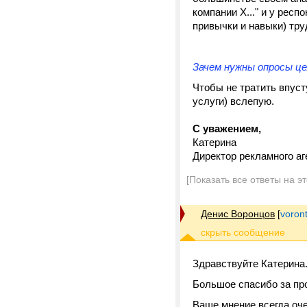
компании Х..." и у рес
привычки и навыки) тру
Зачем нужны опросы ц
Чтобы не тратить впуст
услуги) вслепую.
С уважением,
Катерина
Директор рекламного аг
[Показать все ответы на э
Денис Воронцов
[
voron
Здравствуйте Катерина
Большое спасибо за пр
Ваше мнение всегда оче