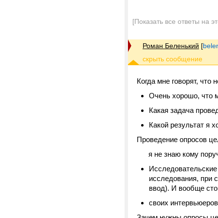
[Показать все ответы на э
Роман Беленький
[
bele
Когда мне говорят, что
Очень хорошо, что м
Какая задача прове
Какой результат я х
Проведение опросов це
я не знаю кому поручит
Исследовательские 
исследования, при с
ввод). И вообще сто
своих интервьюеров 
Зачем нужны опросы це