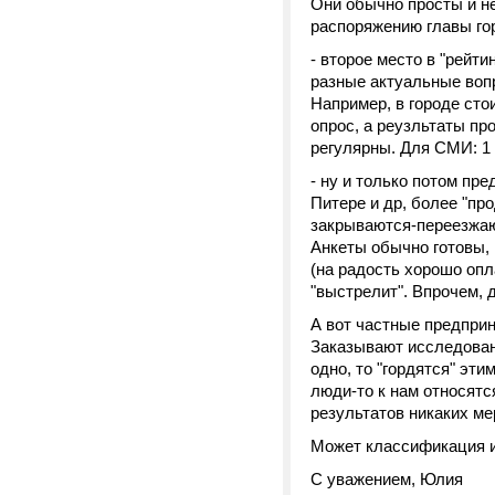
Они обычно просты и не
распоряжению главы гор
- второе место в "рейт
разные актуальные вопр
Например, в городе сто
опрос, а реузльтаты пр
регулярны. Для СМИ: 1 р
- ну и только потом пр
Питере и др, более "пр
закрываются-переезжают
Анкеты обычно готовы, 
(на радость хорошо опла
"выстрелит". Впрочем, 
А вот частные предприн
Заказывают исследовани
одно, то "гордятся" эти
люди-то к нам относятся
результатов никаких ме
Может классификация и 
С уважением, Юлия