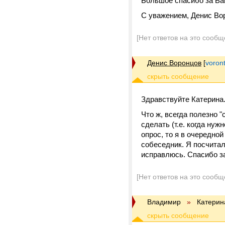
Большое спасибо за Ва
С уважением, Денис Во
[Нет ответов на это сообщ
Денис Воронцов
[
voron
Здравствуйте Катерина
Что ж, всегда полезно 
сделать (т.е. когда ну
опрос, то я в очередно
собеседник. Я посчитал
исправлюсь. Спасибо з
[Нет ответов на это сообщ
Владимир
»
Катерин