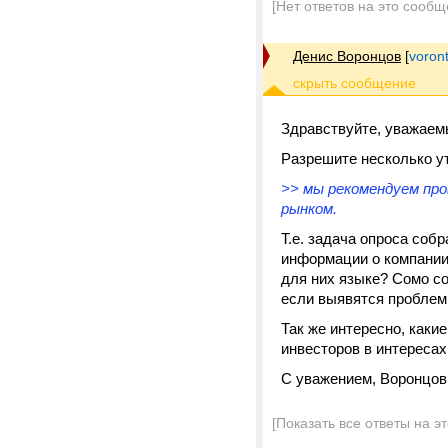
[Нет ответов на это сообщ
Денис Воронцов
[
voron
Здравствуйте, уважаем
Разрешите несколько уто
>> мы рекомендуем про
рынком.
Т.е. задача опроса соб
информации о компании
для них языке? Сомо со
если выявятся проблемн
Так же интересно, каки
инвесторов в интереса
С уважением, Воронцов
[Показать все ответы на э