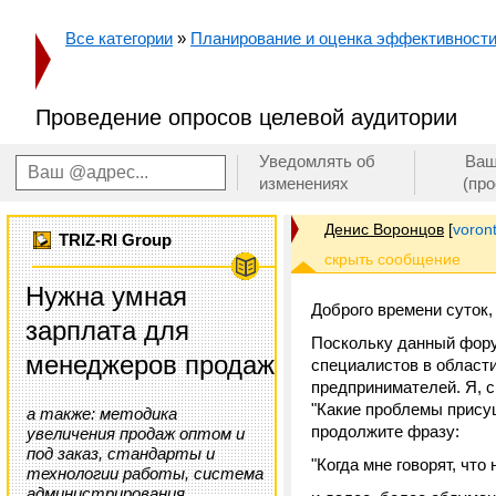
Все категории
»
Планирование и оценка эффективност
Проведение опросов целевой аудитории
Уведомлять об
Ваш
изменениях
(пр
Денис Воронцов
[
voron
TRIZ-RI Group
Нужна умная
Доброго времени суток,
зарплата для
Поскольку данный фору
менеджеров продаж
специалистов в области
предпринимателей. Я, с
"Какие проблемы прису
а также: методика
продолжите фразу:
увеличения продаж оптом и
под заказ, стандарты и
"Когда мне говорят, чт
технологии работы, система
администрирования