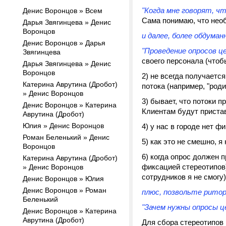
"Когда мне говорят, ч
Денис Воронцов » Всем
Сама понимаю, что необ
Дарья Звягинцева » Денис
Воронцов
и далее, более обдуман
Денис Воронцов » Дарья
"Проведение опросов ц
Звягинцева
своего персонала (чтоб
Дарья Звягинцева » Денис
Воронцов
2) не всегда получаетс
Катерина Аврутина (Дробот)
потока (например, "род
» Денис Воронцов
3) бывает, что потоки п
Денис Воронцов » Катерина
Клиентам будут пристав
Аврутина (Дробот)
Юлия » Денис Воронцов
4) у нас в городе нет 
Роман Беленький » Денис
5) как это не смешно, 
Воронцов
6) когда опрос должен 
Катерина Аврутина (Дробот)
фиксацией стереотипов),
» Денис Воронцов
сотрудников я не смогу)
Денис Воронцов » Юлия
Денис Воронцов » Роман
плюс, позвольте ритор
Беленький
"Зачем нужны опросы ц
Денис Воронцов » Катерина
Аврутина (Дробот)
Для сбора стереотипов 