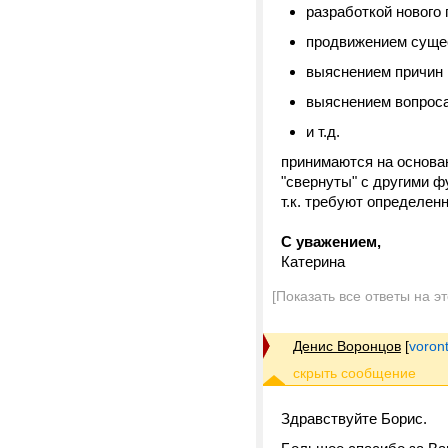
разработкой нового 
продвижением сущес
выяснением причин 
выяснением вопроса 
и т.д.
принимаются на основан
"свернуты" с другими 
т.к. требуют определен
С уважением,
Катерина
[Показать все ответы на э
Денис Воронцов
[
voron
Здравствуйте Борис.