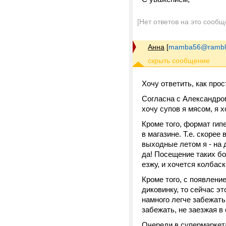
[Нет ответов на это сообщ
Анна
[
mamba56@ramble
Хочу ответить, как прос
Согласна с Александром
хочу супов я мясом, я х
Кроме того, формат ги
в магазине. Т.е. скорее
выходные летом я - на 
да! Посещение таких бо
езжу, и хочется колбас
Кроме того, с появлени
диковинку, то сейчас э
намного легче забежать 
забежать, не заезжая в
Очереди в супермаркетах