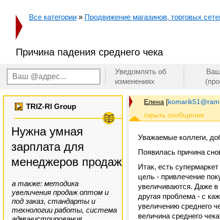
Все категории
»
Продвижение магазинов, торговых сетей
Причина падения среднего чека
Уведомлять об
Ваш
изменениях
(пр
Елена
[
komarik51@ramb
TRIZ-RI Group
Нужна умная
Уважаемые коллеги, до
зарплата для
Появилась причина сно
менеджеров продаж
Итак, есть супермаркет
цель - привлечение пок
а также: методика
увеличиваются. Даже в 
увеличения продаж оптом и
другая проблема - с ка
под заказ, стандарты и
увеличению среднего 
технологии работы, система
величина среднего чека
администрирования