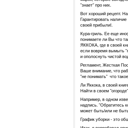
"знает" про них.
Вот хороший рецепт. На
Гарантировать наличие 
своей прибыли!.
Кура-гриль. Ее еще ино
понимаете ли Вы что 
ЯККОКА, где в своей кн
если вовремя вымыть "г
и ополоснуть чистой во
Регламент, Жесткая По
Ваше внимание, что раб
"не понимать" что так
Ли Яккока, в своей книг
Найти в своем "огороде
Например, в одном изве
надпись. "Обратитесь к
может быть/или не быт
График уборки - это общ
Итак, я попробовал опи