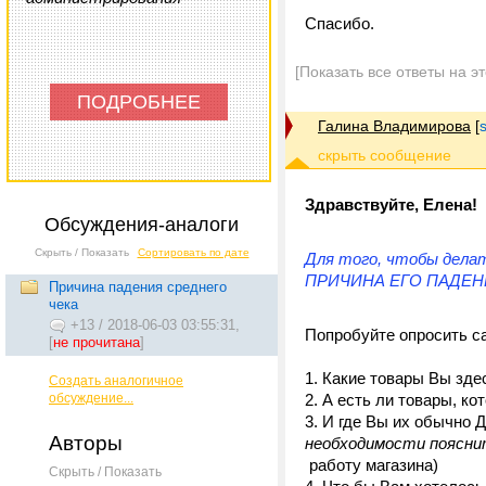
Спасибо.
[Показать все ответы на э
ПОДРОБНЕЕ
Галина Владимирова
[
Здравствуйте, Елена!
Обсуждения-аналоги
Скрыть / Показать
Сортировать по дате
Для того, чтобы делат
ПРИЧИНА ЕГО ПАДЕНИЯ
Причина падения среднего
чека
+13
/
2018-06-03 03:55:31,
Попробуйте опросить с
[
не прочитана
]
1. Какие товары Вы зде
Создать аналогичное
обсуждение...
2. А есть ли товары, к
3. И где Вы их обычно 
Авторы
необходимости поясни
работу магазина)
Скрыть / Показать