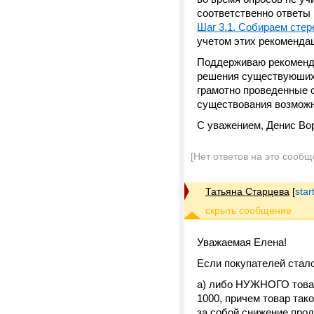
соответственно ответы
Шаг 3.1. Собираем стер
учетом этих рекоменда
Поддерживаю рекоменд
решения существуюших п
грамотно проведенные 
существования возможн
С уважением, Денис Во
[Нет ответов на это сообщ
Татьяна Старцева
[
star
Уважаемая Елена!
Если покупателей стало
а) либо НУЖНОГО товара
1000, причем товар тако
за собой снижение прод