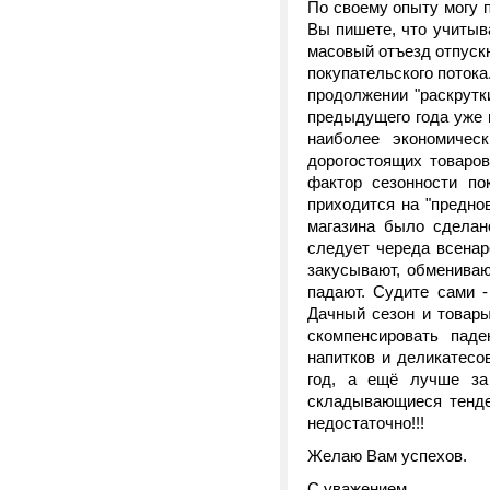
По своему опыту могу 
Вы пишете, что учитыв
масовый отъезд отпускн
покупательского поток
продолжении "раскрутк
предыдущего года уже в
наиболее экономичес
дорогостоящих товаро
фактор сезонности по
приходится на "предно
магазина было сделан
следует череда всенар
закусывают, обменивают
падают. Судите сами 
Дачный сезон и товары
скомпенсировать паде
напитков и деликатесо
год, а ещё лучше за
складывающиеся тенде
недостаточно!!!
Желаю Вам успехов.
С уважением,