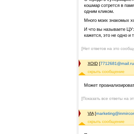
кошмар сотрется в памят
одним кликом.
Много моих знакомых х
И что вы называете ЦУ:
кажется, это не одно и 
[Нет ответов на это сообщ
XOID
[
7712681@mail.ru
Может проанализироват
[Показать все ответы на э
VlA
[
marketing@inmirco