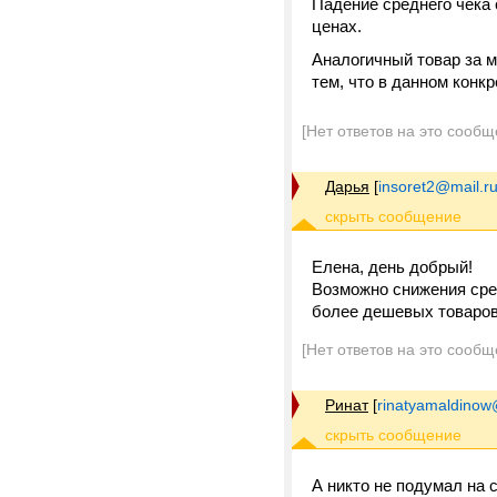
Падение среднего чека 
ценах.
Аналогичный товар за м
тем, что в данном конк
[Нет ответов на это сообщ
Дарья
[
insoret2@mail.r
Елена, день добрый!
Возможно снижения сред
более дешевых товаров 
[Нет ответов на это сообщ
Ринат
[
rinatyamaldinow
А никто не подумал на 