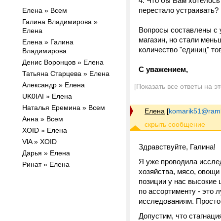
4. Что бы Вам хотелось
перестало устраивать?
Елена » Всем
Галина Владимирова »
Вопросы составлены с у
Елена
магазин, но стали мень
Елена » Галина
количество "единиц" то
Владимирова
Денис Воронцов » Елена
С уважением,
Татьяна Старцева » Елена
Александр » Елена
[Показать все ответы на э
UK0IAI » Елена
Наталья Еремина » Всем
Елена
[
komarik51@ramb
Анна » Всем
XOID » Елена
VlA » XOID
Здравствуйте, Галина!
Дарья » Елена
Я уже проводила иссле
Ринат » Елена
хозяйства, мясо, овощи
позиции у нас высокие 
по ассортименту - это л
исследованиям. Просто 
Допустим, что стагнаци