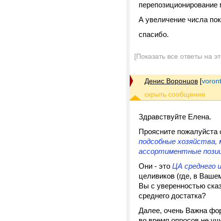
перепозиционирование м
А увеличение числа пок
спасибо.
[Показать все ответы на э
Денис Воронцов
[
voron
Здравствуйте Елена.
Проясните пожалуйста
подсобные хозяйства, 
ассортиментные позици
Они - это
ЦА среднего 
целивиков (где, в Вашем
Вы с уверенностью ска
среднего достатка?
Далее, очень Важна фо
во время опросов не уч