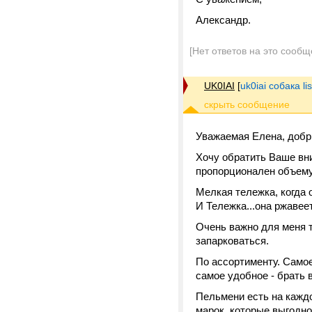
Александр.
[Нет ответов на это сообщ
UK0IAI
[
uk0iai собака lis
Уважаемая Елена, добр
Хочу обратить Ваше вн
пропорционален объему
Мелкая тележка, когда 
И Тележка...она ржавеет
Очень важно для меня т
запарковаться.
По ассортименту. Самое
самое удобное - брать в
Пельмени есть на каждо
марок, которые выгодно