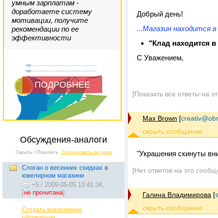
умным зарплатам -
доработаете систему
Добрый день!
мотивации, получите
...Магазин находится в
рекомендации по ее
эффективности
"Клад находится в
С Уважением,
ПОДРОБНЕЕ
[Показать все ответы на э
Max Brown
[
creativ@ob
Обсуждения-аналоги
Скрыть / Показать
Сортировать по дате
"Украшения скинуты вни
Слоган о весенних скидках в
[Нет ответов на это сообщ
ювелирном магазине
+5
/
2009-05-05 13:41:34,
[
не прочитана
]
Галина Владимирова
[
Создать аналогичное
обсуждение...