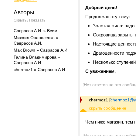
Добрый день!
Авторы
Продолжая эту тему:
Скрыть / Показать
Золотая жила: надо 
Саврасов А.И. » Всем
Сокровища зарыты г
Михаил Опанасенко »
Саврасов А.И.
Настоящие ценности 
Max Brown » Саврасов А.И.
Драгоценности подз
Галина Владимирова »
Несколько ступеней 
Саврасов А.И.
chermoz1 » Саврасов А.И.
С уважением,
[Нет ответов на это сообщ
chermoz1
[
chermoz1@y
Чем ниже магазин, тем 
[Нет ответов на это сообщ