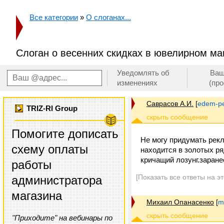
Все категории
»
О слоганах...
Слоган о весенних скидках в ювелирном ма
Уведомлять об
Ваш
изменениях
(пр
Саврасов А.И.
[
edem-p
TRIZ-RI Group
Помогите дописать
Не могу придумать рекл
схему оплаты
находится в золотых ря
кричащий лозунг.заране
работы
[Показать все ответы на э
администратора
магазина
Михаил Опанасенко
[
m
"Приходите" на вебинары по