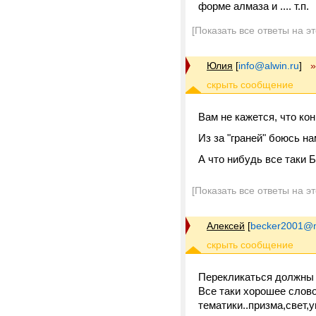
форме алмаза и .... т.п.
[Показать все ответы на э
Юлия
[
info@alwin.ru
]
»
Вам не кажется, что ко
Из за "граней" боюсь на
А что нибудь все таки
[Показать все ответы на э
Алексей
[
becker2001@m
Перекликаться должны 
Все таки хорошее слово
тематики..призма,свет,у