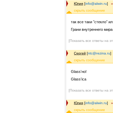
Юлия
[
info@alwin.ru
]
»
так все таки "стекло" и
Грани внутреннего мира
[Показать все ответы на э
Сергей
[
ntc@rezina.ru
]
Glass'но!
Glass'ica
[Показать все ответы на э
Юлия
[
info@alwin.ru
]
»