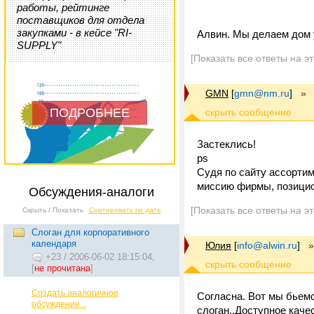
работы, рейтинге
поставщиков для отдела
закупками - в кейсе "RI-
Алвин. Мы делаем дом
SUPPLY"
[Показать все ответы на э
GMN
[
gmn@nm.ru
]
»
ПОДРОБНЕЕ
Застеклись!
ps
Судя по сайту ассортим
миссию фирмы, позицион
Обсуждения-аналоги
[Показать все ответы на э
Скрыть / Показать
Сортировать по дате
Слоган для корпоративного
календаря
Юлия
[
info@alwin.ru
]
»
+23
/
2006-06-02 18:15:04,
[
не прочитана
]
Создать аналогичное
Согласна. Вот мы бьемся
обсуждение...
слоган..Доступное качес