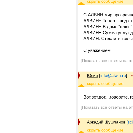
С АЛВИН мир прозрачне
АЛВИН+ Тепло – под ст
АЛВИН+ В доме "плюс" 
АЛВИН+ Сумма услуг дл
АЛВИН. Стеклить так с
C уважением,
[Показать все ответы на э
Юлия
[
info@alwin.ru
]
»
Вот,вот,вот....говорите, г
[Показать все ответы на э
Аркадий Шушпанов
[
sc