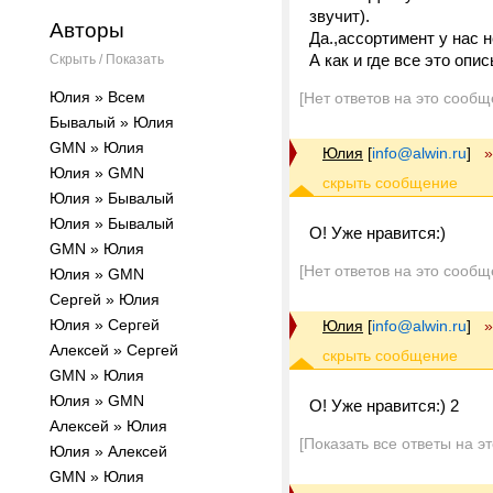
звучит).
Авторы
Да.,ассортимент у нас н
А как и где все это опи
Скрыть / Показать
Юлия » Всем
[Нет ответов на это сообщ
Бывалый » Юлия
GMN » Юлия
Юлия
[
info@alwin.ru
]
»
Юлия » GMN
Юлия » Бывалый
Юлия » Бывалый
О! Уже нравится:)
GMN » Юлия
[Нет ответов на это сообщ
Юлия » GMN
Сергей » Юлия
Юлия » Сергей
Юлия
[
info@alwin.ru
]
»
Алексей » Сергей
GMN » Юлия
Юлия » GMN
О! Уже нравится:) 2
Алексей » Юлия
[Показать все ответы на э
Юлия » Алексей
GMN » Юлия