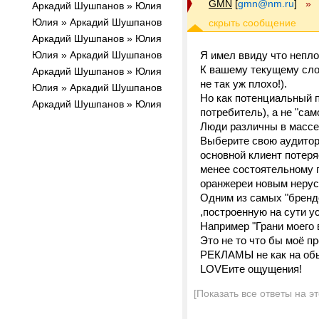
GMN
[
gmn@nm.ru
]
»
Аркадий Шушпанов » Юлия
Юлия » Аркадий Шушпанов
Аркадий Шушпанов » Юлия
Юлия » Аркадий Шушпанов
Я имел ввиду что непло
К вашему текущему слог
Аркадий Шушпанов » Юлия
не так уж плохо!).
Юлия » Аркадий Шушпанов
Но как потенциальный п
Аркадий Шушпанов » Юлия
потребитель), а не "са
Люди различны в массе
Выберите свою аудитори
основной клиент потеря
менее состоятельному п
оранжереи новым нерусс
Одним из самых "бренд
,построенную на сути ус
Например "Грани моего 
Это не то что бы моё 
РЕКЛАМЫ не как на обы
LOVEите ощущения!
[Показать все ответы на э