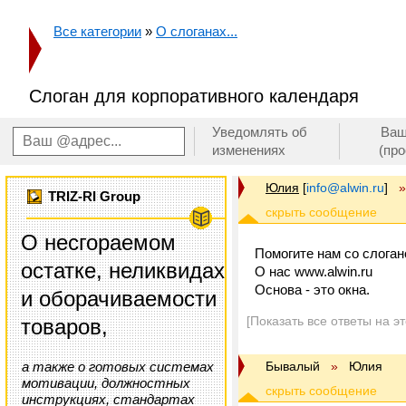
Все категории
»
О слоганах...
Слоган для корпоративного календаря
Уведомлять об
Ваш
изменениях
(пр
Юлия
[
info@alwin.ru
]
»
TRIZ-RI Group
О несгораемом
Помогите нам со слоган
остатке, неликвидах
О нас www.alwin.ru
Основа - это окна.
и оборачиваемости
[Показать все ответы на э
товаров,
а также о готовых системах
Бывалый
»
Юлия
мотивации, должностных
инструкциях, стандартах