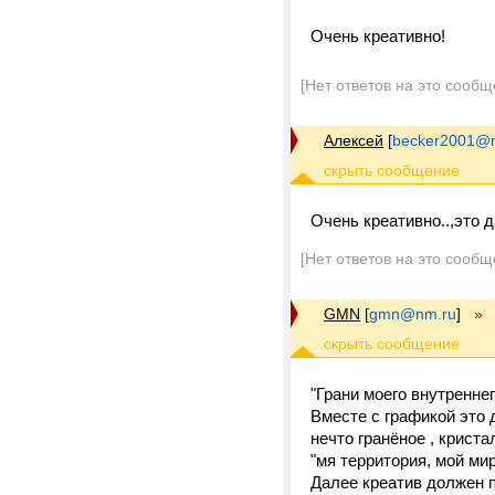
Очень креативно!
[Нет ответов на это сообщ
Алексей
[
becker2001@m
Очень креативно..,это д
[Нет ответов на это сообщ
GMN
[
gmn@nm.ru
]
»
"Грани моего внутренне
Вместе с графикой это 
нечто гранёное , криста
"мя территория, мой мир
Далее креатив должен п