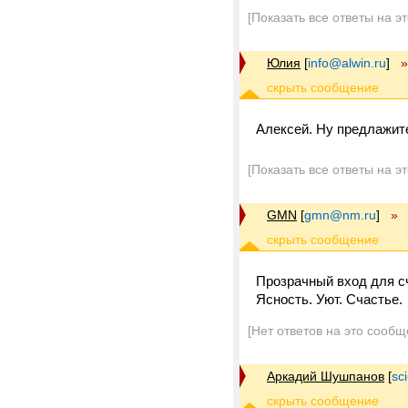
[Показать все ответы на э
Юлия
[
info@alwin.ru
]
»
Алексей. Ну предлажит
[Показать все ответы на э
GMN
[
gmn@nm.ru
]
»
Прозрачный вход для сч
Ясность. Уют. Счастье.
[Нет ответов на это сообщ
Аркадий Шушпанов
[
sc