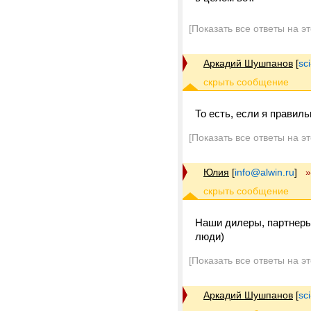
[Показать все ответы на э
Аркадий Шушпанов
[
sc
То есть, если я правил
[Показать все ответы на э
Юлия
[
info@alwin.ru
]
»
Наши дилеры, партнеры 
люди)
[Показать все ответы на э
Аркадий Шушпанов
[
sc