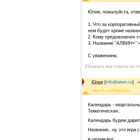
Юлия, пожалуйста, отве
1. Что за корпоративный
нем будет кроме назва
2. Кому предназначен э
3. Название "АЛВИН+" ч
С уважением,
[Показать все ответы на э
Юлия
[
info@alwin.ru
]
»
Календарь - квартальны
Тематическая..
Календарь будем дарит
Название.. ну это игра с
в целом вот.