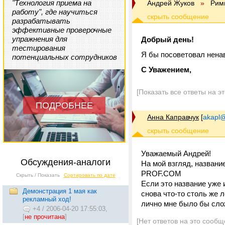
"Технология приема на
Андрей Жуков
»
Рим
работу", где научиться
разрабатывать
эффективные проверочные
упражнения для
Добрый день!
тестирования
Я бы посоветовал ненав
потенциальных сотрудников
С Уважением,
[Показать все ответы на э
ПОДРОБНЕЕ
Анна Каправчук
[
akapl@
Уважаемый Андрей!
Обсуждения-аналоги
На мой взгляд, названи
PROF.COM
Скрыть / Показать
Сортировать по дате
Если это название уже и
Демонстрация 1 мая как
снова что-то столь же 
рекламный ход!
лично мне было бы сло
+4
/
2006-04-20 17:55:03,
[
не прочитана
]
[Нет ответов на это сообщ