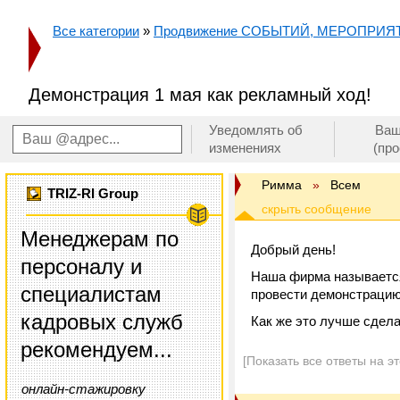
Все категории
»
Продвижение СОБЫТИЙ, МЕРОПРИЯ
Демонстрация 1 мая как рекламный ход!
Уведомлять об
Ваш
изменениях
(пр
Римма
»
Всем
TRIZ-RI Group
Менеджерам по
Добрый день!
персоналу и
Наша фирма называется
специалистам
провести демонстрацию 
кадровых служб
Как же это лучше сдела
рекомендуем...
[Показать все ответы на э
онлайн-стажировку