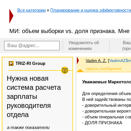
Все категории
»
Планирование и оценка эффективност
МИ: объем выборки vs. доля признака. Мне
Уведомлять об
Ваш
изменениях
(пр
Vadim A. Z.
[
VadimAZ$ma
TRIZ-RI Group
Нужна новая
Уважаемые Маркетоло
система расчета
Для определения объем
зарплаты
В ней задействованы по
руководителя
- доверительный интер
- доверительная вероятн
отдела
- объем генеральная со
- ДОЛЯ ПРИЗНАКА
а также показатели