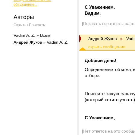
обсуждение...
С Уважением,
Вадим.
Авторы
[Показать все ответы на э
Скрыть / Показать
Vadim A. Z. » Всем
Андрей Жуков
»
Vadi
Андрей Жуков » Vadim A. Z.
Добрый день!
Определение объема в
отборе.
Поясните какую задач
(который хотите узнать
С Уважением,
[Нет ответов на это сообщ