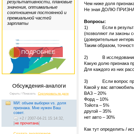
результативности, плановые
Чем ниже доля признак
значения, оптимальные
Не зная ДОЛЮ ПРИЗНАКА
соотношения постоянной и
премиальной частей
Вопросы:
зарплаты
1) Если в результате
(позволяют ли законы с
(доверительные интерв
Таким образом, точност
ПОДРОБНЕЕ
2) В исследовании выя
Какую долю признака пр
Для каждого из них ра
3) Если вопрос предп
Обсуждения-аналоги
Какой у вас автомобил
ВАЗ – 20%
Скрыть / Показать
Сортировать по дате
Форд – 10%
МИ: объем выборки vs. доля
Тойота – 5%
признака. Мне нужен Ваш
другой – 35%
совет.
нет авто – 30%
+2
/
2007-04-21 15:14:32,
[
не прочитана
]
Как тут определить / и
Создать аналогичное