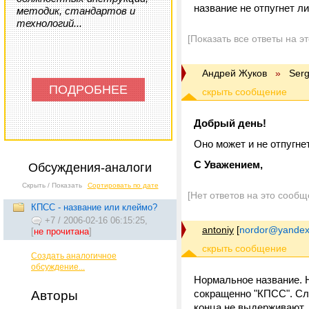
название не отпугнет ли
методик, стандартов и
технологий...
[Показать все ответы на э
Андрей Жуков
»
Ser
ПОДРОБНЕЕ
Добрый день!
Оно может и не отпугнет
С Уважением,
Обсуждения-аналоги
Скрыть / Показать
Сортировать по дате
[Нет ответов на это сообщ
КПСС - название или клеймо?
+7
/
2006-02-16 06:15:25,
antoniy
[
nordor@yandex
[
не прочитана
]
Создать аналогичное
обсуждение...
Нормальное название. 
сокращенно "КПСС". Сло
Авторы
конца не выдерживают.