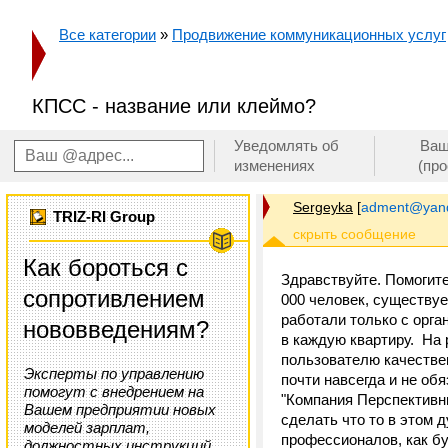
Все категории
»
Продвижение коммуникационных услуг
КПСС - название или клеймо?
Уведомлять об
Ваш
изменениях
(пр
Sergeyka
[
adment@yand
TRIZ-RI Group
Как бороться с
Здравствуйте. Помогите
сопротивлением
000 человек, существуе
работали только с орг
нововведениям?
в каждую квартиру. На
пользователю качествен
Эксперты по управлению
почти навсегда и не об
помогут с внедрением на
"Компания Перспективн
Вашем предприятии новых
сделать что то в этом 
моделей зарплат,
профессионалов, как бу
должностных инструкций,