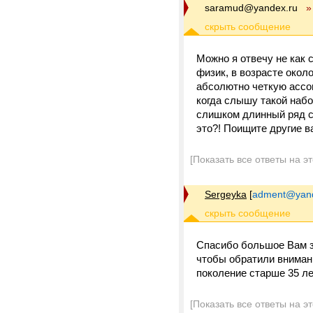
saramud@yandex.ru
»
Можно я отвечу не как 
физик, в возрасте окол
абсолютно четкую ассоц
когда слышу такой набо
слишком длинный ряд со
это?! Поищите другие в
[Показать все ответы на э
Sergeyka
[
adment@yand
Спасибо большое Вам за
чтобы обратили внимани
поколение старше 35 л
[Показать все ответы на э