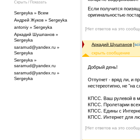
Скрыть / Показать
Если получится поизящн
Sergeyka » Всем
оригинальностью постар
Андрей Жуков » Sergeyka
antoniy » Sergeyka
[Нет ответов на это сообщ
Аркадий Шушпанов »
Sergeyka
Аркадий Шушпанов
[
sc
saramud@yandex.ru »
Sergeyka
Sergeyka »
saramud@yandex.ru
Добрый день!
saramud@yandex.ru »
Sergeyka
Отпугнет - вряд ли, и п
нестереотипно, не "на 
КПСС. Ваш рулевой в м
КПСС. Пролетарии всех
КПСС. Едины с Интерн
КПСС. Интернет для лю
[Нет ответов на это сообщ