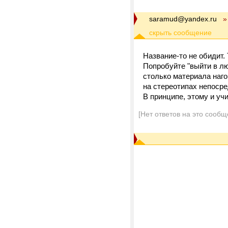
saramud@yandex.ru
»
Название-то не обидит.
Попробуйте "выйти в лю
столько материала наго
на стереотипах непосре
В принципе, этому и уч
[Нет ответов на это сообщ