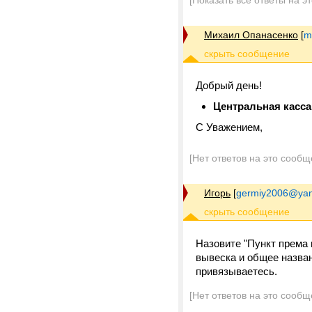
[Показать все ответы на э
Михаил Опанасенко
[
m
Добрый день!
Центральная касса
С Уважением,
[Нет ответов на это сообщ
Игорь
[
germiy2006@yan
Назовите "Пункт према и
вывеска и общее назван
привязываетесь.
[Нет ответов на это сообщ