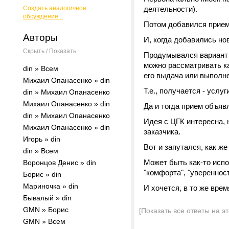
Создать аналогичное
деятельности).
обсуждение...
Потом добавился прием
Авторы
И, когда добавились но
Скрыть / Показать
Продумывался вариант "
можно рассматривать ка
din » Всем
его выдача или выполне
Михаил Опанасенко » din
Т.е., получается - услу
din » Михаил Опанасенко
Михаил Опанасенко » din
Да и тогда прием объяв
din » Михаил Опанасенко
Идея с ЦГК интересна, 
Михаил Опанасенко » din
заказчика.
Игорь » din
Вот и запутался, как же
din » Всем
Может быть как-то испо
Воронцов Денис » din
"комфорта", "уверенност
Борис » din
Мариночка » din
И хочется, в то же врем
Бывалый » din
GMN » Борис
[Показать все ответы на э
GMN » Всем