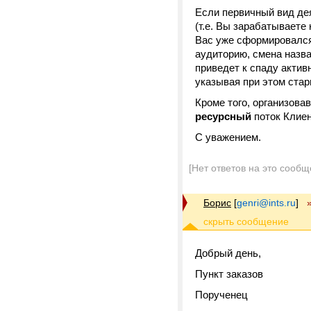
Если первичный вид дея
(т.е. Вы зарабатываете
Вас уже сформировалс
аудиторию, смена назва
приведет к спаду акти
указывая при этом стар
Кроме того, организова
ресурсный
поток Клиен
С уважением.
[Нет ответов на это сообщ
Борис
[
genri@ints.ru
]
Добрый день,
Пункт заказов
Порученец