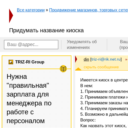
Все категории
»
Продвижение магазинов, торговых сетей
Придумать название киоска
Уведомлять об
Ваш
изменениях
(пр
din
[
triz-ri@rik.net.ru
]
»
TRIZ-RI Group
Нужна
Имеется киоск в центре
"правильная"
В нем:
1. Принимаем объявлен
зарплата для
2. Принимаем платежи 
менеджера по
3. Принимаем заказы н
4. Планируем принимать
работе с
5. Возможно в дальней
персоналом
Вопрос:
Как назвать этот киоск