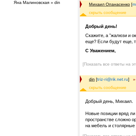
Яна Малиновская » din
Михаил Опанасенко
[
m
Добрый день!
Скажите, а "жалюзи и о
еще? Если будут еще, т
С Уважением,
[Показать все ответы на э
din
[
triz-ri@rik.net.ru
]
»
Добрый день, Михаил.
Новые позиции вряд ли
пространстве сложно ор
на мебель и столярные