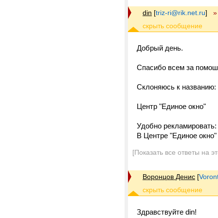
din
[
triz-ri@rik.net.ru
]
»
Добрый день.
Спасибо всем за помош
Склоняюсь к названию:
Центр "Единое окно"
Удобно рекламировать:
В Центре "Единое окно" 
[Показать все ответы на э
Воронцов Денис
[
Voron
Здравствуйте din!