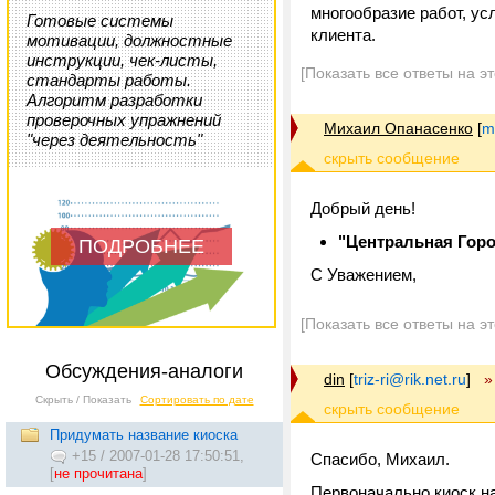
многообразие работ, ус
Готовые системы
клиента.
мотивации, должностные
инструкции, чек-листы,
[Показать все ответы на э
стандарты работы.
Алгоритм разработки
проверочных упражнений
Михаил Опанасенко
[
m
"через деятельность"
Добрый день!
"Центральная Горо
ПОДРОБНЕЕ
С Уважением,
[Показать все ответы на э
Обсуждения-аналоги
din
[
triz-ri@rik.net.ru
]
»
Скрыть / Показать
Сортировать по дате
Придумать название киоска
+15
/
2007-01-28 17:50:51,
Спасибо, Михаил.
[
не прочитана
]
Первоначально киоск н