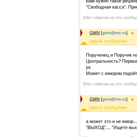
Вам нужно такое решени
"Свободная касса". При
[Нет ответов на это сообщ
GMN
[
gmn@nm.ru
]
»
Порученец и Поручик на
Центральность? Первый
ps
Может с юмором подой
[Нет ответов на это сообщ
GMN
[
gmn@nm.ru
]
»
а может это и не юмор...
"ВЫХОД".... "Ищете в