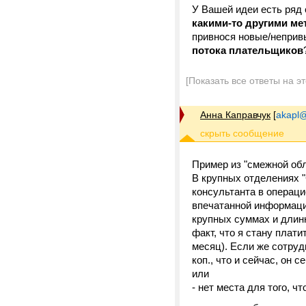
У Вашей идеи есть ряд
какими-то другими ме
привнося новые/непри
потока плательщиков
[Показать все ответы на э
Анна Каправчук
[
akapl@
Пример из "смежной об
В крупных отделениях 
консультанта в операци
впечатанной информации
крупных суммах и длинн
факт, что я стану плати
месяц). Если же сотруд
коп., что и сейчас, он 
или
- нет места для того, ч