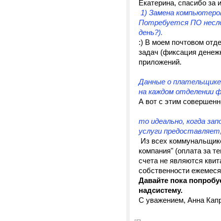
Екатерина, спасибо за 
1) Замена компьютеров
Потребуется ПО неслож
день?).
:) В моем почтовом отд
задач (фиксация денеж
приложений.
Данные о плательщике 
на каждом отделении ф
А вот с этим совершенн
то идеально, когда за
услуги предоставляет
Из всех коммунальщико
компания" (оплата за т
счета не являются кви
собственности ежемеся
Давайте пока попробу
надсистему.
С уважением, Анна Капр