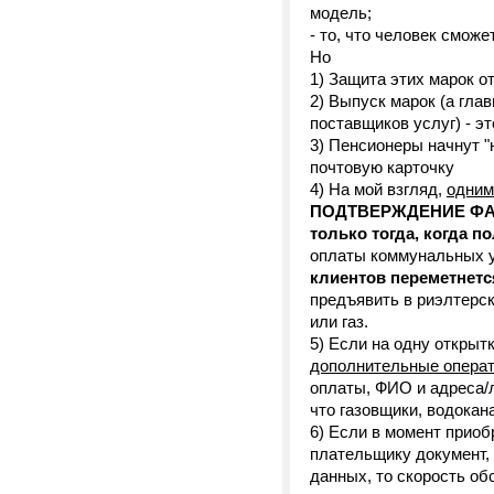
модель;
- то, что человек смож
Но
1) Защита этих марок о
2) Выпуск марок (а гла
поставщиков услуг) - э
3) Пенсионеры начнут "
почтовую карточку
4) На мой взгляд,
одним
ПОДТВЕРЖДЕНИЕ ФАКТА
только тогда, когда 
оплаты коммунальных ус
клиентов переметнется
предъявить в риэлтерск
или газ.
5) Если на одну открыт
дополнительные операт
оплаты, ФИО и адреса/л
что газовщики, водока
6) Если в момент приоб
плательщику документ,
данных, то скорость о