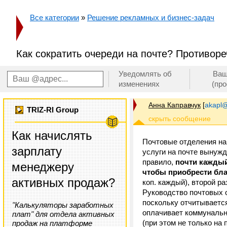
Все категории
»
Решение рекламных и бизнес-задач
Как сократить очереди на почте? Противоре
Уведомлять об
Ваш
изменениях
(пр
Анна Каправчук
[
akapl@
TRIZ-RI Group
Как начислять
Почтовые отделения на
зарплату
услуги на почте вынужд
правило,
почти каждый
менеджеру
чтобы приобрести бл
активных продаж?
коп. каждый), второй ра
Руководство почтовых 
поскольку отчитывается
"Калькуляторы заработных
оплачивает коммунальны
плат" для отдела активных
(при этом не только на
продаж на платформе