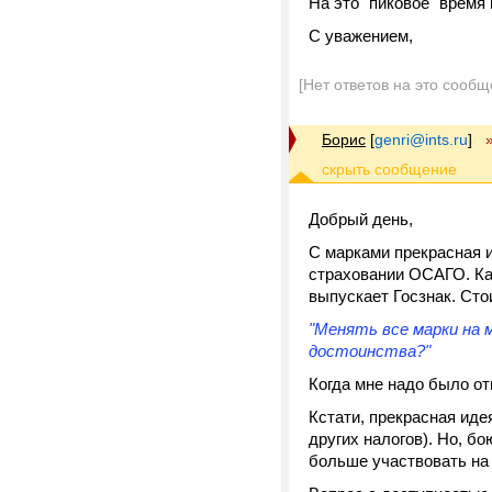
На это "пиковое" время
С уважением,
[Нет ответов на это сообщ
Борис
[
genri@ints.ru
]
Добрый день,
С марками прекрасная 
страховании ОСАГО. Ка
выпускает Госзнак. Сто
"Менять все марки на м
достоинства?"
Когда мне надо было от
Кстати, прекрасная иде
других налогов). Но, бо
больше участвовать на