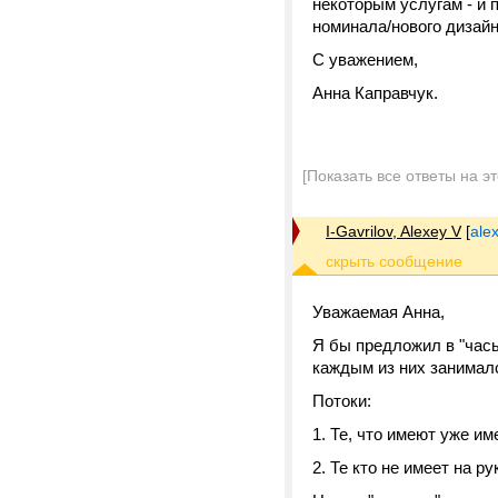
некоторым услугам - и п
номинала/нового дизайн
С уважением,
Анна Каправчук.
[Показать все ответы на э
I-Gavrilov, Alexey V
[
ale
Уважаемая Анна,
Я бы предложил в "часы
каждым из них занимал
Потоки:
1. Те, что имеют уже и
2. Те кто не имеет на р