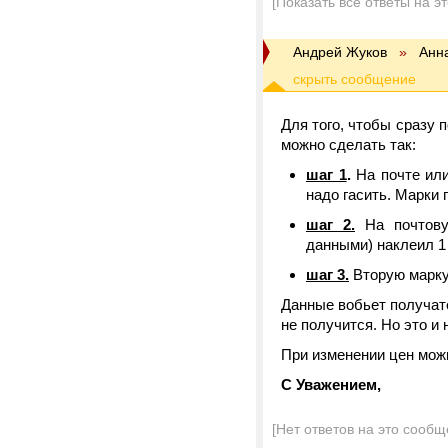
[Показать все ответы на э
Андрей Жуков
»
Анн
Для того, чтобы сразу 
можно сделать так:
шаг 1
.
На почте или
надо гасить. Марки 
шаг 2.
На почтову
данными) наклеил 1
шаг 3.
Вторую марку-
Данные вобьет получате
не получится. Но это и
При изменении цен можн
С Уважением,
[Нет ответов на это сообщ