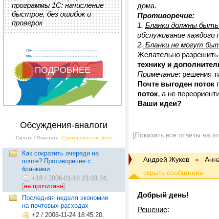
программы 1С: начисление
дома.
быстрое, без ошибок и
Противоречие:
проверок
1.
Бланки должны быть
обслуживание каждого
2.
Бланки не могут быт
Желательно разрешить 
технику и дополните
ПОДРОБНЕЕ
Примечание
: решения т
Почте выгоден поток
п
поток
, а не переориен
Ваши идеи?
Обсуждения-аналоги
[Показать все ответы на э
Скрыть / Показать
Сортировать по дате
Как сократить очереди на
Андрей Жуков
»
Анн
почте? Противоречие с
бланками
+18
/
2006-01-18 23:03:24,
[
не прочитана
]
Добрый день!
Последняя неделя экономии
на почтовых расходах
Решение
:
+2
/
2006-11-24 18:45:20,