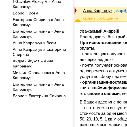
I-Gavrilov, Alexey V » Анна
Каправчук
Анна Каправчук
[
akapl@
Борис » Всем
Екатерина Спирина » Анна
Каправчук
Уважаемый Андрей!
Екатерина Спирина » Анна
Каправчук
Благодарю за быстрый 
При использовании к
Анна Каправчук » Всем
оплаты,
Анна Каправчук » Екатерина
- плательщик получает 
Спирина
не через неделю
Андрей Жуков » Анна
- почта получает основ
Каправчук
одновременно документ
Михаил Опанасенко » Анна
услуги по сбору платеж
Каправчук
-
организация-поставщ
Екатерина Спирина » Анна
квитанций=
информаци
Каправчук
это
своими силами
, н
Борис » Екатерина Спирина
В Вашей идее мне понр
- то, что можно выпусти
стоимость за один месяц
50, 20, 10, 5, 1 кв.м об
разноцветные марки с р