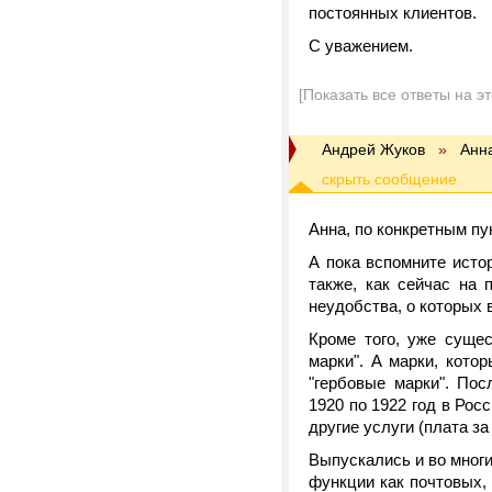
постоянных клиентов.
С уважением.
[Показать все ответы на э
Андрей Жуков
»
Анн
Анна, по конкретным пу
А пока вспомните ист
также, как сейчас на 
неудобства, о которых в
Кроме того, уже сущес
марки". А марки, кото
"гербовые марки". По
1920 по 1922 год в Рос
другие услуги (плата за
Выпускались и во мног
функции как почтовых, 