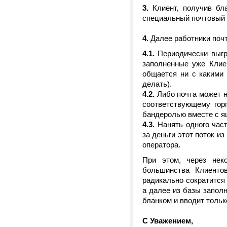
3.
Клиент, получив бла
специальный почтовый я
4.
Далее работники почт
4.1.
Периодически выгру
заполненные уже Клие
общается ни с какими 
делать).
4.2.
Либо почта может н
соответствующему гор
бандеролью вместе с ящ
4.3.
Нанять одного част
за деньги этот поток и
оператора.
При этом, через нек
большинства Клиенто
радикально сократится 
а далее из базы заполн
бланком и вводит толь
С Уважением,