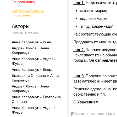
[
не прочитана
]
шаг 1.
Надо выпустить
газовые марки;
Создать аналогичное
обсуждение...
водяные марки;
Авторы
и т.д. "какие-надо" ..
Скрыть / Показать
на соответствующие с
Продавать их можно "где
Анна Каправчук » Всем
Андрей Жуков » Анна
шаг 2.
Человек покупает
Каправчук
наклеивает их на обычн
Анна Каправчук » Андрей
города). Он
отправляе
Жуков
Анна Каправчук » Всем
Екатерина Спирина » Анна
шаг 3.
Получив по почте
Каправчук
автоматически имеет кв
Андрей Жуков » Анна
Решение сделано на "по
Каправчук
свойственно и т.п.
Анна Каправчук » Екатерина
Спирина
С Уважением,
Анна Каправчук » Андрей
Жуков
[Показать все ответы на э