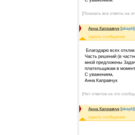
[Показать все ответы на э
Анна Каправчук
[
akapl@
Благодарю всех отклик
Часть решений (в част
мной предложены Задач
плательщикам в момент
С уважением,
Анна Каправчук
[Нет ответов на это сообщ
Анна Каправчук
[
akapl@