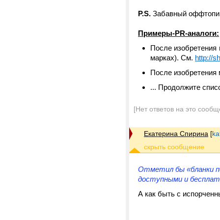
P.S.
Забавный оффтопик
Примеры-PR-аналоги:
После изобретения 
марках). См.
http://
После изобретения 
... Продолжите спис
[Нет ответов на это сообщ
Екатерина Спирина
[
ka
Отметил бы «бланки п
доступными и бесплатн
А как быть с испорченн