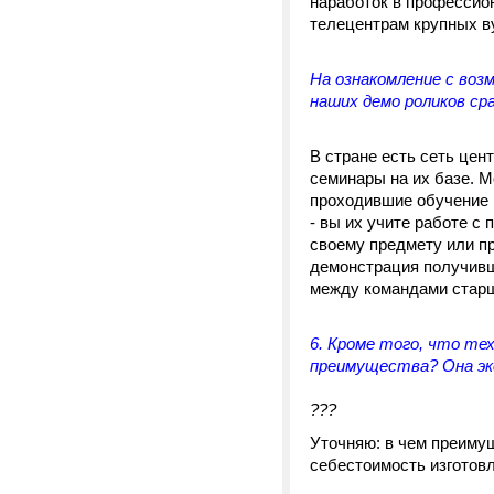
наработок в профессио
телецентрам крупных в
На ознакомление с воз
наших демо роликов ср
В стране есть сеть це
семинары на их базе. М
проходившие обучение 
- вы их учите работе с
своему предмету или п
демонстрация получивш
между командами старш
6. Кроме того, что те
преимущества? Она э
???
Уточняю: в чем преи
себестоимость изготовл