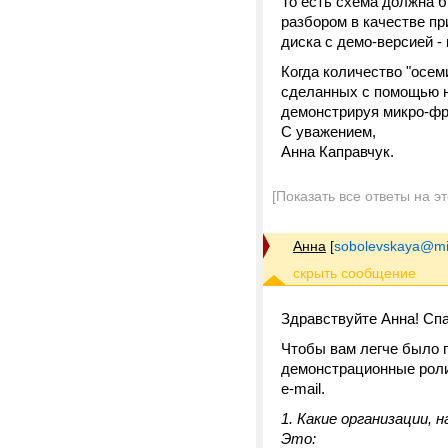
То есть схема должна б
разбором в качестве пр
диска с демо-версией 
Когда количество "осем
сделанных с помощью но
демонстрируя микро-фр
С уважением,
Анна Каправчук.
[Показать все ответы на э
Анна
[
sobolevskaya@mi
Здравствуйте Анна! Спа
Чтобы вам легче было п
демонстрационные роли
e-mail.
1. Какие организации, 
Это: