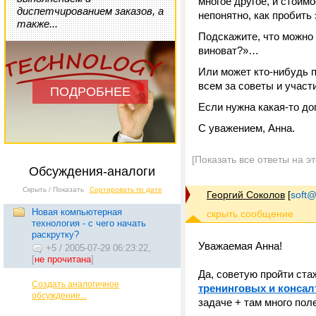
многое другое, и стоим
диспетчированием заказов, а
непонятно, как пробить
также...
Подскажите, что можно 
виноват?»…
Или может кто-нибудь 
всем за советы и участ
ПОДРОБНЕЕ
Если нужна какая-то до
С уважением, Анна.
[Показать все ответы на э
Обсуждения-аналоги
Скрыть / Показать
Сортировать по дате
Георгий Соколов
[
soft@
Новая компьютерная
технология - с чего начать
раскрутку?
Уважаемая Анна!
+5
/
2005-07-29 06:23:22,
[
не прочитана
]
Да, советую пройти стаж
Создать аналогичное
тренинговых и консал
обсуждение...
задаче + там много по