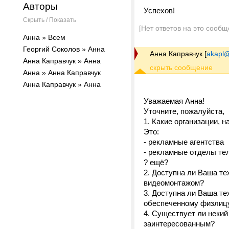
Авторы
Успехов!
Скрыть / Показать
[Нет ответов на это сообщ
Анна » Всем
Георгий Соколов » Анна
Анна Каправчук
[
akapl@
Анна Каправчук » Анна
Анна » Анна Каправчук
Анна Каправчук » Анна
Уважаемая Анна!
Уточните, пожалуйста,
1. Какие организации, 
Это:
- рекламные агентства
- рекламные отделы те
? ещё?
2. Доступна ли Ваша т
видеомонтажом?
3. Доступна ли Ваша те
обеспеченному физлицу
4. Существует ли некий
заинтересованным?