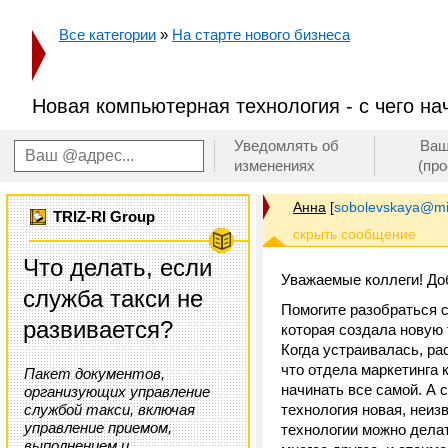
Все категории
»
На старте нового бизнеса
Новая компьютерная технология - с чего на
Уведомлять об
Ваш
изменениях
(пр
Анна
[
sobolevskaya@mir
TRIZ-RI Group
Что делать, если
Уважаемые коллеги! Доб
служба такси не
Помогите разобраться с
развивается?
которая создала новую 
Когда устраивалась, ра
что отдела маркетинга к
Пакет документов,
начинать все самой. А 
организующих управление
службой такси, включая
технология новая, неиз
управление приемом,
технологии можно дела
выполнением и