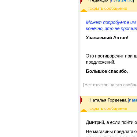
Редакция
[
ri@triz-ri.ru
]
Может попробуете им д
конечно, это не проти
Уважаемый Антон!
Это противоречит прин
предложений.
Большое спасибо,
[Нет ответов на это сообщ
Наталья Гордеева
[
nat
Дмитрий, а если пойти 
Не магазины предлагают