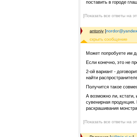
поставить в городе гла
[Показать все ответы на э
antoniy
[
nordor@yandex
Может попробуете им да
Если конечно, это не п
2-ой вариант - договор
найти распространителе
Получится такое совмес
А возможно ли, кстати,
сувенирная продукция. 
раскрашивания монстра
[Показать все ответы на э