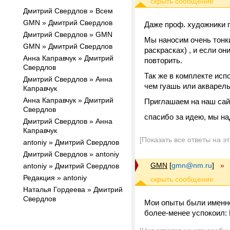
Дмитрий Свердлов » Всем
GMN » Дмитрий Свердлов
Даже проф. художники 
Дмитрий Свердлов » GMN
Мы наносим очень тонки
GMN » Дмитрий Свердлов
раскрасках) , и если он
Анна Каправчук » Дмитрий
повторить.
Свердлов
Так же в комплекте исп
Дмитрий Свердлов » Анна
чем гуашь или акварель
Каправчук
Анна Каправчук » Дмитрий
Приглашаем на наш сайт
Свердлов
спасибо за идею, мы на
Дмитрий Свердлов » Анна
Каправчук
[Показать все ответы на э
antoniy » Дмитрий Свердлов
Дмитрий Свердлов » antoniy
GMN
[
gmn@nm.ru
]
»
antoniy » Дмитрий Свердлов
Редакция » antoniy
Наталья Гордеева » Дмитрий
Свердлов
Мои опыты были именно
более-менее успокоил: 