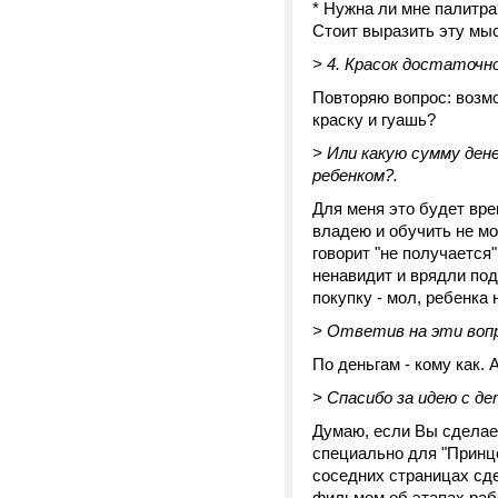
* Нужна ли мне палитра
Стоит выразить эту мы
> 4. Красок достаточн
Повторяю вопрос: возм
краску и гуашь?
> Или какую сумму де
ребенком?.
Для меня это будет вре
владею и обучить не мо
говорит "не получается"
ненавидит и врядли под
покупку - мол, ребенка
> Ответив на эти вопр
По деньгам - кому как. 
> Спасибо за идею с д
Думаю, если Вы сделает
специально для "Принце
соседних страницах сде
фильмом об этапах рабо