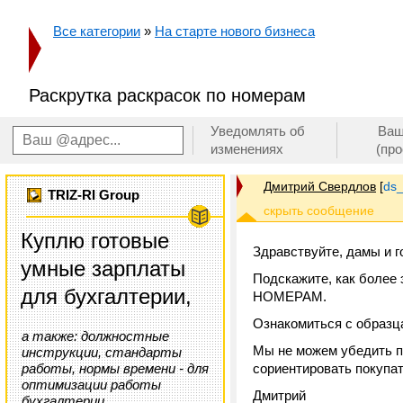
Все категории
»
На старте нового бизнеса
Раскрутка раскрасок по номерам
Уведомлять об
Ваш
изменениях
(пр
Дмитрий Свердлов
[
ds_
TRIZ-RI Group
Куплю готовые
Здравствуйте, дамы и г
умные зарплаты
Подскажите, как боле
для бухгалтерии,
НОМЕРАМ.
Ознакомиться с образц
а также: должностные
Мы не можем убедить п
инструкции, стандарты
работы, нормы времени - для
сориентировать покупат
оптимизации работы
Дмитрий
бухгалтерии