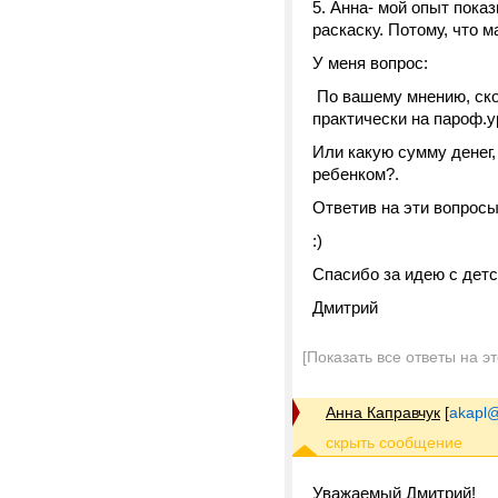
5. Анна- мой опыт показ
раскаску. Потому, что 
У меня вопрос:
По вашему мнению, ско
практически на пароф.
Или какую сумму денег,
ребенком?.
Ответив на эти вопросы
:)
Спасибо за идею с дет
Дмитрий
[Показать все ответы на э
Анна Каправчук
[
akapl@
Уважаемый Дмитрий!