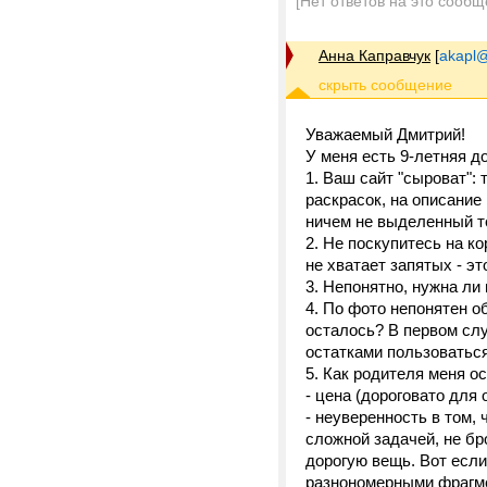
[Нет ответов на это сообщ
Анна Каправчук
[
akapl@
Уважаемый Дмитрий!
У меня есть 9-летняя д
1. Ваш сайт "сыроват":
раскрасок, на описание
ничем не выделенный те
2. Не поскупитесь на к
не хватает запятых - эт
3. Непонятно, нужна ли
4. По фото непонятен о
осталось? В первом случ
остатками пользоваться
5. Как родителя меня о
- цена (дороговато для
- неуверенность в том,
сложной задачей, не бро
дорогую вещь. Вот есл
разнономерными фрагмен