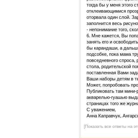
тогда бы у меня этого 
отклеивающимися прозр
оторвала один слой. За
заполнится весь рисунок
- непонимание того, ск
6. Мне кажется, Вы попа
занять его и освободит
бы карандаши, а дальше 
подсобке, пока мама тр
повседневного спроса, 
стола, родительской по
поставленная Вами зада
Ваши наборы детям в те
Может, попробовать пр
Публиковать там мини-р
акварелью-гуашью выда
страницах того же журн
С уважением,
Анна Каправчук, Ангарс
[Показать все ответы на э