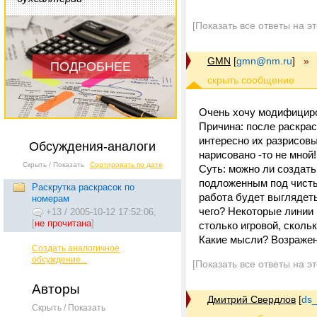
[Показать все ответы на э
GMN
[
gmn@nm.ru
]
»
ПОДРОБНЕЕ
Очень хочу модифициро
Причина: после раскрас
интересно их разрисовы
Обсуждения-аналоги
нарисовано -то не мной!
Скрыть / Показать
Сортировать по дате
Суть: можно ли создать
подложенным под чистый
Раскрутка раскрасок по
работа будет выглядеть
номерам
чего? Некоторые линии
+13
/
2005-10-12 17:52:06,
[
не прочитана
]
столько игровой, скол
Какие мысли? Возраже
Создать аналогичное
обсуждение...
[Показать все ответы на э
Авторы
Дмитрий Свердлов
[
ds_
Скрыть / Показать