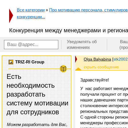
Все категории
»
Про мотивацию персонала, стимулирован
конкуренции...
Конкуренция между менеджерами и регион
Уведомлять об
Ваш
изменениях
(пр
Olga Balyabina
[
stk200
TRIZ-RI Group
Есть
Здравствуйте!
необходимость
У нас работают менедже
разработать
получали процент от пр
наших давнешних партн
систему мотивации
столкновение интересо
для сотрудников
региональных представи
С одной стороны регион
менеджеры профессиона
Можем разработать для Вас,