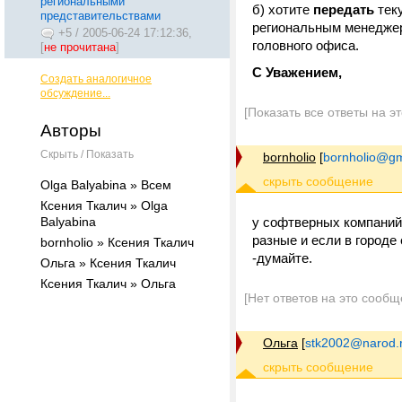
региональными
б) хотите
передать
теку
представительствами
региональным менеджер
+5
/
2005-06-24 17:12:36,
головного офиса.
[
не прочитана
]
С Уважением,
Создать аналогичное
обсуждение...
[Показать все ответы на э
Авторы
Скрыть / Показать
bornholio
[
bornholio@gm
Olga Balyabina » Всем
Ксения Ткалич » Olga
Balyabina
у софтверных компаний
разные и если в городе 
bornholio » Ксения Ткалич
-думайте.
Ольга » Ксения Ткалич
Ксения Ткалич » Ольга
[Нет ответов на это сообщ
Ольга
[
stk2002@narod.