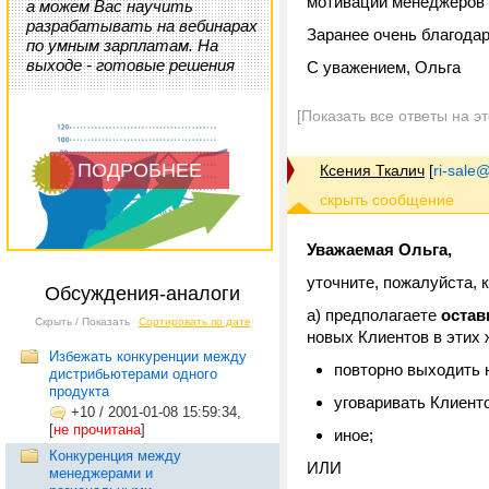
мотивации менеджеров 
а можем Вас научить
разрабатывать на вебинарах
Заранее очень благода
по умным зарплатам. На
выходе - готовые решения
С уважением, Ольга
[Показать все ответы на э
ПОДРОБНЕЕ
Ксения Ткалич
[
ri-sale@t
Уважаемая Ольга,
уточните, пожалуйста, 
Обсуждения-аналоги
а) предполагаете
остав
Скрыть / Показать
Сортировать по дате
новых Клиентов в этих 
Избежать конкуренции между
повторно выходить 
дистрибьютерами одного
продукта
уговаривать Клиент
+10
/
2001-01-08 15:59:34,
[
не прочитана
]
иное;
Конкуренция между
ИЛИ
менеджерами и