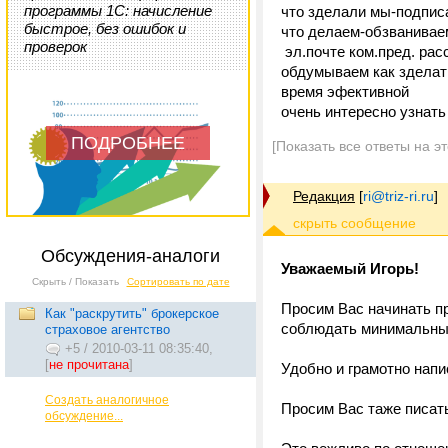
программы 1С: начисление
что зделали мы-подпис
быстрое, без ошибок и
что делаем-обзванивае
проверок
эл.почте ком.пред. ра
обдумываем как зделат
время эфективной
очень интересно узнат
ПОДРОБНЕЕ
[Показать все ответы на э
Редакция
[
ri@triz-ri.ru
]
Обсуждения-аналоги
Уважаемый Игорь!
Скрыть / Показать
Сортировать по дате
Просим Вас начинать п
Как "раскрутить" брокерское
соблюдать минимальные
страховое агентство
+5
/
2010-03-11 08:35:40,
[
не прочитана
]
Удобно и грамотно напи
Создать аналогичное
Просим Вас таже писат
обсуждение...