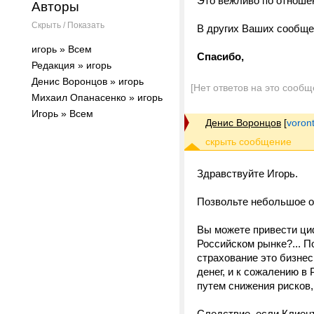
Это вежливо по отноше
Авторы
Скрыть / Показать
В других Ваших сообще
игорь » Всем
Спасибо,
Редакция » игорь
Денис Воронцов » игорь
[Нет ответов на это сообщ
Михаил Опанасенко » игорь
Игорь » Всем
Денис Воронцов
[
voron
Здравствуйте Игорь.
Позвольте небольшое от
Вы можете привести ци
Российском рынке?... П
страхование это бизнес
денег, и к сожалению в
путем снижения рисков,
Следствие, если Клиент