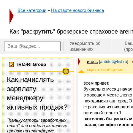
Все категории
»
На старте нового бизнеса
Как "раскрутить" брокерское страховое аген
Уведомлять об
Ваш
изменениях
(пр
игорь
[
antidot@list.ru
]
TRIZ-RI Group
Как начислять
всем привет.
зарплату
буквально месяц начал
в хорошем месте ,легко
менеджеру
находимся.наш город Эт
активных продаж?
страховых из них актив
октивный только 1 .
хотелось бы узнать 
"Калькуляторы заработных
шагах,как эфективно п
плат" для отдела активных
продаж на платформе