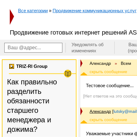
Все категории
»
Продвижение коммуникационных услуг
Продвижение готовых интернет решений A
Уведомлять об
Ваш
изменениях
(пр
Александр
»
Всем
TRIZ-RI Group
Как правильно
Тестовое сообщение...
разделить
[Нет ответов на это сообщ
обязанности
старшего
Александр
[
lutsky@mail
менеджера и
дожима?
Уважаемые участники ф