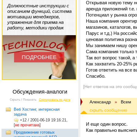
Открывая новую тему не
Должностные инструкции с
аренда приложений т.е.
описанием функций, система
Потенциал у рынка огр
мотивации менеджеров,
Наша компания орентир
упражнения для приема на
магазинов, каталогов, 
работу, методики продаж
Парус и т.д.) На росси
ценовая политика разна
Мы занимаем нишу орен
Сама компания только т
ПОДРОБНЕЕ
Так вот вопрос такой, 
Как захватить 20-25% 
Готов ответить на все 
Спасибо.
[Нет ответов на это сообщ
Обсуждения-аналоги
Скрыть / Показать
Сортировать по дате
Александр
»
Всем
Веб Хостинг, интересная
задача
+12
/
2001-06-19 19:16:21,
И еще один вопрос.
[
не прочитана
]
Как правильно выяснит
Продвижение готовых