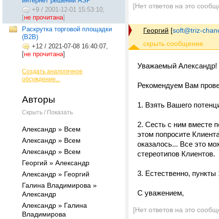
интернет решений ASP
[Нет ответов на это сообщ
+9
/
2001-12-01 15:53:10,
[
не прочитана
]
Раскрутка торговой площадки
Георгий
[
soft@triz-chan
(В2В)
+12
/
2021-07-08 16:40:07,
[
не прочитана
]
Уважаемый Александр!
Создать аналогичное
обсуждение...
Рекомендуем Вам пров
Авторы
1. Взять Вашего потенц
Скрыть / Показать
2. Сесть с ним вместе 
Александр » Всем
этом попросите Клиента
Александр » Всем
оказалось... Все это м
Александр » Всем
стереотипов Клиентов.
Георгий » Александр
3. Естественно, пункты
Александр » Георгий
Галина Владимирова »
С уважением,
Александр
Александр » Галина
[Нет ответов на это сообщ
Владимирова