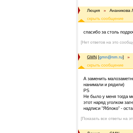
Люция
»
Ананикова
спасибо за столь подро
[Нет ответов на это сообщ
GMN
[
gmn@nm.ru
]
»
А заменить малозаметны
нанимали и рядили)
PS
Не было у меня тогда м
этот наряд уголком загн
надписи "Яблоко" - оста
[Показать все ответы на э