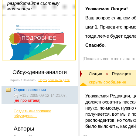
разработайте систему
мотивации
Уважаемая Люция!
Ваш вопрос слишком об
шаг 1.
Приведите приме
тогда легче будет сдел
ПОДРОБНЕЕ
Спасибо,
[Показать все ответы на э
Обсуждения-аналоги
Люция
»
Редакция
Скрыть / Показать
Сортировать по дате
Опрос населения
+11
/
2005-09-12 14:21:07,
Уважаемая Редакция, це
[
не прочитана
]
должен охватить пассаж
науке, по-моему, нужно
Создать аналогичное
получается. вот мы и п
обсуждение...
респондентов. но тольк
было выяснить, как дей
Авторы