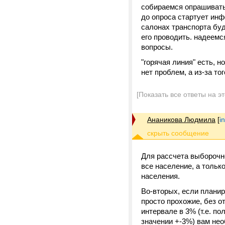
собираемся опрашивать 
до опроса стартует инф
салонах транспорта буд
его проводить. надеемс
вопросы.
"горячая линия" есть, н
нет проблем, а из-за то
[Показать все ответы на э
Ананикова Людмила
[
i
Для рассчета выборочн
все население, а тольк
населения.
Во-вторых, если планир
просто прохожие, без от
интервале в 3% (т.е. п
значении +-3%) вам нео