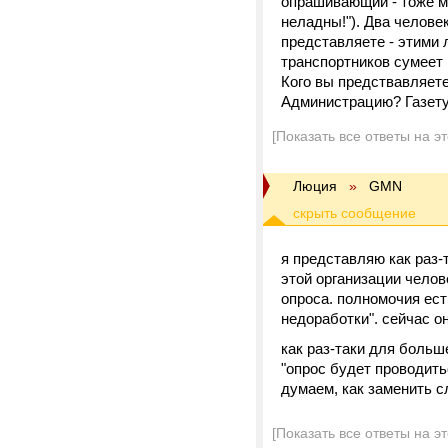
опрашивающий - тоже мо
неладны!"). Два челове
представляете - этими 
транспортников сумеет 
Кого вы предствавляете
Администрацию? Газету
[Показать все ответы на э
Люция
»
GMN
я представляю как раз-
этой организации челов
опроса. полномочия ест
недоработки". сейчас он
как раз-таки для больш
"опрос будет проводит
думаем, как заменить сл
[Показать все ответы на э