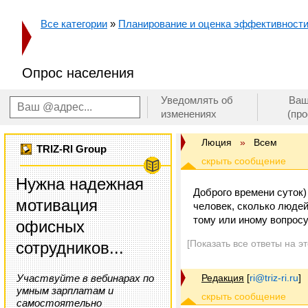
Все категории
»
Планирование и оценка эффективност
Опрос населения
Уведомлять об
Ваш
изменениях
(пр
Люция
»
Всем
TRIZ-RI Group
Нужна надежная
Доброго времени суток)
мотивация
человек, сколько людей
тому или иному вопрос
офисных
[Показать все ответы на э
сотрудников...
Участвуйте в вебинарах по
Редакция
[
ri@triz-ri.ru
]
умным зарплатам и
самостоятельно