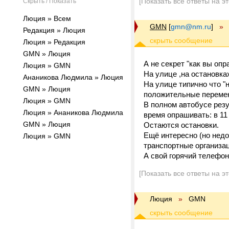
[Показать все ответы на э
Скрыть / Показать
Люция » Всем
GMN
[
gmn@nm.ru
]
»
Редакция » Люция
Люция » Редакция
GMN » Люция
А не секрет "как вы оп
Люция » GMN
На улице ,на остановка
Ананикова Людмила » Люция
На улице типично что "
GMN » Люция
положительные переме
Люция » GMN
В полном автобусе резу
Люция » Ананикова Людмила
время опрашивать: в 11 
GMN » Люция
Остаются остановки.
Ещё интересно (но недо
Люция » GMN
транспортные организа
А свой горячий телефон
[Показать все ответы на э
Люция
»
GMN