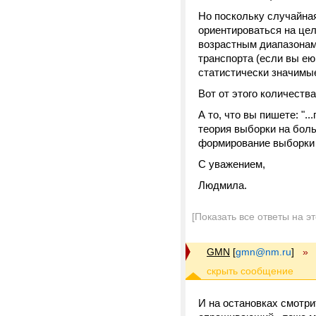
Но поскольку случайна
ориентироваться на це
возрастным диапазонам
транспорта (если вы ею
статистически значимые
Вот от этого количества
А то, что вы пишете: ".
теория выборки на боль
формирование выборки 
С уважением,
Людмила.
[Показать все ответы на э
GMN
[
gmn@nm.ru
]
»
И на остановках смотри