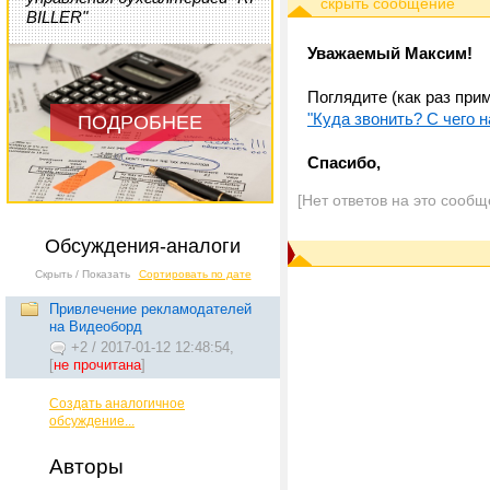
BILLER"
Уважаемый Максим!
Поглядите (как раз при
"Куда звонить? С чего 
ПОДРОБНЕЕ
Спасибо,
[Нет ответов на это сообщ
Обсуждения-аналоги
Скрыть / Показать
Сортировать по дате
Привлечение рекламодателей
на Видеоборд
+2
/
2017-01-12 12:48:54,
[
не прочитана
]
Создать аналогичное
обсуждение...
Авторы