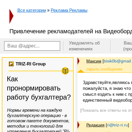
Все категории
»
Реклама Рекламы
Привлечение рекламодателей на Видеобор
Уведомлять об
Ваш
изменениях
(пр
Максим
[
bisik0b@gmail
TRIZ-RI Group
Как
Здравствуйте,являюсь 
пронормировать
пожалуйста, я знаю что
смысл ездить к ним с п
работу бухгалтера?
единственный видеоборд
Нормы времени на каждую
[Показать все ответы на э
бухгалтерскую операцию - в
готовом пакете документов,
Редакция
[
ri@triz-ri.ru
]
методик и технологий для
управления бухгалтерией "RI-