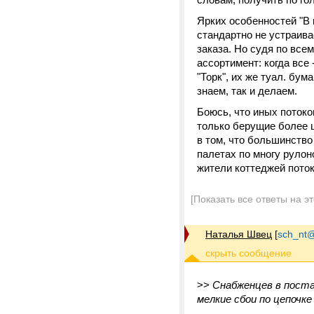
Ярких особенностей "В 
стандартно не устраива
заказа. Но судя по все
ассортимент: когда все 
"Торк", их же туал. бум
знаем, так и делаем.
Боюсь, что иных потоко
только берущие более ш
в том, что большинство
палетах по многу рулоно
жители коттеджей поток
[Показать все ответы на э
Наталья Швец
[
sch_nt@t
>>
Снабженцев в поста
мелкие сбои по цепочке