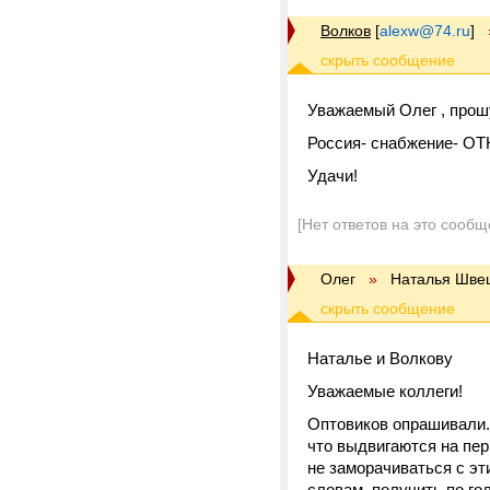
Волков
[
alexw@74.ru
]
Уважаемый Олег , прош
Россия- снабжение- ОТК
Удачи!
[Нет ответов на это сообщ
Олег
»
Наталья Шве
Наталье и Волкову
Уважаемые коллеги!
Оптовиков опрашивали. И
что выдвигаются на пер
не заморачиваться с эт
словам, получить по го