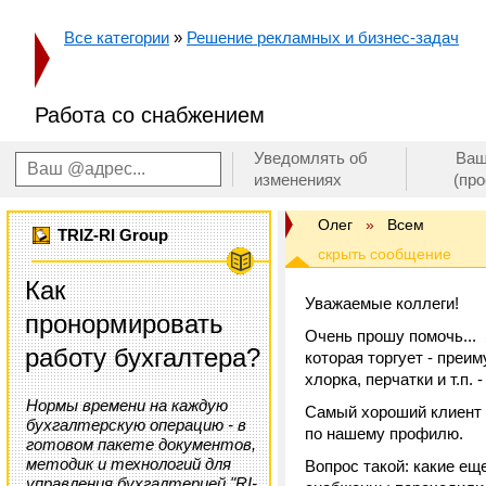
Все категории
»
Решение рекламных и бизнес-задач
Работа со снабжением
Уведомлять об
Ваш
изменениях
(пр
Олег
»
Всем
TRIZ-RI Group
Как
Уважаемые коллеги!
пронормировать
Очень прошу помочь... 
работу бухгалтера?
которая торгует - преим
хлорка, перчатки и т.п.
Нормы времени на каждую
Самый хороший клиент 
бухгалтерскую операцию - в
по нашему профилю.
готовом пакете документов,
методик и технологий для
Вопрос такой: какие ещ
управления бухгалтерией "RI-