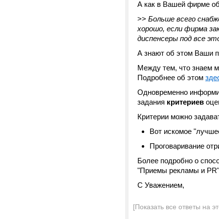
А как в Вашей фирме об
>>
Больше всего снабже
хорошо, если фирма зак
диспенсеры под все эт
А знают об этом Ваши 
Между тем, что знаем 
Подробнее об этом
зде
Одновременно информир
задания
критериев
оцен
Критерии можно задава
Вот искомое "лучшее"
Проговаривание отр
Более подробно о спосо
"Приемы рекламы и PR"
С Уважением,
[Показать все ответы на э