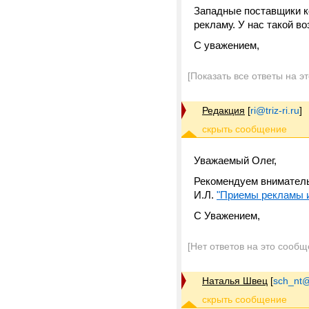
Западные поставщики к
рекламу. У нас такой во
С уважением,
[Показать все ответы на э
Редакция
[
ri@triz-ri.ru
]
Уважаемый Олег,
Рекомендуем вниматель
И.Л.
"Приемы рекламы 
С Уважением,
[Нет ответов на это сообщ
Наталья Швец
[
sch_nt@t