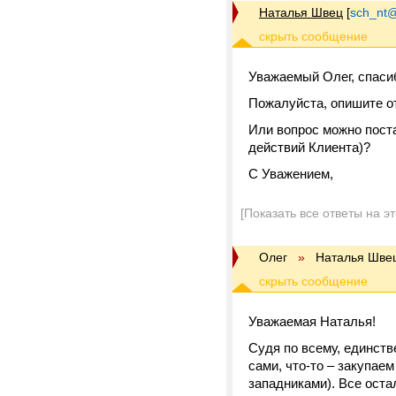
Наталья Швец
[
sch_nt@t
Уважаемый Олег, спасиб
Пожалуйста, опишите о
Или вопрос можно поста
действий Клиента)?
С Уважением,
[Показать все ответы на э
Олег
»
Наталья Шве
Уважаемая Наталья!
Судя по всему, единств
сами, что-то – закупае
западниками). Все остал