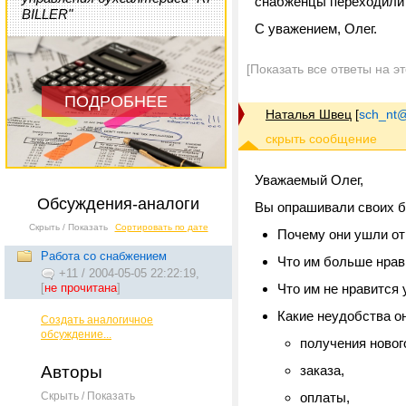
снабженцы переходили н
BILLER"
С уважением, Олег.
[Показать все ответы на э
ПОДРОБНЕЕ
Наталья Швец
[
sch_nt@t
Уважаемый Олег,
Обсуждения-аналоги
Вы опрашивали своих 
Скрыть / Показать
Сортировать по дате
Почему они ушли от
Работа со снабжением
Что им больше нрав
+11
/
2004-05-05 22:22:19,
[
не прочитана
]
Что им не нравится 
Какие неудобства о
Создать аналогичное
обсуждение...
получения новог
Авторы
заказа,
Скрыть / Показать
оплаты,