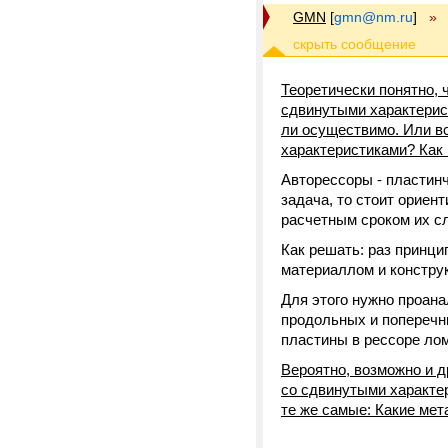
GMN
[
gmn@nm.ru
]
»
Теоретически понятно, 
сдвинутыми характерист
ли осуществимо. Или вс
характеристиками? Как
Авторессоры - пластинч
задача, то стоит ориен
расчетным сроком их с
Как решать: раз принци
материаллом и конструк
Для этого нужно проана
продольных и поперечн
пластины в рессоре ло
Вероятно, возможно и д
со сдвинутыми характер
те же самые: Какие ме