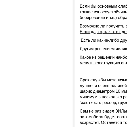
Если бы основным слаб
тонкие износоустойчивы
борирование и т.п.) обр
Возможно ли получить 
Если да, то, как это сд
Есть ли какие-либо др
Другим решением являю
Какое из решений наибо
менять конструкцию ав
Срок службы мезанизма 
лучше; и очень нелиней
шарик диаметром 10 мм
минимум в несколько р
"жесткость рессор, гру
Сам не раз видел ЗИЛы
автомобиля будет соотв
возрастёт. Останется т