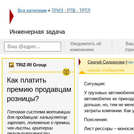
Все категории
»
ТРИЗ - РТВ - ТРТЛ
Инженерная задача
Уведомлять об
Ваш
изменениях
(пр
Сергей Сидорочев
[
rus
TRIZ-RI Group
Как платить
Ситуация:
премию продавцам
У грузовых автомобиле
розницы?
автомобилях их приходи
дольше, но, тем не мен
затраты компании. Как 
Готовая система мотивации
для продавцов: калькулятор
Пояснения:
зарплат, положение о премии,
чек-листы, критерии
Лист рессоры – моносис
результативности