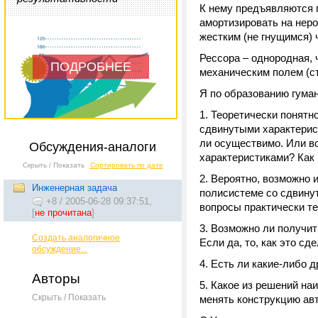
К нему предъявляются 
амортизировать на неро
жестким (не гнущимся) 
Рессора – однородная, 
ПОДРОБНЕЕ
механическим полем (ст
Я по образованию гуман
Теоретически понятно
сдвинутыми характерист
ли осуществимо. Или вс
Обсуждения-аналоги
характеристиками? Как
Скрыть / Показать
Сортировать по дате
Вероятно, возможно и
Инженерная задача
полисистеме со сдвину
+8
/
2005-06-28 09:37:51,
вопросы практически т
[
не прочитана
]
Возможно ли получит
Создать аналогичное
Если да, то, как это сд
обсуждение...
Есть ли какие-либо 
Авторы
Какое из решений наи
Скрыть / Показать
менять конструкцию ав