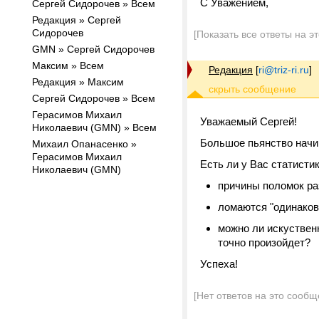
С Уважением,
Сергей Сидорочев » Всем
Редакция » Сергей
Сидорочев
[Показать все ответы на э
GMN » Сергей Сидорочев
Максим » Всем
Редакция
[
ri@triz-ri.ru
]
Редакция » Максим
Сергей Сидорочев » Всем
Герасимов Михаил
Уважаемый Сергей!
Николаевич (GMN) » Всем
Большое пьянство начин
Михаил Опанасенко »
Герасимов Михаил
Есть ли у Вас статисти
Николаевич (GMN)
причины поломок ра
ломаются "одинаков
можно ли искуствен
точно произойдет?
Успеха!
[Нет ответов на это сообщ