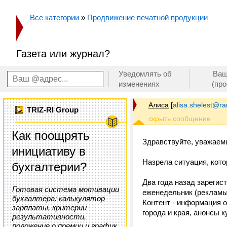
Все категории
»
Продвижение печатной продукции
Газета или журнал?
Уведомлять об
Ваш
изменениях
(пр
Алиса
[
alisa.shelest@ra
TRIZ-RI Group
Как поощрять
Здравствуйте, уважаем
инициативу в
Назрела ситуация, кото
бухгалтерии?
Два года назад зарегис
Готовая система мотивации
еженедельник (рекламы 
бухгалтера: калькулятор
Контент - информация о
зарплаты, критерии
города и края, анонсы 
результативности,
положение о премии и график