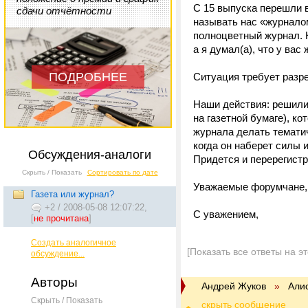
С 15 выпуска перешли в
сдачи отчётности
называть нас «журнало
полноцветный журнал. Н
а я думал(а), что у ва
ПОДРОБНЕЕ
Ситуация требует разр
Наши действия: решили
на газетной бумаге), к
журнала делать тематич
когда он наберет силы и
Обсуждения-аналоги
Придется и перерегист
Скрыть / Показать
Сортировать по дате
Уважаемые форумчане, 
Газета или журнал?
+2
/
2008-05-08 12:07:22,
С уважением,
[
не прочитана
]
Создать аналогичное
[Показать все ответы на э
обсуждение...
Авторы
Андрей Жуков
»
Али
Скрыть / Показать