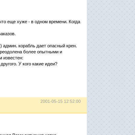
что еще хуже - в одном времени. Когда
заказов.
) админ. корабль дает опасный крен.
преодолена более опытными и
м известен:
другого. У кого какие идеи?
2001-05-15 12:52:00