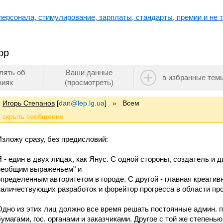
ерсонала, стимулирование, зарплаты, стандарты, премии и не т
ор
лять об
Ваши данные
в избранные тем
ниях
(просмотреть)
Игорь Степанов
[
dan@lep.lg.ua
]
»
Всем
Изложу сразу, без предисловий:
Я - един в двух лицах, как Янус. С одной стороны, создатель и 
необщим выраженьем" и
определенным авторитетом в городе. С другой - главная креативн
наличествующих разработок и форейтор прогресса в области пр
Одно из этих лиц должно все время решать постоянные админ. 
бумагами, гос. органами и заказчиками. Другое с той же степень