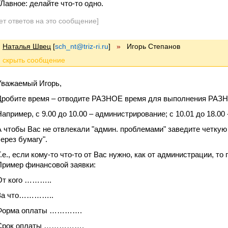
ГЛавное: делайте что-то одно.
ет ответов на это сообщение]
Наталья Швец
[
sch_nt@triz-ri.ru
]
»
Игорь Степанов
Уважаемый Игорь,
Дробите время – отводите РАЗНОЕ время для выполнения РАЗ
Например, с 9.00 до 10.00 – администрирование; с 10.01 до 18.00 
А чтобы Вас не отвлекали "админ. проблемами" заведите четкую
через бумагу".
Т.е., если кому-то что-то от Вас нужно, как от администрации, то
Пример финансовой заявки:
От кого ………..
За что…………..
Форма оплаты ………….
Срок оплаты …………….