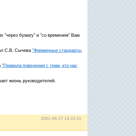
 "через бумагу" и "со временем" Вам
ал С.В. Сычева
"Фирменные стандарты
а
"Правила поведения с теми, кто нас
чает жизнь руководителей.
2001-06-27 14:24:21