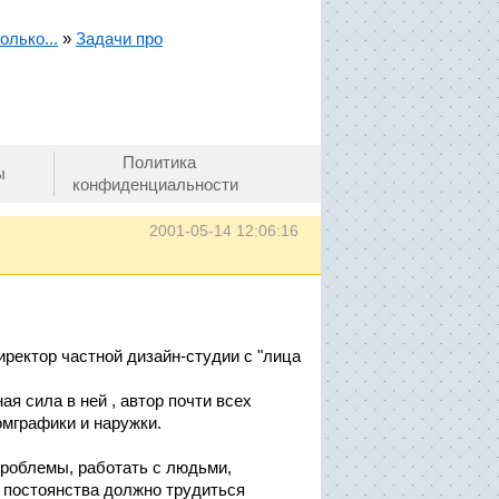
олько...
»
Задачи про
Политика
ы
конфиденциальности
2001-05-14 12:06:16
директор частной дизайн-студии с "лица
ая сила в ней , автор почти всех
омграфики и наружки.
проблемы, работать с людьми,
ю постоянства должно трудиться