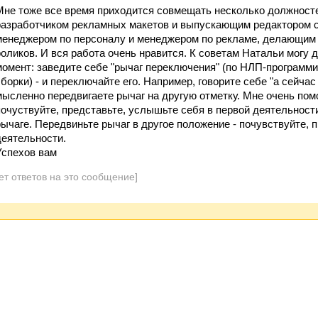
Мне тоже все время приходится совмещать несколько должносте
разработчиком рекламных макетов и выпускающим редактором с
менеджером по персоналу и менеджером по рекламе, делающим
роликов. И вся работа очень нравится. К советам Натальи могу 
момент: заведите себе "рычаг переключения" (по НЛП-программир
сборки) - и переключайте его. Например, говорите себе "а сейчас
мысленно передвигаете рычаг на другую отметку. Мне очень помо
почуствуйте, представьте, услышьте себя в первой деятельност
рычаге. Передвиньте рычаг в другое положение - почувствуйте, 
деятельности.
Успехов вам
ет ответов на это сообщение]