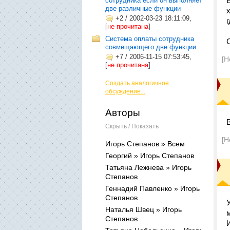
сотрудника если он выполняет
две различные функции
+2
/
2002-03-23 18:11:09,
[
не прочитана
]
Система оплаты сотрудника
совмещающего две функции
+7
/
2006-11-15 07:53:45,
[Н
[
не прочитана
]
Создать аналогичное
обсуждение...
Авторы
Скрыть / Показать
[Н
Игорь Степанов » Всем
Георгий » Игорь Степанов
Татьяна Лежнева » Игорь
Степанов
Геннадий Павленко » Игорь
Степанов
Наталья Швец » Игорь
Степанов