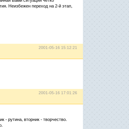
санная Вами ситуация четко
ия. Неизбежен переход на 2-й этап,
2001-05-16 15:12:21
2001-05-16 17:01:26
 - рутина, вторник - творчество.
о.