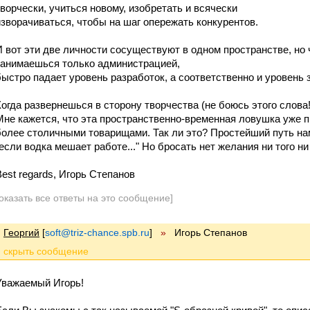
творчески, учиться новому, изобретать и всячески
изворачиваться, чтобы на шаг опережать конкурентов.
И вот эти две личности сосуществуют в одном пространстве, но 
занимаешься только администрацией,
быстро падает уровень разработок, а соответственно и уровень 
Когда развернешься в сторону творчества (не боюсь этого слова!
Мне кажется, что эта пространственно-временная ловушка уже 
более столичными товарищами. Так ли это? Простейший путь на
"если водка мешает работе..." Но бросать нет желания ни того ни 
Best regards, Игорь Степанов
оказать все ответы на это сообщение]
Георгий
[
soft@triz-chance.spb.ru
]
»
Игорь Степанов
Уважаемый Игорь!