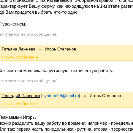
Если Вы знакомы с так называемой "S-образной кривой", то опи
характеризует Вашу фирму, как находящуюся на 1-м этапе развит
где Вам придется выбрать что-то одно.
С уважением,
ет ответов на это сообщение]
Татьяна Лежнева
»
Игорь Степанов
Возьмите помошника на рутинную, техническую работу.
ет ответов на это сообщение]
Геннадий Павленко
[
syntone99@mail.ru
]
»
Игорь Степанов
Уважаемый Игорь,
можно разделить вашу работу во времени: например - понедельник
Или так: первая часть понедельника - рутина, вторая - творчеств