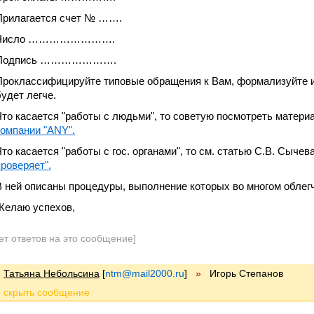
Прилагается счет № …….
Число …………………….
Подпись ………………….
Проклассифицируйте типовые обращения к Вам, формализуйте их
будет легче.
Что касается "работы с людьми", то советую посмотреть матери
компании "ANY".
Что касается "работы с гос. органами", то см. статью С.В. Сычев
проверяет".
В ней описаны процедуры, выполнение которых во многом облег
Желаю успехов,
ет ответов на это сообщение]
Татьяна Небольсина
[
ntm@mail2000.ru
]
»
Игорь Степанов