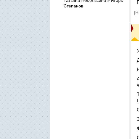
Татьяна Небольсина » Игорь
Степанов
[Н