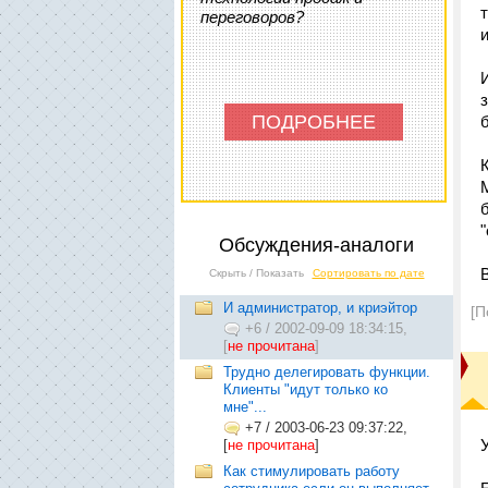
переговоров?
ПОДРОБНЕЕ
Обсуждения-аналоги
Скрыть / Показать
Сортировать по дате
И администратор, и криэйтор
[П
+6
/
2002-09-09 18:34:15,
[
не прочитана
]
Трудно делегировать функции.
Клиенты "идут только ко
мне"...
+7
/
2003-06-23 09:37:22,
[
не прочитана
]
Как стимулировать работу