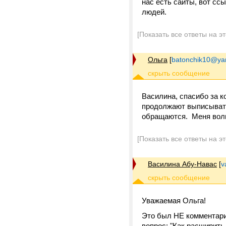
нас есть сайты, вот сс
людей.
[Показать все ответы на э
Ольга
[
batonchik10@ya
Василина, спасибо за к
продолжают выписывать
обращаются. Меня волн
[Показать все ответы на э
Василина Абу-Навас
[
v
Уважаемая Ольга!
Это был НЕ комментари
вопрос: "Как расширить