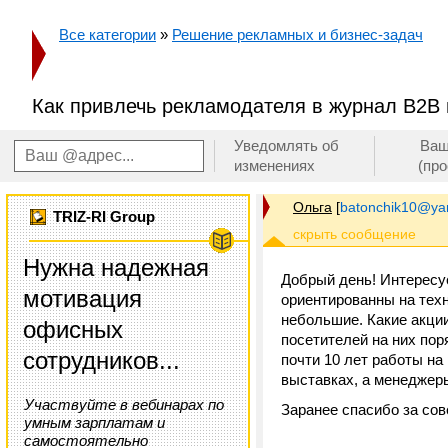
Все категории
»
Решение рекламных и бизнес-задач
Как привлечь рекламодателя в журнал В2В
Уведомлять об
Ваш
изменениях
(пр
Ольга
[
batonchik10@ya
TRIZ-RI Group
Нужна надежная
Добрый день! Интересу
мотивация
ориентированны на техн
небольшие. Какие акции
офисных
посетителей на них пор
сотрудников...
почти 10 лет работы на
выставках, а менеджер
Участвуйте в вебинарах по
Заранее спасибо за сов
умным зарплатам и
самостоятельно