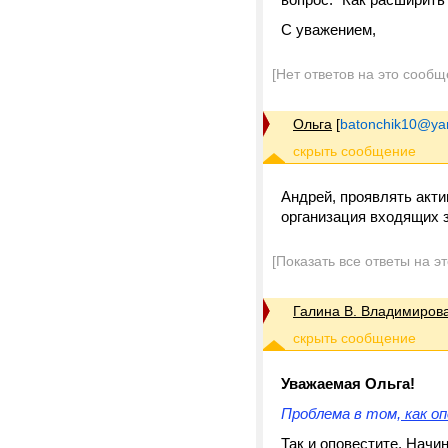
С уважением,
[Нет ответов на это сообщ
Ольга
[
batonchik10@ya
Андрей, проявлять акти
организация входящих 
[Показать все ответы на э
Галина В. Владимиров
Уважаемая Ольга!
Проблема в том,
как о
Так и оповестите. Начи