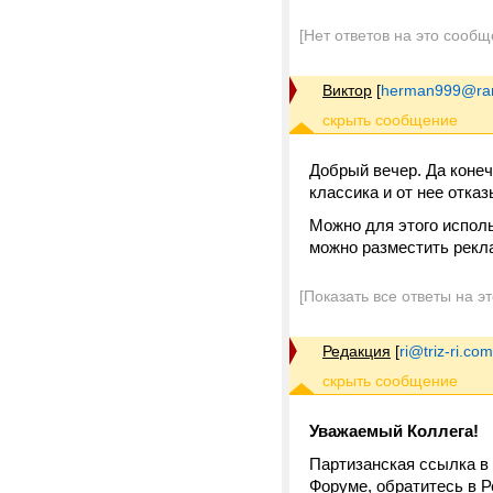
[Нет ответов на это сообщ
Виктор
[
herman999@ram
Добрый вечер. Да конеч
классика и от нее отказ
Можно для этого исполь
можно разместить рекла
[Показать все ответы на э
Редакция
[
ri@triz-ri.com
Уважаемый Коллега!
Партизанская ссылка в
Форуме, обратитесь в 