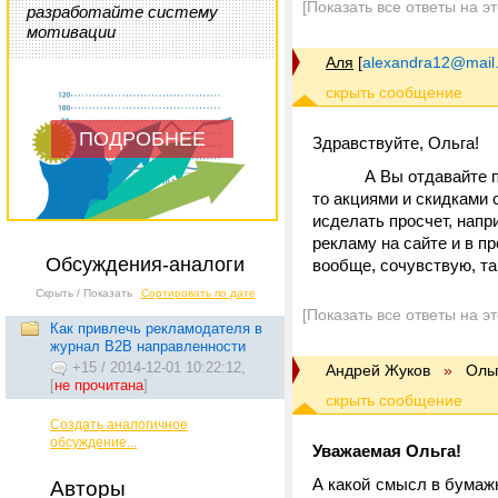
[Показать все ответы на э
разработайте систему
мотивации
Аля
[
alexandra12@mail.
ПОДРОБНЕЕ
Здравствуйте, Ольга!
А Вы отдавайте п
то акциями и скидками
исделать просчет, напр
рекламу на сайте и в пр
Обсуждения-аналоги
вообще, сочувствую, та
Скрыть / Показать
Сортировать по дате
[Показать все ответы на э
Как привлечь рекламодателя в
журнал В2В направленности
+15
/
2014-12-01 10:22:12,
Андрей Жуков
»
Оль
[
не прочитана
]
Создать аналогичное
обсуждение...
Уважаемая Ольга!
А какой смысл в бумажн
Авторы