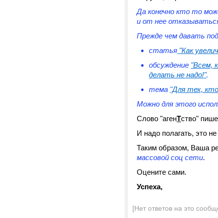
Да конечно кто то мож
и от нее отказываться
Прежде чем давать по
статья
"Как увелич
обсуждение
"Всем, 
делать не надо!"
.
тема
"Для тех, кт
Можно для этого испо
Слово "аген
Т
ство" пише
И надо полагать, это н
Таким образом, Ваша р
массовой соц сети
.
Оцените сами.
Успеха,
[Нет ответов на это сообщ