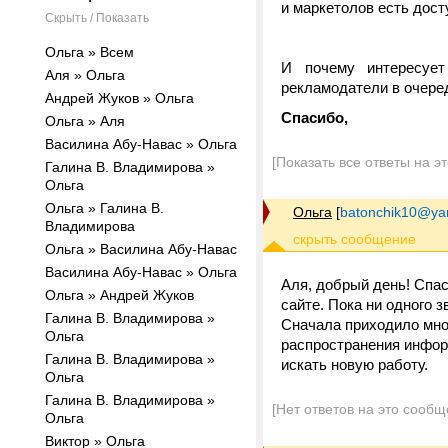
и маркетолов есть дост
Скрыть / Показать
Ольга » Всем
И почему интересует
Аля » Ольга
рекламодатели в очере
Андрей Жуков » Ольга
Спасибо,
Ольга » Аля
Василина Абу-Навас » Ольга
[Показать все ответы на э
Галина В. Владимирова »
Ольга
Ольга » Галина В.
Ольга
[
batonchik10@ya
Владимирова
Ольга » Василина Абу-Навас
Василина Абу-Навас » Ольга
Аля, добрый день! Спас
Ольга » Андрей Жуков
сайте. Пока ни одного 
Галина В. Владимирова »
Сначала приходило мног
Ольга
распространения информ
Галина В. Владимирова »
искать новую работу.
Ольга
Галина В. Владимирова »
[Нет ответов на это сообщ
Ольга
Виктор » Ольга